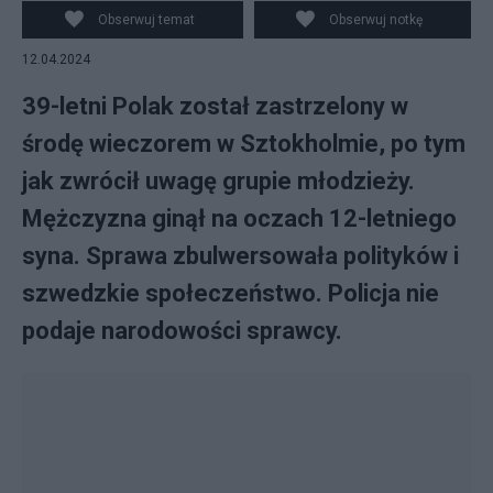
OLSSON SWEDEN OUT
Obserwuj temat
Obserwuj notkę
12.04.2024
39-letni Polak został zastrzelony w
środę wieczorem w Sztokholmie, po tym
jak zwrócił uwagę grupie młodzieży.
Mężczyzna ginął na oczach 12-letniego
syna. Sprawa zbulwersowała polityków i
szwedzkie społeczeństwo. Policja nie
podaje narodowości sprawcy.