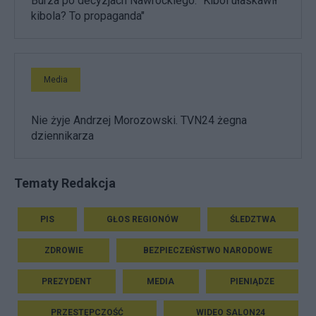
Burza po decyzjach Nawrockiego. "Kibol ułaskawił
kibola? To propaganda"
Media
Nie żyje Andrzej Morozowski. TVN24 żegna
dziennikarza
Tematy Redakcja
PIS
GŁOS REGIONÓW
ŚLEDZTWA
ZDROWIE
BEZPIECZEŃSTWO NARODOWE
PREZYDENT
MEDIA
PIENIĄDZE
PRZESTĘPCZOŚĆ
WIDEO SALON24