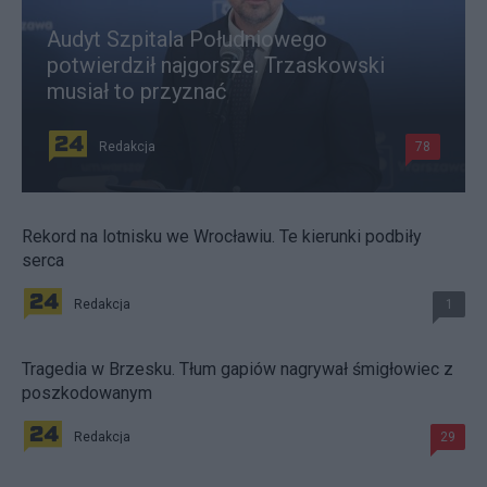
Audyt Szpitala Południowego
potwierdził najgorsze. Trzaskowski
musiał to przyznać
Redakcja
78
Rekord na lotnisku we Wrocławiu. Te kierunki podbiły
serca
Redakcja
1
Tragedia w Brzesku. Tłum gapiów nagrywał śmigłowiec z
poszkodowanym
Redakcja
29