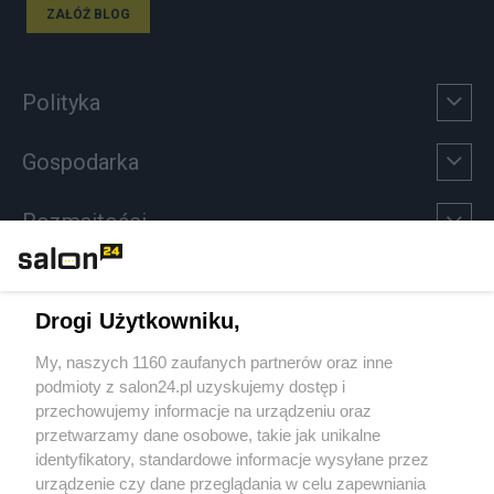
ZAŁÓŻ BLOG
Polityka
Gospodarka
Rozmaitości
Technologie
Drogi Użytkowniku,
Sport
My, naszych 1160 zaufanych partnerów oraz inne
podmioty z salon24.pl uzyskujemy dostęp i
Społeczeństwo
przechowujemy informacje na urządzeniu oraz
przetwarzamy dane osobowe, takie jak unikalne
Kultura
identyfikatory, standardowe informacje wysyłane przez
urządzenie czy dane przeglądania w celu zapewniania