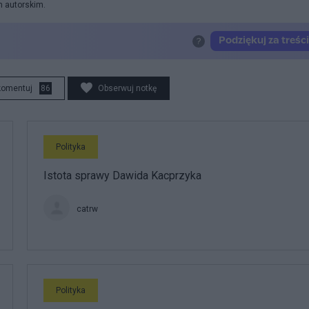
m autorskim.
komentuj
86
Obserwuj notkę
Polityka
Istota sprawy Dawida Kacprzyka
catrw
Polityka