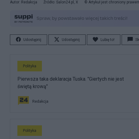
Autor: Redakcja
Źródło: Salon24.pl, X
© Artykuł jest chroniony prawe
Udostępnij
Udostępnij
Lubię to!
S
Polityka
Pierwsza taka deklaracja Tuska. "Giertych nie jest
świętą krową"
Redakcja
Polityka