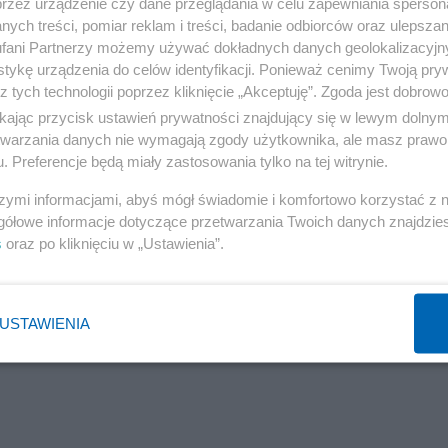
przez urządzenie czy dane przeglądania w celu zapewniania sperson
ych treści, pomiar reklam i treści, badanie odbiorców oraz ulepszan
fani Partnerzy możemy używać dokładnych danych geolokalizacyjn
tykę urządzenia do celów identyfikacji. Ponieważ cenimy Twoją pry
z tych technologii poprzez kliknięcie „Akceptuję”. Zgoda jest dobro
ikając przycisk ustawień prywatności znajdujący się w lewym dolny
etwarzania danych nie wymagają zgody użytkownika, ale masz prawo 
Reklama
. Preferencje będą miały zastosowania tylko na tej witrynie.
szymi informacjami, abyś mógł świadomie i komfortowo korzystać z
gółowe informacje dotyczące przetwarzania Twoich danych znajdzi
s
oraz po kliknięciu w „Ustawienia”.
etensje do rządu Tuska. "Boją się łatki tęczowych"
USTAWIENIA