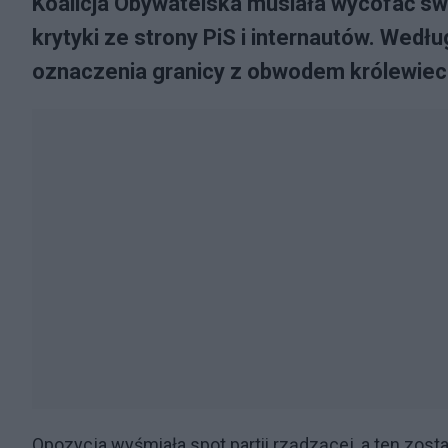
Koalicja Obywatelska musiała wycofać swó
krytyki ze strony PiS i internautów. Wedłu
oznaczenia granicy z obwodem królewiecki
Opozycja wyśmiała spot partii rządzącej, a ten został