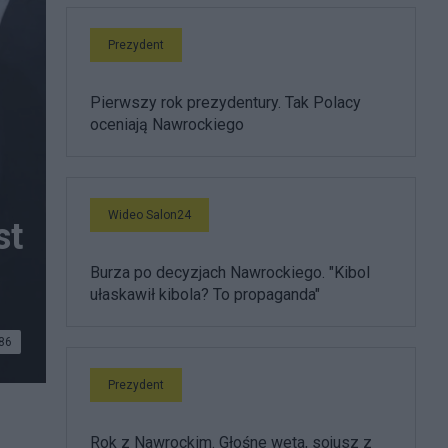
Prezydent
Pierwszy rok prezydentury. Tak Polacy
oceniają Nawrockiego
Wideo Salon24
st
Burza po decyzjach Nawrockiego. "Kibol
ułaskawił kibola? To propaganda"
86
Prezydent
Rok z Nawrockim. Głośne weta, sojusz z