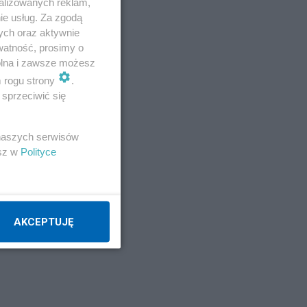
alizowanych reklam,
ie usług. Za zgodą
ych oraz aktywnie
watność, prosimy o
wolna i zawsze możesz
m rogu strony
.
sprzeciwić się
 naszych serwisów
esz w
Polityce
AKCEPTUJĘ