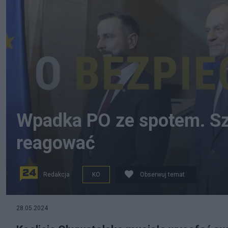
Wpadka PO ze spotem. Sz
reagować
Redakcja
KO
Obserwuj temat
28.05.2024