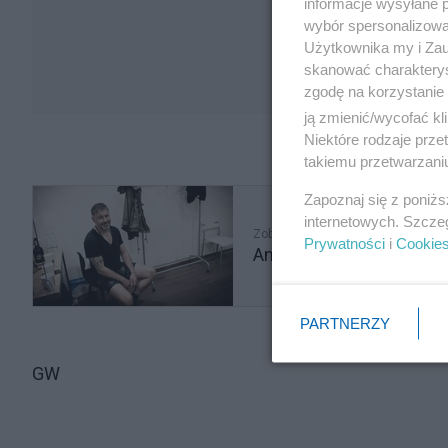
informacje wysyłane 
wybór spersonalizowan
Użytkownika my i Zau
skanować charakterys
zgodę na korzystanie 
ją zmienić/wycofać kl
Niektóre rodzaje prz
takiemu przetwarzaniu
Zapoznaj się z poniż
internetowych. Szcze
Zobacz także
Prywatności
i
Cookie
Andrzej Piaseczny ma pr
PARTNERZY
GW