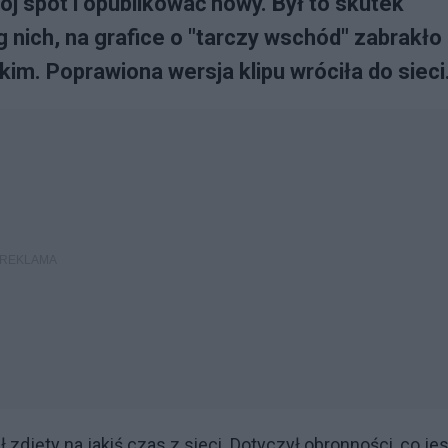
j spot i opublikować nowy. Był to skutek
g nich, na grafice o "tarczy wschód" zabrakło
m. Poprawiona wersja klipu wróciła do sieci
 zdjęty na jakiś czas z sieci. Dotyczył obronności, co jes