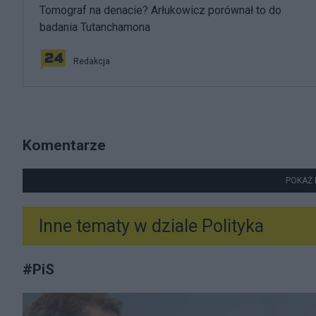
Tomograf na denacie? Arłukowicz porównał to do
badania Tutanchamona
Redakcja
Komentarze
POKAŻ 
Inne tematy w dziale
Polityka
#
PiS