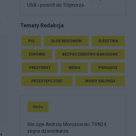
USA i powrót do Trójmorza
.
Tematy Redakcja
PIS
GŁOS REGIONÓW
ŚLEDZTWA
ZDROWIE
BEZPIECZEŃSTWO NARODOWE
PREZYDENT
MEDIA
PIENIĄDZE
PRZESTĘPCZOŚĆ
WIDEO SALON24
Media
Nie żyje Andrzej Morozowski. TVN24
żegna dziennikarza
t