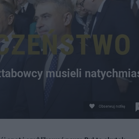
tabowcy musieli natychmia
Obserwuj notkę