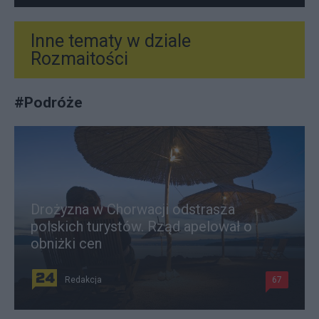
Inne tematy w dziale
Rozmaitości
#
Podróże
Drożyzna w Chorwacji odstrasza
polskich turystów. Rząd apelował o
obniżki cen
Redakcja
67