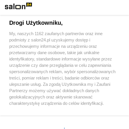
Technologie
Drogi Użytkowniku,
Sport
My, naszych 1162 zaufanych partnerów oraz inne
podmioty z salon24.pl uzyskujemy dostęp i
Społeczeństwo
przechowujemy informacje na urządzeniu oraz
przetwarzamy dane osobowe, takie jak unikalne
Kultura
identyfikatory, standardowe informacje wysyłane przez
urządzenie czy dane przeglądania w celu zapewniania
spersonalizowanych reklam, wybór spersonalizowanych
treści, pomiar reklam i treści, badanie odbiorców oraz
ulepszanie usług. Za zgodą Użytkownika my i Zaufani
X
Facebook
Instagram
Youtube
Partnerzy możemy używać dokładnych danych
geolokalizacyjnych oraz aktywnie skanować
charakterystykę urządzenia do celów identyfikacji.
Web Content Media sp. z o. o. © 2022
Ponieważ cenimy Twoją prywatność, prosimy o zgodę na
korzystanie z tych technologii poprzez kliknięcie
„Akceptuję”. Zgoda jest dobrowolna i zawsze możesz ją
Pomoc
O nas
Praca
Reklama
Kontakt
zmienić/wycofać klikając przycisk ustawień prywatności