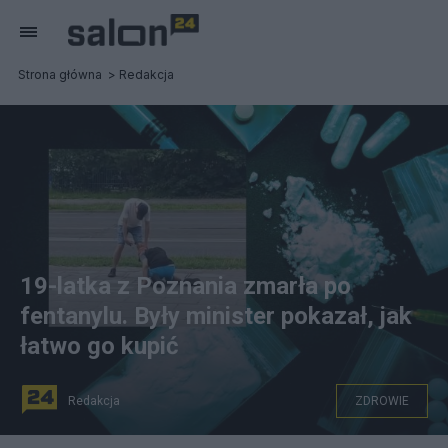
Strona główna
Redakcja
19-latka z Poznania zmarła po
fentanylu. Były minister pokazał, jak
łatwo go kupić
Redakcja
ZDROWIE
fot. Canva