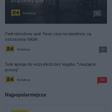
stopniowy upał
Redakcja
36
Padł rekordowy upał. Teraz czas na nawałnice, są
ostrzeżenia IMGW
Redakcja
35
Tusk apeluje do wszystkich bez wyjątku. "Uważajcie
proszę"
Redakcja
199
Najpopularniejsze