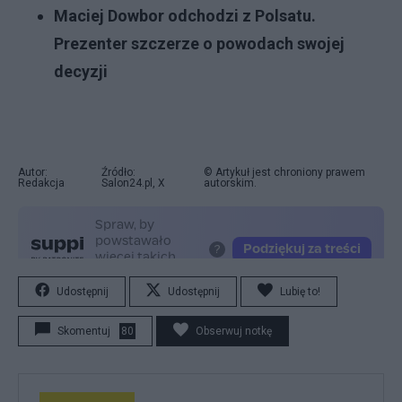
Maciej Dowbor odchodzi z Polsatu.
Prezenter szczerze o powodach swojej
decyzji
Autor:
Źródło:
© Artykuł jest chroniony prawem
Redakcja
Salon24.pl, X
autorskim.
Udostępnij
Udostępnij
Lubię to!
Skomentuj
80
Obserwuj notkę