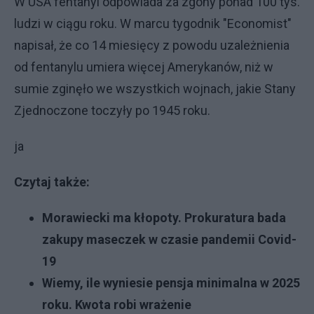
W USA fentanyl odpowiada za zgony ponad 100 tys.
ludzi w ciągu roku. W marcu tygodnik "Economist"
napisał, że co 14 miesięcy z powodu uzależnienia
od fentanylu umiera więcej Amerykanów, niż w
sumie zginęło we wszystkich wojnach, jakie Stany
Zjednoczone toczyły po 1945 roku.
ja
Czytaj także:
Morawiecki ma kłopoty. Prokuratura bada
zakupy maseczek w czasie pandemii Covid-
19
Wiemy, ile wyniesie pensja minimalna w 2025
roku. Kwota robi wrażenie