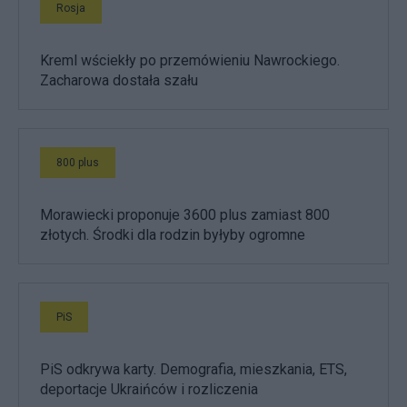
Rosja
Kreml wściekły po przemówieniu Nawrockiego.
Zacharowa dostała szału
800 plus
Morawiecki proponuje 3600 plus zamiast 800
złotych. Środki dla rodzin byłyby ogromne
PiS
PiS odkrywa karty. Demografia, mieszkania, ETS,
deportacje Ukraińców i rozliczenia