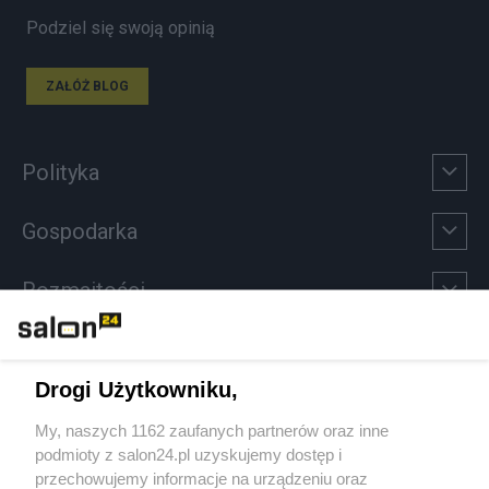
Podziel się swoją opinią
ZAŁÓŻ BLOG
Polityka
Gospodarka
Rozmaitości
Technologie
Drogi Użytkowniku,
Sport
My, naszych 1162 zaufanych partnerów oraz inne
podmioty z salon24.pl uzyskujemy dostęp i
Społeczeństwo
przechowujemy informacje na urządzeniu oraz