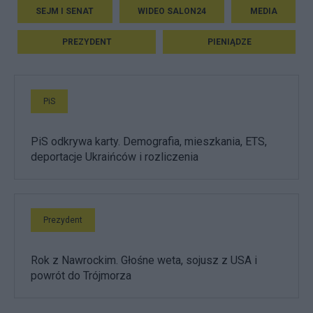
SEJM I SENAT
WIDEO SALON24
MEDIA
PREZYDENT
PIENIĄDZE
PiS
PiS odkrywa karty. Demografia, mieszkania, ETS,
deportacje Ukraińców i rozliczenia
Prezydent
Rok z Nawrockim. Głośne weta, sojusz z USA i
powrót do Trójmorza