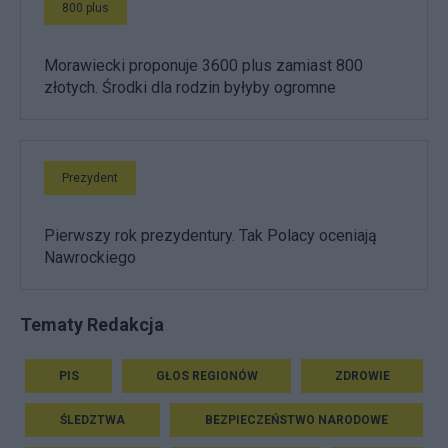
800 plus
Morawiecki proponuje 3600 plus zamiast 800
złotych. Środki dla rodzin byłyby ogromne
Prezydent
Pierwszy rok prezydentury. Tak Polacy oceniają
Nawrockiego
Tematy Redakcja
PIS
GŁOS REGIONÓW
ZDROWIE
ŚLEDZTWA
BEZPIECZEŃSTWO NARODOWE