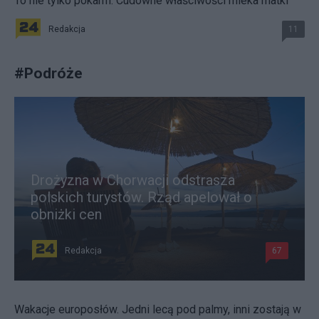
To nie tylko pokarm. Cudowne właściwości mleka matki
Redakcja
11
#
Podróże
Drożyzna w Chorwacji odstrasza
polskich turystów. Rząd apelował o
obniżki cen
Redakcja
67
Wakacje europosłów. Jedni lecą pod palmy, inni zostają w