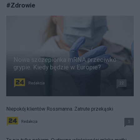
#
Zdrowie
Nowa szczepionka mRNA przeciwko
grypie. Kiedy będzie w Europie?
Redakcja
22
Niepokój klientów Rossmanna. Zatrute przekąski
Redakcja
5