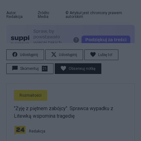
Autor:
Źródło:
© Artykuł jest chroniony prawem
Redakcja
Media
autorskim.
Udostępnij
Udostępnij
Lubię to!
Skomentuj
21
Obserwuj notkę
Rozmaitości
"Żyję z piętnem zabójcy". Sprawca wypadku z
Litewką wspomina tragedię
Redakcja