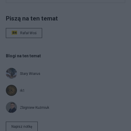
Piszą na ten temat
Rafał Woś
Blogi na ten temat
Stary Wiarus
rk1
Zbigniew Kuźmiuk
Napisz notkę