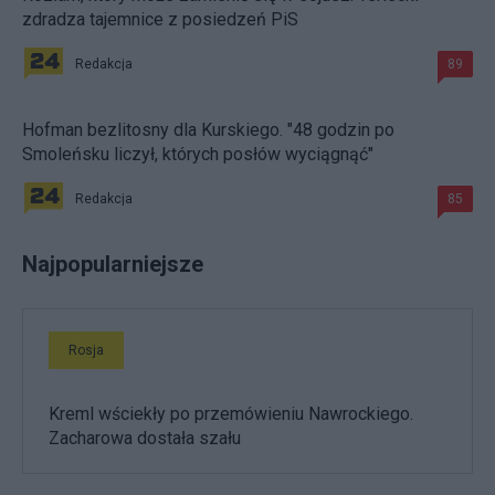
zdradza tajemnice z posiedzeń PiS
Redakcja
89
Hofman bezlitosny dla Kurskiego. "48 godzin po
Smoleńsku liczył, których posłów wyciągnąć"
Redakcja
85
Najpopularniejsze
Rosja
Kreml wściekły po przemówieniu Nawrockiego.
Zacharowa dostała szału