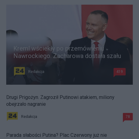
Kreml wściekły po przemówieniu
Nawrockiego. Zacharowa dostała szału
Redakcja
419
Drugi Prigożyn. Zagroził Putinowi atakiem, miliony
obejrzało nagranie
Redakcja
78
Parada słabości Putina? Plac Czerwony już nie