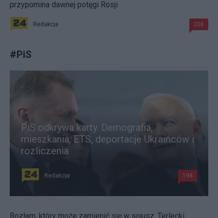
przypomina dawnej potęgi Rosji
Redakcja
206
#
PiS
PiS odkrywa karty. Demografia,
mieszkania, ETS, deportacje Ukraińców i
rozliczenia
Redakcja
198
Rozłam, który może zamienić się w sojusz. Terlecki