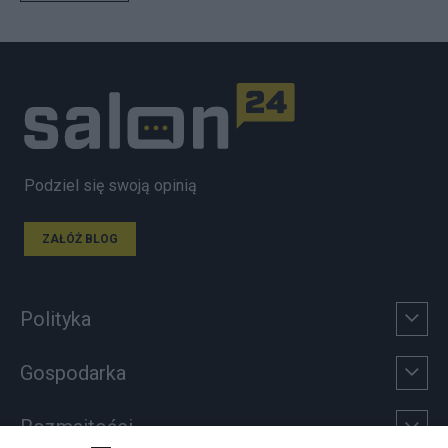
Podziel się swoją opinią
ZAŁÓŻ BLOG
Polityka
Gospodarka
Rozmaitości