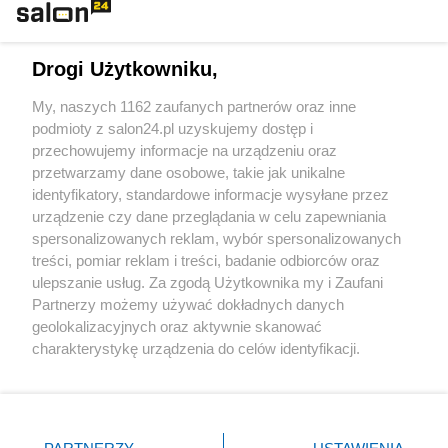
Technologie
Drogi Użytkowniku,
Sport
My, naszych 1162 zaufanych partnerów oraz inne
podmioty z salon24.pl uzyskujemy dostęp i
Społeczeństwo
przechowujemy informacje na urządzeniu oraz
przetwarzamy dane osobowe, takie jak unikalne
Kultura
identyfikatory, standardowe informacje wysyłane przez
urządzenie czy dane przeglądania w celu zapewniania
spersonalizowanych reklam, wybór spersonalizowanych
treści, pomiar reklam i treści, badanie odbiorców oraz
ulepszanie usług. Za zgodą Użytkownika my i Zaufani
X
Facebook
Instagram
Youtube
Partnerzy możemy używać dokładnych danych
geolokalizacyjnych oraz aktywnie skanować
charakterystykę urządzenia do celów identyfikacji.
Web Content Media sp. z o. o. © 2022
Ponieważ cenimy Twoją prywatność, prosimy o zgodę na
korzystanie z tych technologii poprzez kliknięcie
„Akceptuję”. Zgoda jest dobrowolna i zawsze możesz ją
Pomoc
O nas
Praca
Reklama
Kontakt
zmienić/wycofać klikając przycisk ustawień prywatności