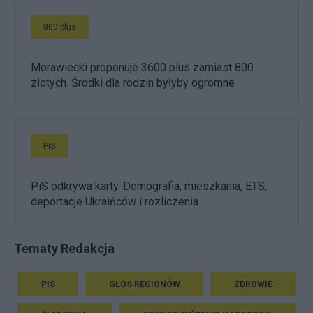
800 plus
Morawiecki proponuje 3600 plus zamiast 800
złotych. Środki dla rodzin byłyby ogromne
PiS
PiS odkrywa karty. Demografia, mieszkania, ETS,
deportacje Ukraińców i rozliczenia
Tematy Redakcja
PIS
GŁOS REGIONÓW
ZDROWIE