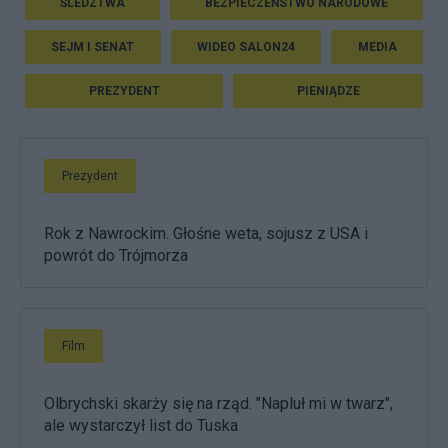
ŚLEDZTWA
BEZPIECZEŃSTWO NARODOWE
SEJM I SENAT
WIDEO SALON24
MEDIA
PREZYDENT
PIENIĄDZE
Prezydent
Rok z Nawrockim. Głośne weta, sojusz z USA i
powrót do Trójmorza
Film
Olbrychski skarży się na rząd. "Napluł mi w twarz",
ale wystarczył list do Tuska