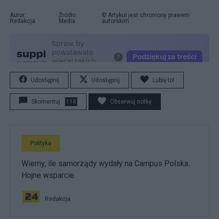
Autor:
Źródło:
© Artykuł jest chroniony prawem
Redakcja
Media
autorskim.
Udostępnij
Udostępnij
Lubię to!
Skomentuj
118
Obserwuj notkę
Polityka
Wiemy, ile samorządy wydały na Campus Polska.
Hojne wsparcie
Redakcja