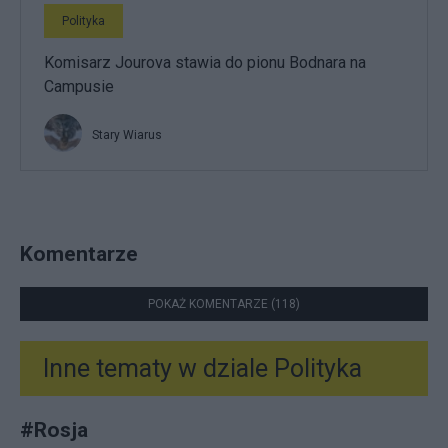
Polityka
Komisarz Jourova stawia do pionu Bodnara na
Campusie
Stary Wiarus
Komentarze
POKAŻ KOMENTARZE (118)
Inne tematy w dziale
Polityka
#
Rosja