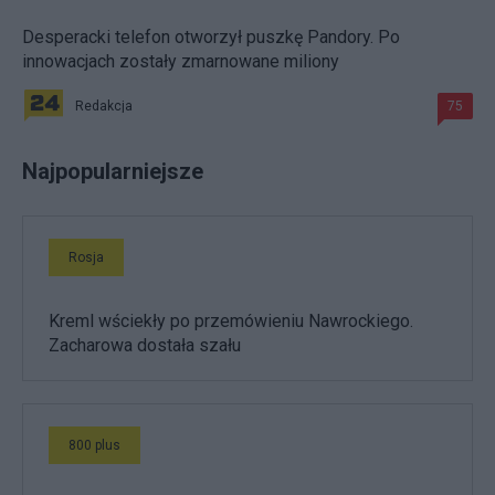
Desperacki telefon otworzył puszkę Pandory. Po
innowacjach zostały zmarnowane miliony
Redakcja
75
Najpopularniejsze
Rosja
Kreml wściekły po przemówieniu Nawrockiego.
Zacharowa dostała szału
800 plus