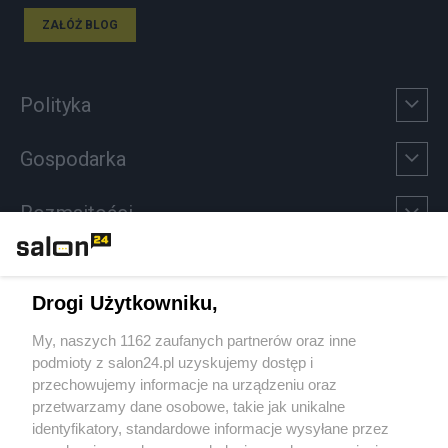
ZAŁÓŻ BLOG
Polityka
Gospodarka
Rozmaitości
Technologie
Drogi Użytkowniku,
Sport
My, naszych 1162 zaufanych partnerów oraz inne
podmioty z salon24.pl uzyskujemy dostęp i
Społeczeństwo
przechowujemy informacje na urządzeniu oraz
przetwarzamy dane osobowe, takie jak unikalne
Kultura
identyfikatory, standardowe informacje wysyłane przez