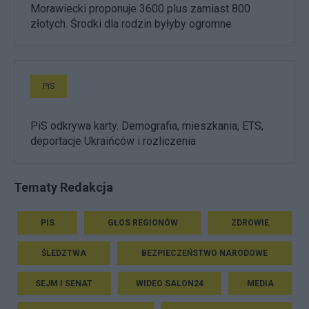
Morawiecki proponuje 3600 plus zamiast 800
złotych. Środki dla rodzin byłyby ogromne
PiS
PiS odkrywa karty. Demografia, mieszkania, ETS,
deportacje Ukraińców i rozliczenia
Tematy Redakcja
PIS
GŁOS REGIONÓW
ZDROWIE
ŚLEDZTWA
BEZPIECZEŃSTWO NARODOWE
SEJM I SENAT
WIDEO SALON24
MEDIA