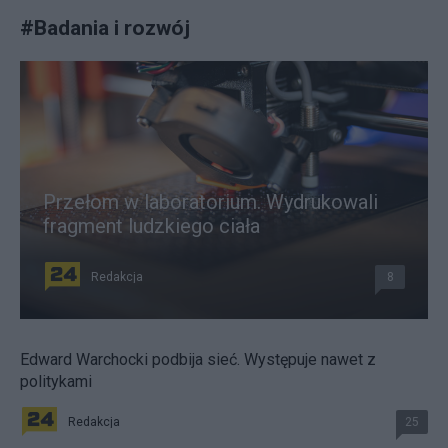
#
Badania i rozwój
Przełom w laboratorium. Wydrukowali
fragment ludzkiego ciała
Redakcja
8
Edward Warchocki podbija sieć. Występuje nawet z
politykami
Redakcja
25