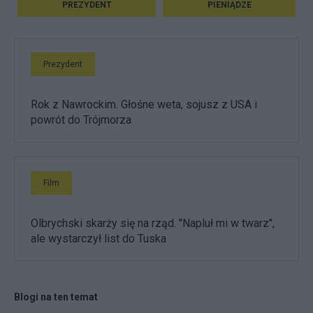
PREZYDENT
PIENIĄDZE
Prezydent
Rok z Nawrockim. Głośne weta, sojusz z USA i
powrót do Trójmorza
Film
Olbrychski skarży się na rząd. "Napluł mi w twarz",
ale wystarczył list do Tuska
Blogi na ten temat