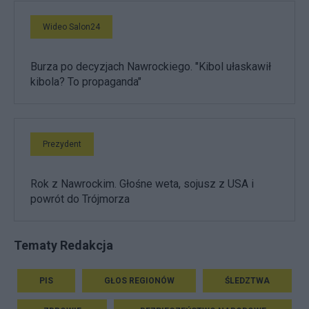
Wideo Salon24
Burza po decyzjach Nawrockiego. "Kibol ułaskawił
kibola? To propaganda"
Prezydent
Rok z Nawrockim. Głośne weta, sojusz z USA i
powrót do Trójmorza
Tematy Redakcja
PIS
GŁOS REGIONÓW
ŚLEDZTWA