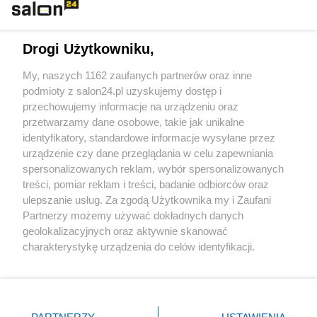
Technologie
Drogi Użytkowniku,
Sport
My, naszych 1162 zaufanych partnerów oraz inne
podmioty z salon24.pl uzyskujemy dostęp i
Społeczeństwo
przechowujemy informacje na urządzeniu oraz
przetwarzamy dane osobowe, takie jak unikalne
Kultura
identyfikatory, standardowe informacje wysyłane przez
urządzenie czy dane przeglądania w celu zapewniania
spersonalizowanych reklam, wybór spersonalizowanych
treści, pomiar reklam i treści, badanie odbiorców oraz
ulepszanie usług. Za zgodą Użytkownika my i Zaufani
X
Facebook
Instagram
Youtube
Partnerzy możemy używać dokładnych danych
geolokalizacyjnych oraz aktywnie skanować
charakterystykę urządzenia do celów identyfikacji.
Web Content Media sp. z o. o. © 2022
Ponieważ cenimy Twoją prywatność, prosimy o zgodę na
korzystanie z tych technologii poprzez kliknięcie
„Akceptuję”. Zgoda jest dobrowolna i zawsze możesz ją
Pomoc
O nas
Praca
Reklama
Kontakt
zmienić/wycofać klikając przycisk ustawień prywatności