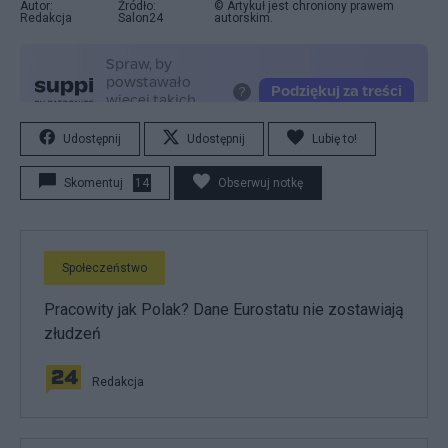
Autor:
Źródło:
© Artykuł jest chroniony prawem
Redakcja
Salon24
autorskim.
Udostępnij
Udostępnij
Lubię to!
Skomentuj
14
Obserwuj notkę
Społeczeństwo
Pracowity jak Polak? Dane Eurostatu nie zostawiają
złudzeń
Redakcja