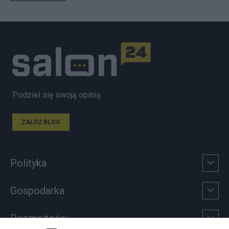
Podziel się swoją opinią
ZAŁÓŻ BLOG
Polityka
Gospodarka
Rozmaitości