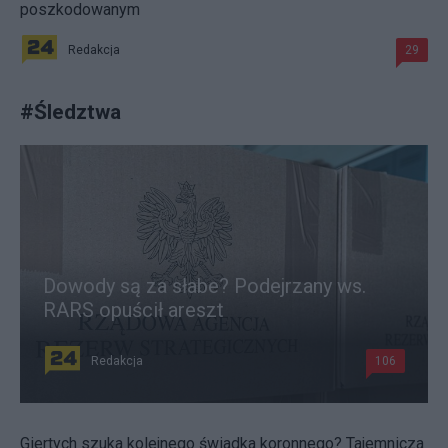
poszkodowanym
Redakcja
29
#
Śledztwa
Dowody są za słabe? Podejrzany ws.
RARS opuścił areszt
Redakcja
106
Giertych szuka kolejnego świadka koronnego? Tajemnicza