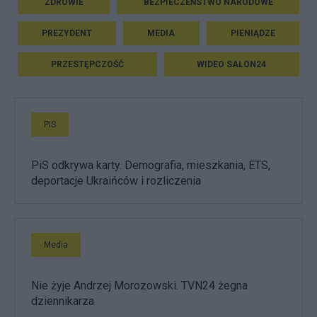
ZDROWIE
BEZPIECZEŃSTWO NARODOWE
PREZYDENT
MEDIA
PIENIĄDZE
PRZESTĘPCZOŚĆ
WIDEO SALON24
PiS
PiS odkrywa karty. Demografia, mieszkania, ETS,
deportacje Ukraińców i rozliczenia
Media
Nie żyje Andrzej Morozowski. TVN24 żegna
dziennikarza