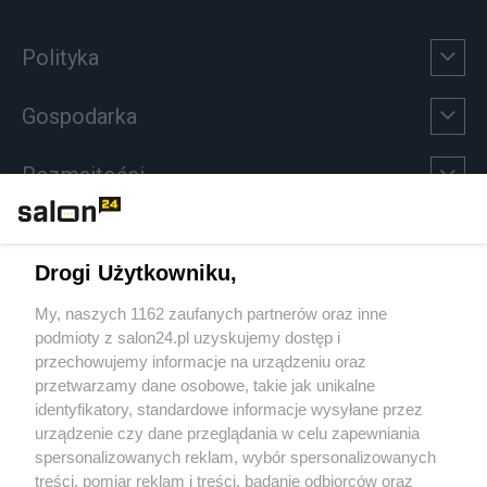
Polityka
Gospodarka
Rozmaitości
Technologie
Drogi Użytkowniku,
Sport
My, naszych 1162 zaufanych partnerów oraz inne
podmioty z salon24.pl uzyskujemy dostęp i
Społeczeństwo
przechowujemy informacje na urządzeniu oraz
przetwarzamy dane osobowe, takie jak unikalne
Kultura
identyfikatory, standardowe informacje wysyłane przez
urządzenie czy dane przeglądania w celu zapewniania
spersonalizowanych reklam, wybór spersonalizowanych
treści, pomiar reklam i treści, badanie odbiorców oraz