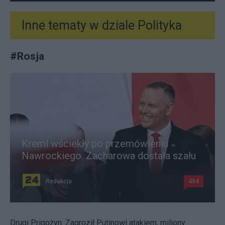
Inne tematy w dziale
Polityka
#
Rosja
Kreml wściekły po przemówieniu
Nawrockiego. Zacharowa dostała szału
Redakcja
494
Drugi Prigożyn. Zagroził Putinowi atakiem, miliony