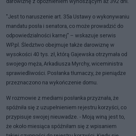
darowiznę z opóźnieniem wynoszącym aż 392 dni.
"Jest to naruszenie art. 35a Ustawy o wykonywaniu
mandatu posła i senatora, co może prowadzić do
odpowiedzialności karnej" – wskazuje serwis
WP.pl. Śledztwo obejmuje także darowiznę w
wysokości 40 tys. zł, którą Gajewska otrzymała od
swojego męża, Arkadiusza Myrchy, wiceministra
sprawiedliwości. Posłanka tłumaczy, że pieniądze
przeznaczono na wykończenie domu.
W rozmowie z mediami posłanka przyznała, że
spóźniła się z uzupełnieniem rejestru korzyści, co
przypisuje swojej nieuwadze. - Moją winą jest to,
że około miesiąca spóźniłam się z wpisaniem
takiej czynności do rejestru korzyści. Kiedy się