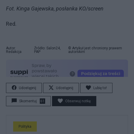
Fot. Kinga Gajewska, posłanka KO/screen
Red.
Autor:
Źródło: Salon24,
© Artykuł jest chroniony prawem
Redakcja
PAP
autorskim
Udostępnij
Udostępnij
Lubię to!
Skomentuj
61
Obserwuj notkę
Polityka