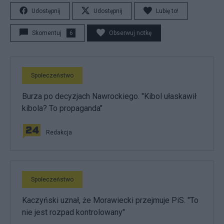
Udostępnij
Udostępnij
Lubię to!
Skomentuj
6
Obserwuj notkę
Społeczeństwo
Burza po decyzjach Nawrockiego. "Kibol ułaskawił
kibola? To propaganda"
Redakcja
Społeczeństwo
Kaczyński uznał, że Morawiecki przejmuje PiS. "To
nie jest rozpad kontrolowany"