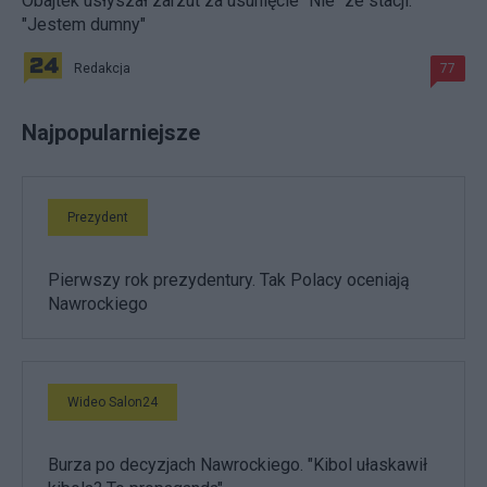
Obajtek usłyszał zarzut za usunięcie "Nie" ze stacji.
"Jestem dumny"
Redakcja
77
Najpopularniejsze
Prezydent
Pierwszy rok prezydentury. Tak Polacy oceniają
Nawrockiego
Wideo Salon24
Burza po decyzjach Nawrockiego. "Kibol ułaskawił