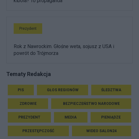
kibola? To propaganda"
Prezydent
Rok z Nawrockim. Głośne weta, sojusz z USA i
powrót do Trójmorza
Tematy Redakcja
PIS
GŁOS REGIONÓW
ŚLEDZTWA
ZDROWIE
BEZPIECZEŃSTWO NARODOWE
PREZYDENT
MEDIA
PIENIĄDZE
PRZESTĘPCZOŚĆ
WIDEO SALON24