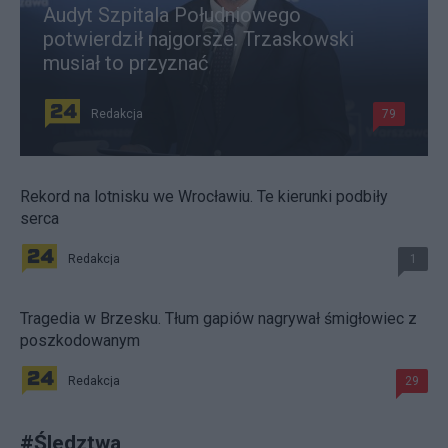
Audyt Szpitala Południowego
potwierdził najgorsze. Trzaskowski
musiał to przyznać
Redakcja
79
Rekord na lotnisku we Wrocławiu. Te kierunki podbiły
serca
Redakcja
1
Tragedia w Brzesku. Tłum gapiów nagrywał śmigłowiec z
poszkodowanym
Redakcja
29
#
Śledztwa