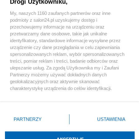
Drogi Użytkowniku,
Sport
My, naszych 1160 zaufanych partnerów oraz inne
podmioty z salon24.pl uzyskujemy dostęp i
Społeczeństwo
przechowujemy informacje na urządzeniu oraz
przetwarzamy dane osobowe, takie jak unikalne
Kultura
identyfikatory, standardowe informacje wysyłane przez
urządzenie czy dane przeglądania w celu zapewniania
spersonalizowanych reklam, wybór spersonalizowanych
treści, pomiar reklam i treści, badanie odbiorców oraz
ulepszanie usług. Za zgodą Użytkownika my i Zaufani
X
Facebook
Instagram
Youtube
Partnerzy możemy używać dokładnych danych
geolokalizacyjnych oraz aktywnie skanować
charakterystykę urządzenia do celów identyfikacji.
Web Content Media sp. z o. o. © 2022
Ponieważ cenimy Twoją prywatność, prosimy o zgodę na
korzystanie z tych technologii poprzez kliknięcie
„Akceptuję”. Zgoda jest dobrowolna i zawsze możesz ją
Pomoc
O nas
Praca
Reklama
Kontakt
zmienić/wycofać klikając przycisk ustawień prywatności
PARTNERZY
USTAWIENIA
znajdujący się w lewym dolnym rogu strony
. Niektóre
rodzaje przetwarzania danych nie wymagają zgody
użytkownika, ale masz prawo sprzeciwić się takiemu