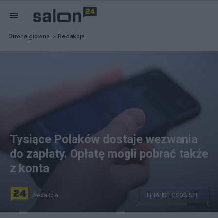
Strona główna
Redakcja
Tysiące Polaków dostaje wezwania
do zapłaty. Opłatę mogli pobrać także
z konta
Redakcja
FINANSE OSOBISTE
na zdjęciu: osoba korzystająca ze smartfona. fot.