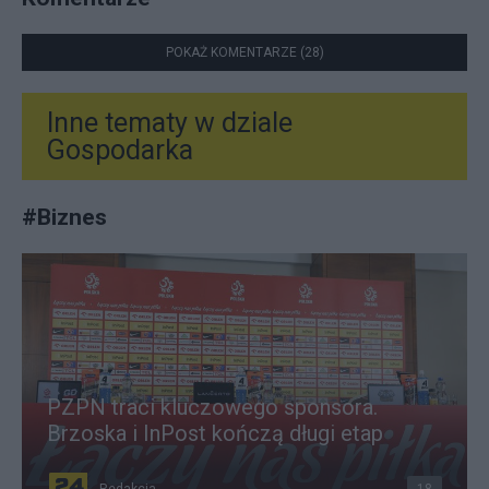
POKAŻ KOMENTARZE (28)
Inne tematy w dziale
Gospodarka
#
Biznes
PZPN traci kluczowego sponsora.
Brzoska i InPost kończą długi etap