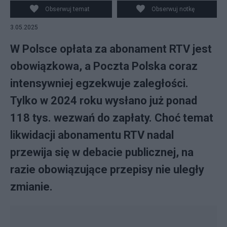
PAP/Szymon Pulcyn
Obserwuj temat
Obserwuj notkę
3.05.2025
W Polsce opłata za abonament RTV jest
obowiązkowa, a Poczta Polska coraz
intensywniej egzekwuje zaległości.
Tylko w 2024 roku wysłano już ponad
118 tys. wezwań do zapłaty. Choć temat
likwidacji abonamentu RTV nadal
przewija się w debacie publicznej, na
razie obowiązujące przepisy nie uległy
zmianie.