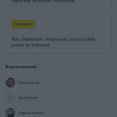
deportacje Ukraińców i rozliczenia
Prezydent
Rok z Nawrockim. Głośne weta, sojusz z USA i
powrót do Trójmorza
Blogi na ten temat
Dariusz Kotara
Filip Palkowski
Zbigniew Kuźmiuk