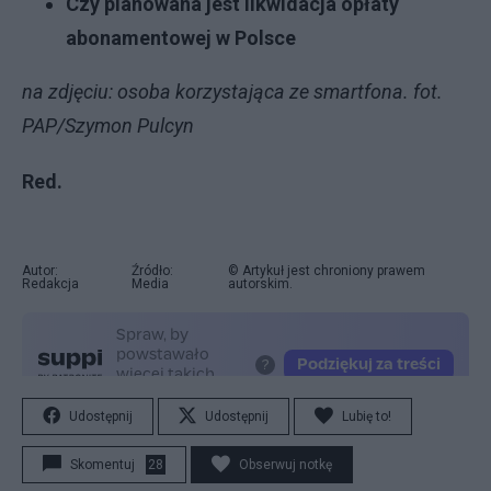
Czy planowana jest likwidacja opłaty
abonamentowej w Polsce
na zdjęciu: osoba korzystająca ze smartfona. fot.
PAP/Szymon Pulcyn
Red.
Autor:
Źródło:
© Artykuł jest chroniony prawem
Redakcja
Media
autorskim.
Udostępnij
Udostępnij
Lubię to!
Skomentuj
28
Obserwuj notkę