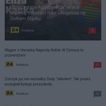
„Rozczytana Aglomeracja” wraca
jesienią. Laureaci Nike i Angelusa na
Dolnym Śląsku
Redakcja
4
Węgier z literacką Nagrodą Nobla. W Szwecji to
przewidzieli
Redakcja
52
Żulczyk już nie nazwałby Dudy "debilem". Tak pisarz
pożegnał byłego prezydenta
Redakcja
33