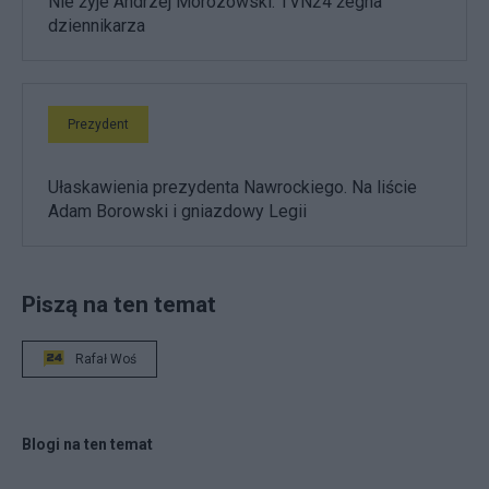
Nie żyje Andrzej Morozowski. TVN24 żegna
dziennikarza
Prezydent
Ułaskawienia prezydenta Nawrockiego. Na liście
Adam Borowski i gniazdowy Legii
Piszą na ten temat
Rafał Woś
Blogi na ten temat