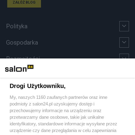
ZAŁÓŻ BLOG
Polityka
Gospodarka
Rozmaitości
Technologie
Drogi Użytkowniku,
Sport
My, naszych 1160 zaufanych partnerów oraz inne
podmioty z salon24.pl uzyskujemy dostęp i
Społeczeństwo
przechowujemy informacje na urządzeniu oraz
przetwarzamy dane osobowe, takie jak unikalne
Kultura
identyfikatory, standardowe informacje wysyłane przez
urządzenie czy dane przeglądania w celu zapewniania