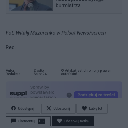
burmistrza
Fot. Witalij Mazurenko w Polsat News/screen
Red.
Autor:
Źródło:
© Artykuł jest chroniony prawem
Redakcja
Salon24
autorskim.
Udostępnij
Udostępnij
Lubię to!
Skomentuj
109
Obserwuj notkę