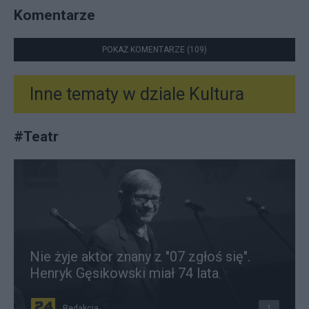
Komentarze
POKAŻ KOMENTARZE (109)
Inne tematy w dziale
Kultura
#
Teatr
Nie żyje aktor znany z "07 zgłoś się".
Henryk Gęsikowski miał 74 lata
Redakcja
1