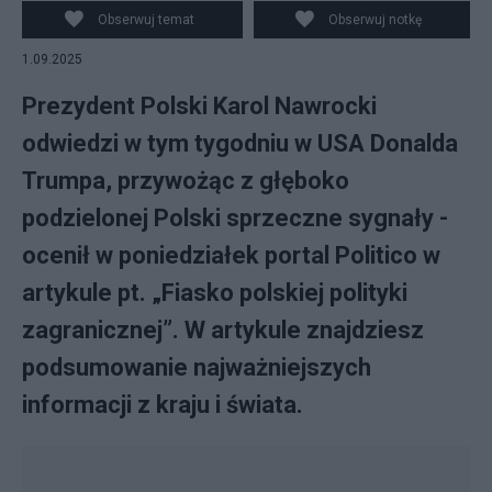
marszałek Sejmu Szymon Hołownia (L) i premier Donald
Obserwuj temat
Obserwuj notkę
Tusk (C) podczas uroczystości na Cmentarzu
1.09.2025
Obrońców Westerplatte w Gdańsku, w ramach
obchodów 86. rocznicy wybuchu II wojny światowej, 1
Prezydent Polski Karol Nawrocki
bm. Jednym z pierws
odwiedzi w tym tygodniu w USA Donalda
Trumpa, przywożąc z głęboko
podzielonej Polski sprzeczne sygnały -
ocenił w poniedziałek portal Politico w
artykule pt. „Fiasko polskiej polityki
zagranicznej”. W artykule znajdziesz
podsumowanie najważniejszych
informacji z kraju i świata.