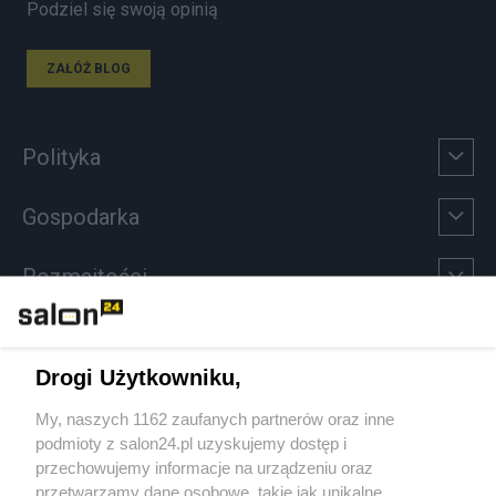
Podziel się swoją opinią
ZAŁÓŻ BLOG
Polityka
Gospodarka
Rozmaitości
Technologie
Drogi Użytkowniku,
Sport
My, naszych 1162 zaufanych partnerów oraz inne
podmioty z salon24.pl uzyskujemy dostęp i
Społeczeństwo
przechowujemy informacje na urządzeniu oraz
przetwarzamy dane osobowe, takie jak unikalne