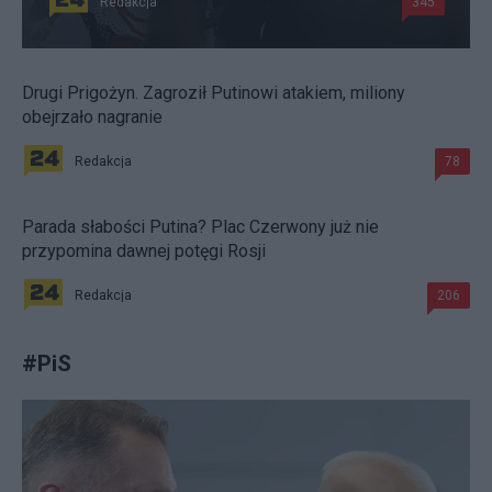
Redakcja
345
Drugi Prigożyn. Zagroził Putinowi atakiem, miliony
obejrzało nagranie
Redakcja
78
Parada słabości Putina? Plac Czerwony już nie
przypomina dawnej potęgi Rosji
Redakcja
206
#
PiS