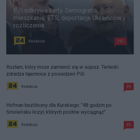
PiS odkrywa karty. Demografia,
mieszkania, ETS, deportacje Ukraińców i
rozliczenia
Redakcja
197
Rozłam, który może zamienić się w sojusz. Terlecki
zdradza tajemnice z posiedzeń PiS
Redakcja
89
Hofman bezlitosny dla Kurskiego. "48 godzin po
Smoleńsku liczył, których posłów wyciągnąć"
Redakcja
85