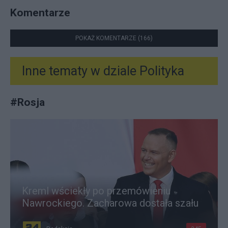
Komentarze
POKAŻ KOMENTARZE (166)
Inne tematy w dziale
Polityka
#
Rosja
Kreml wściekły po przemówieniu
Nawrockiego. Zacharowa dostała szału