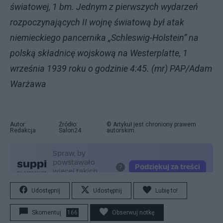
światowej, 1 bm. Jednym z pierwszych wydarzeń
rozpoczynających II wojnę światową był atak
niemieckiego pancernika „Schleswig-Holstein” na
polską składnicę wojskową na Westerplatte, 1
września 1939 roku o godzinie 4:45. (mr) PAP/Adam
Warżawa
Autor:
Źródło:
© Artykuł jest chroniony prawem
Redakcja
Salon24
autorskim.
Udostępnij
Udostępnij
Lubię to!
Skomentuj
166
Obserwuj notkę