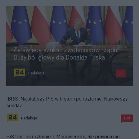
Ze świecą szukać zwolenników rządu.
Duży ból głowy dla Donalda Tuska
Redakcja
51
IBRiS: Najsłabszy PiS w historii po rozłamie. Najnowszy
sondaż
Redakcja
180
PiS traci na rozłamie z Morawieckim, ale prawica nie.