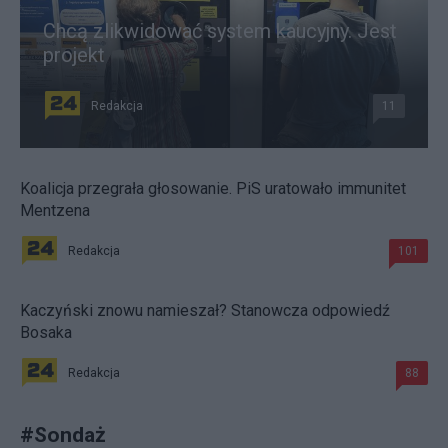
Chcą zlikwidować system kaucyjny. Jest
projekt
Redakcja
11
Koalicja przegrała głosowanie. PiS uratowało immunitet
Mentzena
Redakcja
101
Kaczyński znowu namieszał? Stanowcza odpowiedź
Bosaka
Redakcja
88
#
Sondaż