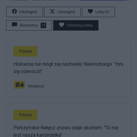
Udostępnij
Udostępnij
Lubię to!
Skomentuj
73
Obserwuj notkę
Polityka
Hołownia nie mógł się nachwalić Nawrockiego. "Inni
się odwrócili"
Redakcja
Polityka
Pełczyńska-Nałęcz znowu staje okoniem. "To nie
jest nasza kandydatka"