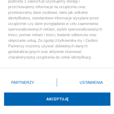
podmioty z salon24.pl uzyskujemy dostęp i
Społeczeństwo
przechowujemy informacje na urządzeniu oraz
przetwarzamy dane osobowe, takie jak unikalne
Kultura
identyfikatory, standardowe informacje wysyłane przez
urządzenie czy dane przeglądania w celu zapewniania
spersonalizowanych reklam, wybór spersonalizowanych
treści, pomiar reklam i treści, badanie odbiorców oraz
ulepszanie usług. Za zgodą Użytkownika my i Zaufani
X
Facebook
Instagram
Youtube
Partnerzy możemy używać dokładnych danych
geolokalizacyjnych oraz aktywnie skanować
charakterystykę urządzenia do celów identyfikacji.
Web Content Media sp. z o. o. © 2022
Ponieważ cenimy Twoją prywatność, prosimy o zgodę na
korzystanie z tych technologii poprzez kliknięcie
„Akceptuję”. Zgoda jest dobrowolna i zawsze możesz ją
Pomoc
O nas
Praca
Reklama
Kontakt
zmienić/wycofać klikając przycisk ustawień prywatności
PARTNERZY
USTAWIENIA
znajdujący się w lewym dolnym rogu strony
. Niektóre
rodzaje przetwarzania danych nie wymagają zgody
użytkownika, ale masz prawo sprzeciwić się takiemu
AKCEPTUJĘ
przetwarzaniu. Preferencje będą miały zastosowania tylko
Technologię dostarcza:
W3media.pl
na tej witrynie.