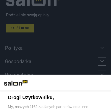
Podziel się swoją opinią
ZAŁÓŻ BLOG
Polityka
Gospodarka
Rozmaitości
Technologie
Drogi Użytkowniku,
Sport
My, naszych 1162 zaufanych partnerów oraz inne