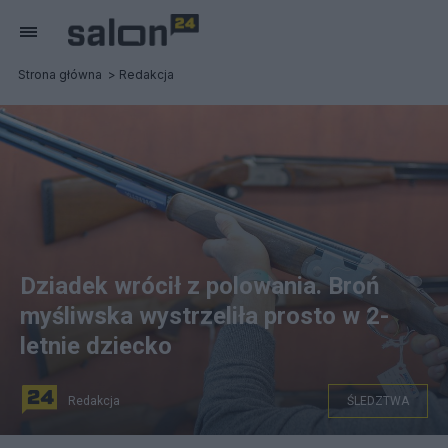
Strona główna
Redakcja
Dziadek wrócił z polowania. Broń
myśliwska wystrzeliła prosto w 2-
letnie dziecko
Redakcja
ŚLEDZTWA
na zdjęciu: broń myśliwska, zdjęcie ilustracyjne. fot.