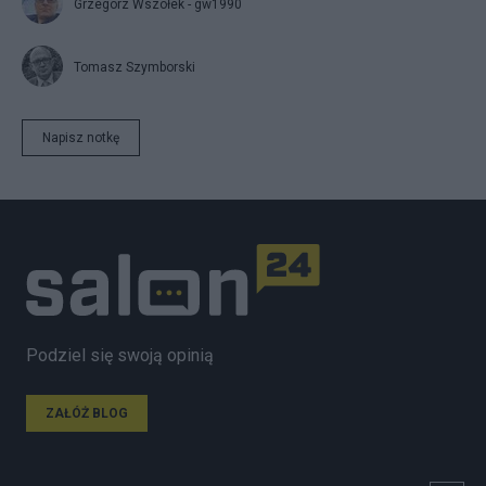
Grzegorz Wszołek - gw1990
Tomasz Szymborski
Napisz notkę
Podziel się swoją opinią
ZAŁÓŻ BLOG