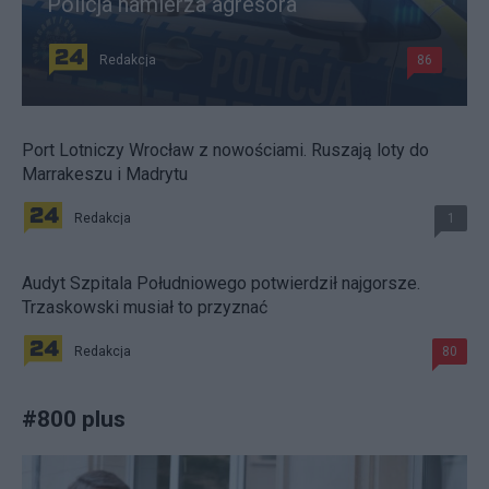
Policja namierza agresora
Redakcja
86
Port Lotniczy Wrocław z nowościami. Ruszają loty do
Marrakeszu i Madrytu
Redakcja
1
Audyt Szpitala Południowego potwierdził najgorsze.
Trzaskowski musiał to przyznać
Redakcja
80
#
800 plus