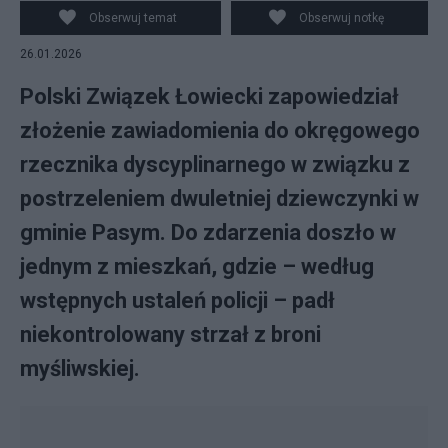
PAP/Darek Delmanowicz
Obserwuj temat
Obserwuj notkę
26.01.2026
Polski Związek Łowiecki zapowiedział
złożenie zawiadomienia do okręgowego
rzecznika dyscyplinarnego w związku z
postrzeleniem dwuletniej dziewczynki w
gminie Pasym. Do zdarzenia doszło w
jednym z mieszkań, gdzie – według
wstępnych ustaleń policji – padł
niekontrolowany strzał z broni
myśliwskiej.