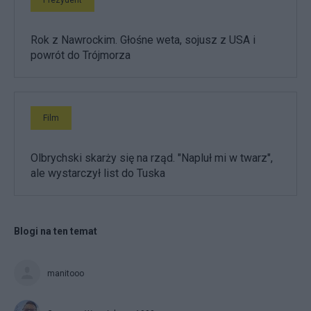
Rok z Nawrockim. Głośne weta, sojusz z USA i
powrót do Trójmorza
Film
Olbrychski skarży się na rząd. "Napluł mi w twarz",
ale wystarczył list do Tuska
Blogi na ten temat
manitooo