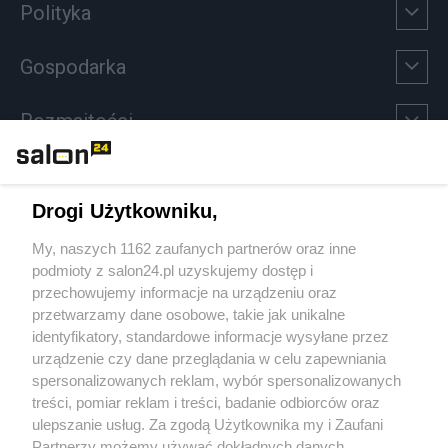
Polityka
Gospodarka
Rozmaitości
Technologie
Drogi Użytkowniku,
Sport
My, naszych 1162 zaufanych partnerów oraz inne
podmioty z salon24.pl uzyskujemy dostęp i
Społeczeństwo
przechowujemy informacje na urządzeniu oraz
przetwarzamy dane osobowe, takie jak unikalne
Kultura
identyfikatory, standardowe informacje wysyłane przez
urządzenie czy dane przeglądania w celu zapewniania
spersonalizowanych reklam, wybór spersonalizowanych
treści, pomiar reklam i treści, badanie odbiorców oraz
ulepszanie usług. Za zgodą Użytkownika my i Zaufani
X
Facebook
Instagram
Youtube
Partnerzy możemy używać dokładnych danych