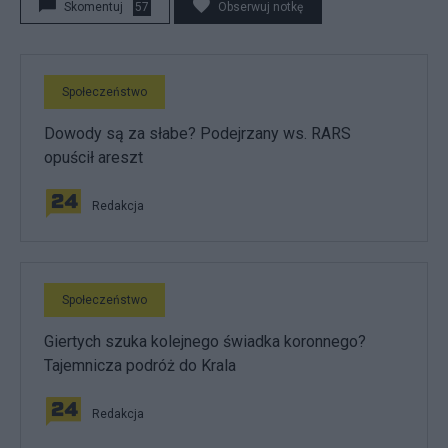
Skomentuj
57
Obserwuj notkę
Społeczeństwo
Dowody są za słabe? Podejrzany ws. RARS
opuścił areszt
Redakcja
Społeczeństwo
Giertych szuka kolejnego świadka koronnego?
Tajemnicza podróż do Krala
Redakcja