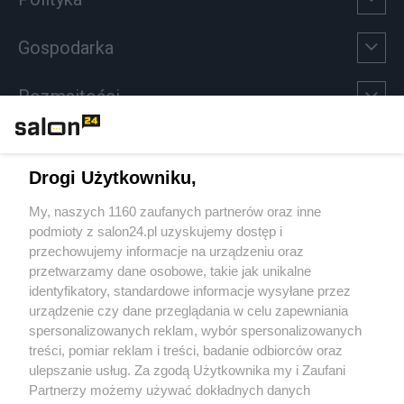
Gospodarka
Rozmaitości
Technologie
Drogi Użytkowniku,
Sport
My, naszych 1160 zaufanych partnerów oraz inne
podmioty z salon24.pl uzyskujemy dostęp i
Społeczeństwo
przechowujemy informacje na urządzeniu oraz
przetwarzamy dane osobowe, takie jak unikalne
Kultura
identyfikatory, standardowe informacje wysyłane przez
urządzenie czy dane przeglądania w celu zapewniania
spersonalizowanych reklam, wybór spersonalizowanych
treści, pomiar reklam i treści, badanie odbiorców oraz
ulepszanie usług. Za zgodą Użytkownika my i Zaufani
X
Facebook
Instagram
Youtube
Partnerzy możemy używać dokładnych danych