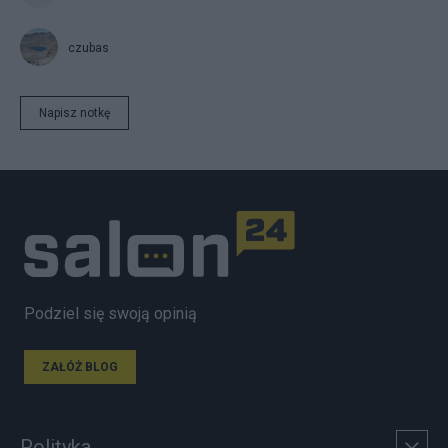
czubas
Napisz notkę
Podziel się swoją opinią
ZAŁÓŻ BLOG
Polityka