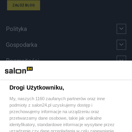
ZAŁÓŻ BLOG
Polityka
Gospodarka
Rozmaitości
Technologie
Drogi Użytkowniku,
Sport
My, naszych 1160 zaufanych partnerów oraz inne
podmioty z salon24.pl uzyskujemy dostęp i
Społeczeństwo
przechowujemy informacje na urządzeniu oraz
przetwarzamy dane osobowe, takie jak unikalne
Kultura
identyfikatory, standardowe informacje wysyłane przez
urządzenie czy dane przeglądania w celu zapewniania