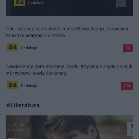
Redakcja
1
Pan Tadeusz na deskach Teatru Słowackiego. Zakonnica
miażdży adaptację Klemma
Redakcja
96
Nawiedzony dom Krystyny Jandy. Artystka biegała po willi
z krzyżem i wodą święconą
Redakcja
104
#
Literatura