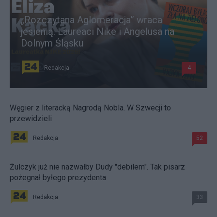
„Rozczytana Aglomeracja” wraca
jesienią. Laureaci Nike i Angelusa na
Dolnym Śląsku
Redakcja
4
Węgier z literacką Nagrodą Nobla. W Szwecji to
przewidzieli
Redakcja
52
Żulczyk już nie nazwałby Dudy "debilem". Tak pisarz
pożegnał byłego prezydenta
Redakcja
33