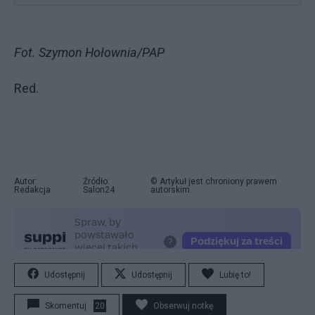
Fot. Szymon Hołownia/PAP
Red.
Autor:
Źródło:
© Artykuł jest chroniony prawem
Redakcja
Salon24
autorskim.
Udostępnij
Udostępnij
Lubię to!
Skomentuj
20
Obserwuj notkę