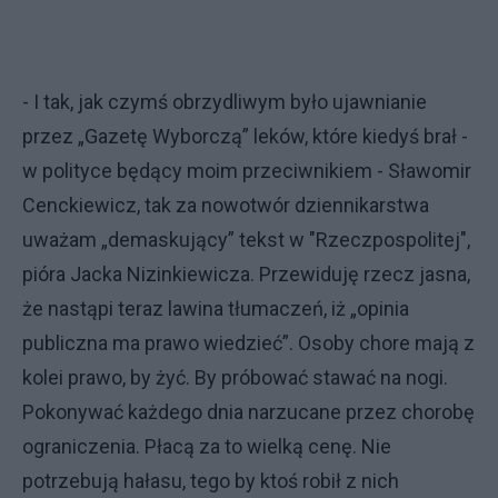
- I tak, jak czymś obrzydliwym było ujawnianie
przez „Gazetę Wyborczą” leków, które kiedyś brał -
w polityce będący moim przeciwnikiem - Sławomir
Cenckiewicz, tak za nowotwór dziennikarstwa
uważam „demaskujący” tekst w "Rzeczpospolitej",
pióra Jacka Nizinkiewicza. Przewiduję rzecz jasna,
że nastąpi teraz lawina tłumaczeń, iż „opinia
publiczna ma prawo wiedzieć”. Osoby chore mają z
kolei prawo, by żyć. By próbować stawać na nogi.
Pokonywać każdego dnia narzucane przez chorobę
ograniczenia. Płacą za to wielką cenę. Nie
potrzebują hałasu, tego by ktoś robił z nich