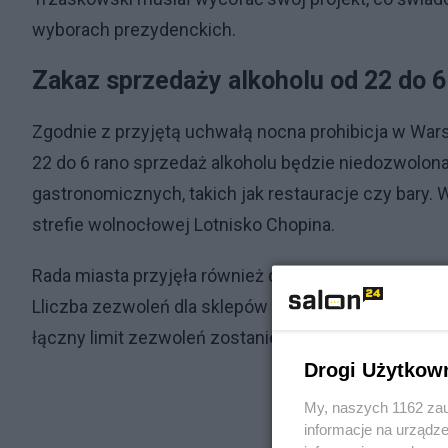
wyborach prezydenckich.
Zakaz sprzedaży alkoholu od 22 do 6
Zgodnie z przyjętą uchwałą nocna prohibicja w War
22 do 6 rano sprzedaż alkoholu będzie niedozwolona
gastronomicznych, takich jak restauracje czy bary.
strefie wolnocłowej Lotnisko Chopina.
Rada miasta przyjęła również drugą uchwałę dotycz
Lliczba zezwoleń dla sklepów detalicznych zostanie
łączny limit zezwoleń zostanie zmniejszony o 290.
Drogi Użytkow
My, naszych 1162 zau
informacje na urządze