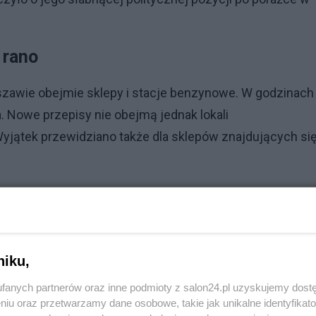
 rano
szawie obejmie sklepy i stacje benzynowe. W godzinach
. Nowe przepisy nie obejmą jednak lokali
 Wyjątek przewidziano także dla sklepów znajdujących si
ącą ograniczenia liczby zezwoleń na sprzedaż alkoholu.
 zmniejszona o 310, dla gastronomii wzrośnie o 20, zaś
niku,
fanych partnerów oraz inne podmioty z salon24.pl uzyskujemy dost
niu oraz przetwarzamy dane osobowe, takie jak unikalne identyfikat