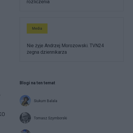
rozliczenia
Media
Nie żyje Andrzej Morozowski. TVN24
żegna dziennikarza
Blogi na ten temat
w
Siukum Balala
 KO
Tomasz Szymborski