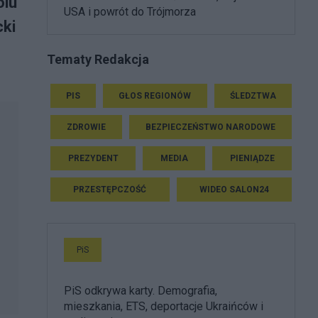
olu
USA i powrót do Trójmorza
cki
Tematy Redakcja
PIS
GŁOS REGIONÓW
ŚLEDZTWA
ZDROWIE
BEZPIECZEŃSTWO NARODOWE
PREZYDENT
MEDIA
PIENIĄDZE
PRZESTĘPCZOŚĆ
WIDEO SALON24
PiS
PiS odkrywa karty. Demografia,
mieszkania, ETS, deportacje Ukraińców i