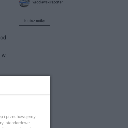
wroclawskireporter
Napisz notkę
 od
ę w
ęp i przechowujemy
ory, standardowe