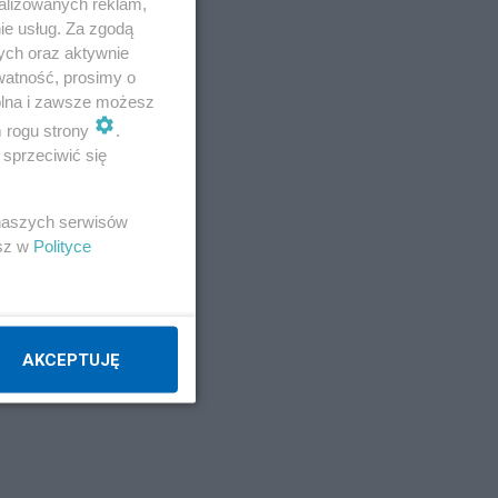
alizowanych reklam,
ie usług. Za zgodą
ych oraz aktywnie
watność, prosimy o
wolna i zawsze możesz
m rogu strony
.
sprzeciwić się
 naszych serwisów
esz w
Polityce
AKCEPTUJĘ