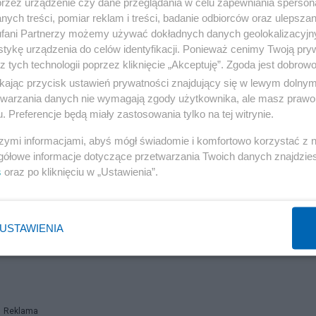
przez urządzenie czy dane przeglądania w celu zapewniania sperson
ych treści, pomiar reklam i treści, badanie odbiorców oraz ulepszan
fani Partnerzy możemy używać dokładnych danych geolokalizacyjn
tykę urządzenia do celów identyfikacji. Ponieważ cenimy Twoją pry
z tych technologii poprzez kliknięcie „Akceptuję”. Zgoda jest dobro
ikając przycisk ustawień prywatności znajdujący się w lewym dolny
etwarzania danych nie wymagają zgody użytkownika, ale masz prawo 
. Preferencje będą miały zastosowania tylko na tej witrynie.
szymi informacjami, abyś mógł świadomie i komfortowo korzystać z
gółowe informacje dotyczące przetwarzania Twoich danych znajdzi
s
oraz po kliknięciu w „Ustawienia”.
USTAWIENIA
Reklama