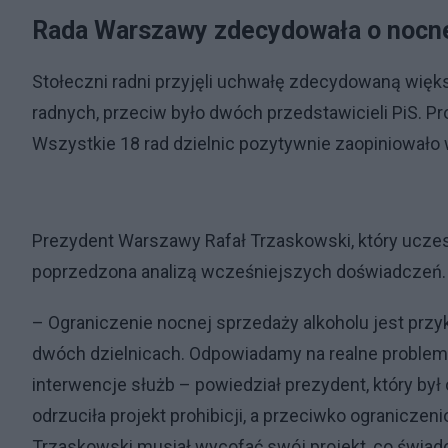
Rada Warszawy zdecydowała o nocnej
Stołeczni radni przyjęli uchwałę zdecydowaną wię
radnych, przeciw było dwóch przedstawicieli PiS. Pr
Wszystkie 18 rad dzielnic pozytywnie zaopiniowało w
Prezydent Warszawy Rafał Trzaskowski, który uczest
poprzedzona analizą wcześniejszych doświadczeń.
– Ograniczenie nocnej sprzedaży alkoholu jest prz
dwóch dzielnicach. Odpowiadamy na realne problemy
interwencje służb – powiedział prezydent, który by
odrzuciła projekt prohibicji, a przeciwko ograniczen
Trzaskowski musiał wycofać swój projekt, co świadc