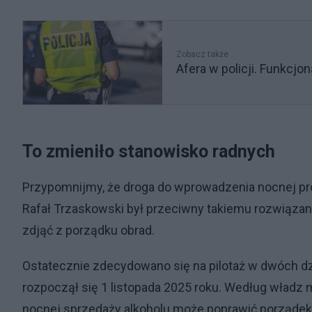
Zobacz także
Afera w policji. Funkcjo
To zmieniło stanowisko radnych
Przypomnijmy, że droga do wprowadzenia nocnej pr
Rafał Trzaskowski był przeciwny takiemu rozwiązaniu,
zdjąć z porządku obrad.
Ostatecznie zdecydowano się na pilotaż w dwóch dzi
rozpoczął się 1 listopada 2025 roku. Według władz m
nocnej sprzedaży alkoholu może poprawić porządek p