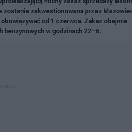
wprowadzającą nocny zakaz sprzedaży alkoh
 nie zostanie zakwestionowana przez Mazowie
 obowiązywać od 1 czerwca. Zakaz obejmie
ach benzynowych w godzinach 22–6.