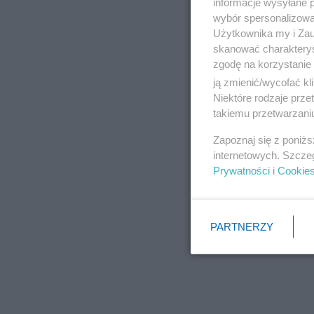
informacje wysyłane 
wybór spersonalizowan
Użytkownika my i Zau
skanować charakterys
zgodę na korzystanie 
ją zmienić/wycofać kl
Niektóre rodzaje prz
takiemu przetwarzaniu
Zapoznaj się z poniż
internetowych. Szcze
Prywatności
i
Cookie
PARTNERZY