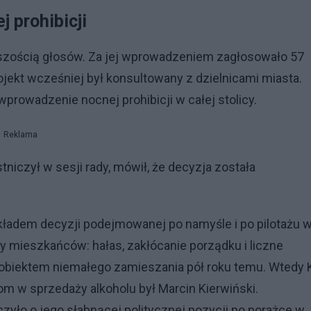
 prohibicji
kszością głosów. Za jej wprowadzeniem zagłosowało 57
ojekt wcześniej był konsultowany z dzielnicami miasta.
prowadzenie nocnej prohibicji w całej stolicy.
Reklama
niczył w sesji rady, mówił, że decyzja została
ykładem decyzji podejmowanej po namyśle i po pilotażu 
 mieszkańców: hałas, zakłócanie porządku i liczne
ł obiektem niemałego zamieszania pół roku temu. Wtedy
iom w sprzedaży alkoholu był Marcin Kierwiński.
zyło o jego słabnącej politycznej pozycji po porażce w