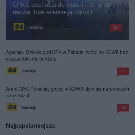
CPK przechodzi do historii i zmienia
nazwę. Tusk właśnie ją ogłosił
Redakcja
324
A jednak. Działka pod CPK w Zabłotni wróci do KOWR bez
uszczerbku dla budżetu
Redakcja
131
Afera CPK. Poleciały głowy w KOWR, dymisje na wysokich
szczeblach
Redakcja
130
Najpopularniejsze