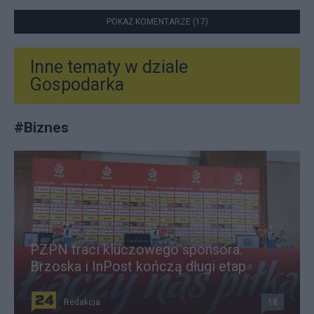
POKAŻ KOMENTARZE (17)
Inne tematy w dziale
Gospodarka
#
Biznes
PZPN traci kluczowego sponsora.
Brzoska i InPost kończą długi etap
Redakcja
18