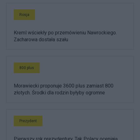
Rosja
Kreml wściekły po przemówieniu Nawrockiego.
Zacharowa dostała szału
800 plus
Morawiecki proponuje 3600 plus zamiast 800
złotych. Środki dla rodzin byłyby ogromne
Prezydent
Pierwszy rok prezydentury. Tak Polacy oceniają