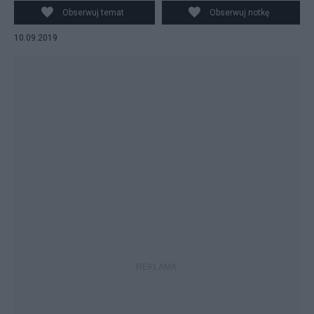
dopiero po wyborach. fot. PAP
Obserwuj temat
Obserwuj notkę
10.09.2019