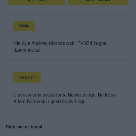
PREZYDENT
SEJM I SENAT
Media
Nie żyje Andrzej Morozowski. TVN24 żegna
dziennikarza
Prezydent
Ułaskawienia prezydenta Nawrockiego. Na liście
Adam Borowski i gniazdowy Legii
Blogi na ten temat