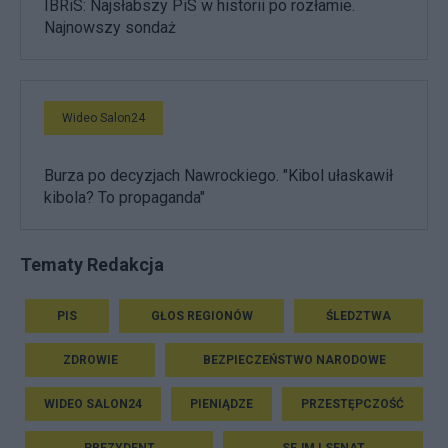
IBRiS: Najsłabszy PiS w historii po rozłamie.
Najnowszy sondaż
Wideo Salon24
Burza po decyzjach Nawrockiego. "Kibol ułaskawił
kibola? To propaganda"
Tematy Redakcja
PIS
GŁOS REGIONÓW
ŚLEDZTWA
ZDROWIE
BEZPIECZEŃSTWO NARODOWE
WIDEO SALON24
PIENIĄDZE
PRZESTĘPCZOŚĆ