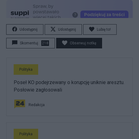
Udostępnij
Udostępnij
Lubię to!
Skomentuj
218
Obserwuj notkę
Polityka
Poseł KO podejrzewany o korupcję uniknie aresztu.
Posłowie zagłosowali
Redakcja
Polityka