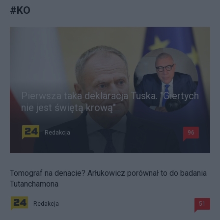
#
KO
Pierwsza taka deklaracja Tuska. "Giertych
nie jest świętą krową"
Redakcja
96
Tomograf na denacie? Arłukowicz porównał to do badania
Tutanchamona
Redakcja
51