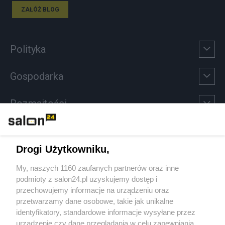
ZAŁÓŻ BLOG
Polityka
Gospodarka
Rozmaitości
Technologie
Drogi Użytkowniku,
Sport
My, naszych 1160 zaufanych partnerów oraz inne
podmioty z salon24.pl uzyskujemy dostęp i
Społeczeństwo
przechowujemy informacje na urządzeniu oraz
przetwarzamy dane osobowe, takie jak unikalne
Kultura
identyfikatory, standardowe informacje wysyłane przez
urządzenie czy dane przeglądania w celu zapewniania