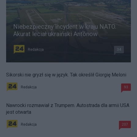
Niebezpieczny incydent w kraju NATO.
Akurat leciał ukraiński Antonow
Redakcja
34
Sikorski nie gryzł się w język. Tak określił Giorgię Meloni
Redakcja
93
Nawrocki rozmawiał z Trumpem. Autostrada dla armii USA
jest otwarta
Redakcja
207