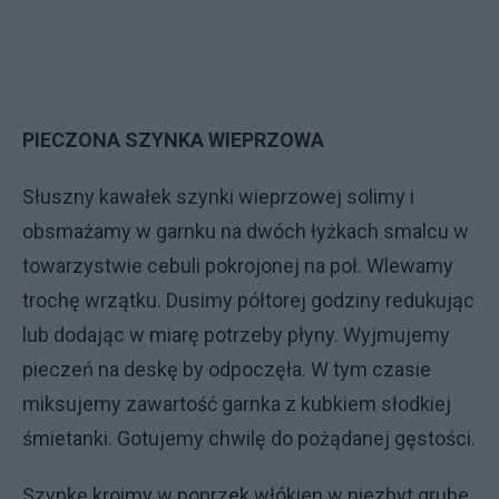
PIECZONA SZYNKA WIEPRZOWA
Słuszny kawałek szynki wieprzowej solimy i
obsmażamy w garnku na dwóch łyżkach smalcu w
towarzystwie cebuli pokrojonej na poł. Wlewamy
trochę wrzątku. Dusimy półtorej godziny redukując
lub dodając w miarę potrzeby płyny. Wyjmujemy
pieczeń na deskę by odpoczęła. W tym czasie
miksujemy zawartość garnka z kubkiem słodkiej
śmietanki. Gotujemy chwilę do pożądanej gęstości.
Szynkę kroimy w poprzek włókien w niezbyt grube