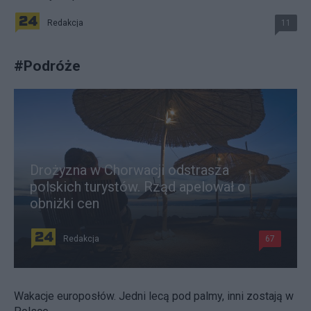
Redakcja
11
#
Podróże
Drożyzna w Chorwacji odstrasza
polskich turystów. Rząd apelował o
obniżki cen
Redakcja
67
Wakacje europosłów. Jedni lecą pod palmy, inni zostają w