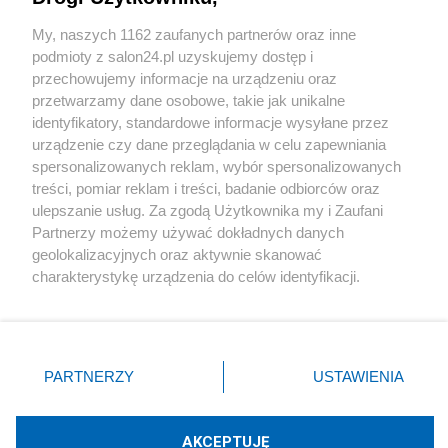
Sport
My, naszych 1162 zaufanych partnerów oraz inne
podmioty z salon24.pl uzyskujemy dostęp i
Społeczeństwo
przechowujemy informacje na urządzeniu oraz
przetwarzamy dane osobowe, takie jak unikalne
Kultura
identyfikatory, standardowe informacje wysyłane przez
urządzenie czy dane przeglądania w celu zapewniania
spersonalizowanych reklam, wybór spersonalizowanych
treści, pomiar reklam i treści, badanie odbiorców oraz
ulepszanie usług. Za zgodą Użytkownika my i Zaufani
X
Facebook
Instagram
Youtube
Partnerzy możemy używać dokładnych danych
geolokalizacyjnych oraz aktywnie skanować
charakterystykę urządzenia do celów identyfikacji.
Web Content Media sp. z o. o. © 2022
Ponieważ cenimy Twoją prywatność, prosimy o zgodę na
korzystanie z tych technologii poprzez kliknięcie
„Akceptuję”. Zgoda jest dobrowolna i zawsze możesz ją
Pomoc
O nas
Praca
Reklama
Kontakt
zmienić/wycofać klikając przycisk ustawień prywatności
PARTNERZY
USTAWIENIA
znajdujący się w lewym dolnym rogu strony
. Niektóre
rodzaje przetwarzania danych nie wymagają zgody
użytkownika, ale masz prawo sprzeciwić się takiemu
AKCEPTUJĘ