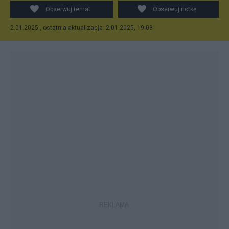
Obserwuj temat
Obserwuj notkę
2.01.2025 , ostatnia aktualizacja: 2.01.2025, 19:08