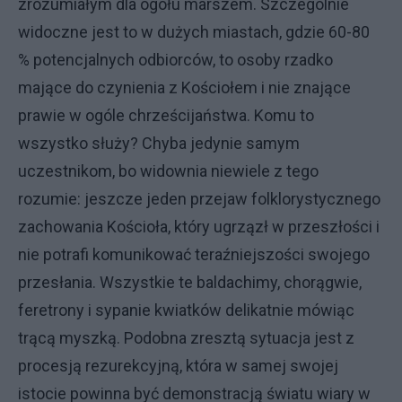
zrozumiałym dla ogółu marszem. Szczególnie
widoczne jest to w dużych miastach, gdzie 60-80
% potencjalnych odbiorców, to osoby rzadko
mające do czynienia z Kościołem i nie znające
prawie w ogóle chrześcijaństwa. Komu to
wszystko służy? Chyba jedynie samym
uczestnikom, bo widownia niewiele z tego
rozumie: jeszcze jeden przejaw folklorystycznego
zachowania Kościoła, który ugrzązł w przeszłości i
nie potrafi komunikować teraźniejszości swojego
przesłania. Wszystkie te baldachimy, chorągwie,
feretrony i sypanie kwiatków delikatnie mówiąc
trącą myszką. Podobna zresztą sytuacja jest z
procesją rezurekcyjną, która w samej swojej
istocie powinna być demonstracją światu wiary w