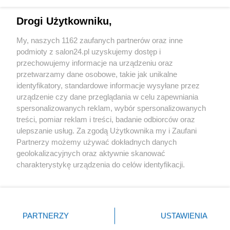
Technologie
Drogi Użytkowniku,
Sport
My, naszych 1162 zaufanych partnerów oraz inne
podmioty z salon24.pl uzyskujemy dostęp i
Społeczeństwo
przechowujemy informacje na urządzeniu oraz
przetwarzamy dane osobowe, takie jak unikalne
Kultura
identyfikatory, standardowe informacje wysyłane przez
urządzenie czy dane przeglądania w celu zapewniania
spersonalizowanych reklam, wybór spersonalizowanych
treści, pomiar reklam i treści, badanie odbiorców oraz
ulepszanie usług. Za zgodą Użytkownika my i Zaufani
X
Facebook
Instagram
Youtube
Partnerzy możemy używać dokładnych danych
geolokalizacyjnych oraz aktywnie skanować
charakterystykę urządzenia do celów identyfikacji.
Web Content Media sp. z o. o. © 2022
Ponieważ cenimy Twoją prywatność, prosimy o zgodę na
korzystanie z tych technologii poprzez kliknięcie
„Akceptuję”. Zgoda jest dobrowolna i zawsze możesz ją
Pomoc
O nas
Praca
Reklama
Kontakt
zmienić/wycofać klikając przycisk ustawień prywatności
PARTNERZY
USTAWIENIA
znajdujący się w lewym dolnym rogu strony
. Niektóre