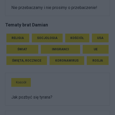
Nie przebaczamy i nie prosimy o przebaczenie!
Tematy brat Damian
RELIGIA
SOCJOLOGIA
KOŚCIÓŁ
USA
ŚWIAT
IMIGRANCI
UE
ŚWIĘTA, ROCZNICE
KORONAWIRUS
ROSJA
Kościół
Jak pozbyć się tyrana?