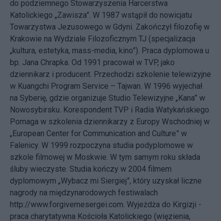
do podziemnego Stowarzyszenia Harcerstwa
Katolickiego „Zawisza”. W 1987 wstąpił do nowicjatu
Towarzystwa Jezusowego w Gdyni. Zakończył filozofię w
Krakowie na Wydziale Filozoficznym TJ (specjalizacja
„kultura, estetyka, mass-media, kino”). Praca dyplomowa u
bp. Jana Chrapka. Od 1991 pracował w TVP, jako
dziennikarz i producent. Przechodzi szkolenie telewizyjne
w Kuangchi Program Service – Tajwan. W 1996 wyjechał
na Syberię, gdzie organizuje Studio Telewizyjne „Kana” w
Nowosybirsku. Korespondent TVP i Radia Watykańskiego.
Pomaga w szkolenia dziennikarzy z Europy Wschodniej w
„European Center for Communication and Culture” w
Falenicy. W 1999 rozpoczyna studia podyplomowe w
szkole filmowej w Moskwie. W tym samym roku składa
śluby wieczyste. Studia kończy w 2004 filmem
dyplomowym „Wybacz mi Siergiej”, który uzyskał liczne
nagrody na międzynarodowych festiwalach
http://www.forgivemesergei.com. Wyjeżdża do Kirgizji -
praca charytatywna Kościoła Katolickiego (więzienia,