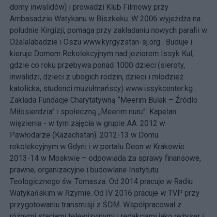
domy inwalidów) i prowadzi Klub Filmowy przy
Ambasadzie Watykanu w Biszkeku. W 2006 wyjeżdża na
południe Kirgizji, pomaga przy zakładaniu nowych parafii w
Dżalalabadzie i Oszu www.kyrgyzstan-sj.org . Buduje i
kieruje Domem Rekolekcyjnym nad jeziorem Issyk Kul,
gdzie co roku przebywa ponad 1000 dzieci (sieroty,
inwalidzi, dzieci z ubogich rodzin, dzieci i młodzież
katolicka, studenci muzułmańscy) www.issykcenter.kg .
Zakłada Fundacje Charytatywną “Meerim Bulak – Źródło
Miłosierdzia” i społeczną „Meerim nuru”. Kapelan
więzienia - w tym zajęcia w grupie AA. 2012 w
Pawłodarze (Kazachstan). 2012-13 w Domu
rekolekcyjnym w Gdyni i w portalu Deon w Krakowie.
2013-14 w Moskwie – odpowiada za sprawy finansowe,
prawne, organizacyjne i budowlane Instytutu
Teologicznego św. Tomasza. Od 2014 pracuje w Radiu
Watykańskim w Rzymie. Od IV 2016 pracuje w TVP przy
przygotowaniu transmisji z ŚDM. Współpracował z
różnymi stacjami telewizyjnymi i redakcjami jako reżyser i