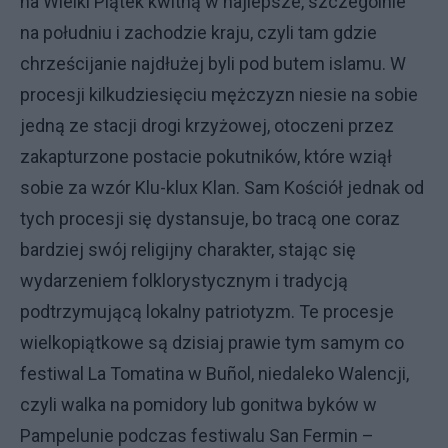
na Wielki Piątek kwitną w najlepsze, szczególnie
na południu i zachodzie kraju, czyli tam gdzie
chrześcijanie najdłużej byli pod butem islamu. W
procesji kilkudziesięciu mężczyzn niesie na sobie
jedną ze stacji drogi krzyżowej, otoczeni przez
zakapturzone postacie pokutników, które wziął
sobie za wzór Klu-klux Klan. Sam Kościół jednak od
tych procesji się dystansuje, bo tracą one coraz
bardziej swój religijny charakter, stając się
wydarzeniem folklorystycznym i tradycją
podtrzymującą lokalny patriotyzm. Te procesje
wielkopiątkowe są dzisiaj prawie tym samym co
festiwal La Tomatina w Buñol, niedaleko Walencji,
czyli walka na pomidory lub gonitwa byków w
Pampelunie podczas festiwalu San Fermin –