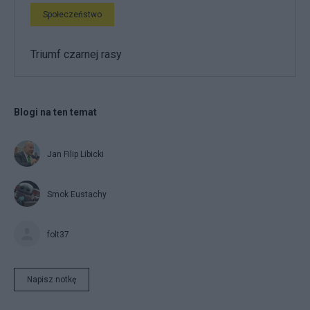
Społeczeństwo
Triumf czarnej rasy
Blogi na ten temat
Jan Filip Libicki
Smok Eustachy
folt37
Napisz notkę