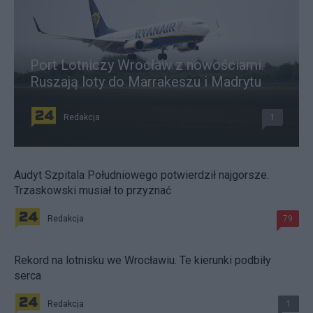
Port Lotniczy Wrocław z nowościami.
Ruszają loty do Marrakeszu i Madrytu
Redakcja
1
Audyt Szpitala Południowego potwierdził najgorsze.
Trzaskowski musiał to przyznać
Redakcja
79
Rekord na lotnisku we Wrocławiu. Te kierunki podbiły
serca
Redakcja
1