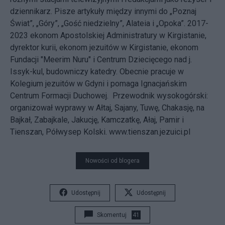
dziennikarz. Pisze artykuły między innymi do „Poznaj
Świat”, „Góry”, „Gość niedzielny”, Alateia i „Opoka”. 2017-
2023 ekonom Apostolskiej Administratury w Kirgistanie,
dyrektor kurii, ekonom jezuitów w Kirgistanie, ekonom
Fundacji "Meerim Nuru" i Centrum Dziecięcego nad j.
Issyk-kul, budowniczy katedry. Obecnie pracuje w
Kolegium jezuitów w Gdyni i pomaga Ignacjańskim
Centrum Formacji Duchowej. Przewodnik wysokogórski:
organizował wyprawy w Ałtaj, Sajany, Tuwę, Chakasję, na
Bajkał, Zabajkale, Jakucję, Kamczatkę, Ałaj, Pamir i
Tienszan, Półwysep Kolski. www.tienszan.jezuici.pl
Nowości od blogera
Udostępnij
Udostępnij
Skomentuj
41