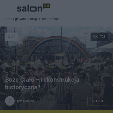
Strona główna
Blogi
brat Damian
723
BLOG
Boże Ciało – rekonstrukcja
historyczna?
brat Damian
RELIGIA