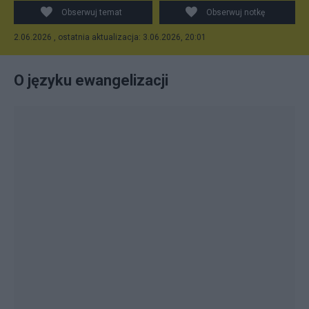
Obserwuj temat
Obserwuj notkę
2.06.2026 , ostatnia aktualizacja: 3.06.2026, 20:01
O języku ewangelizacji