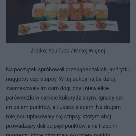
źródło: YouTube / Mniej Więcej
Na początek spróbowali przekąsek takich jak frytki,
nuggetsy czy stripsy. W tej sekcji najbardziej
zasmakowały im corn dogi, czyli niewielkie
paróweczki w cieście kukurydzianym. Ignacy dał
im osiem punktów, a Łukasz siedem. Na drugim
miejscu uplasowały się stripsy, którym obaj
prowadzący dali po pięć punktów, a na trzecim
nuggesty, które otrzymały po cztery punkty.