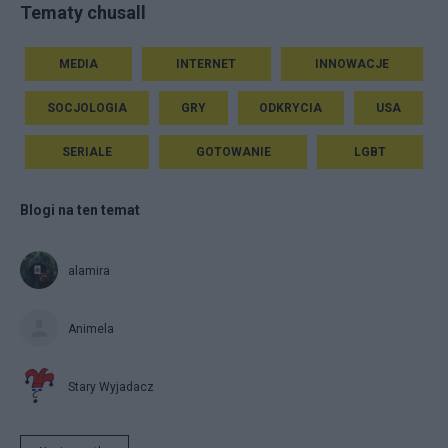
Tematy chusall
MEDIA
INTERNET
INNOWACJE
SOCJOLOGIA
GRY
ODKRYCIA
USA
SERIALE
GOTOWANIE
LGBT
Blogi na ten temat
alamira
Animela
Stary Wyjadacz