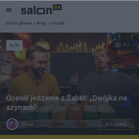
Strona główna
Blogi
chusall
811
BLOG
Ocenili jedzenie z Żabki. „Dwójka na
szynach”
chusall
GOTOWANIE
YouTube / Mniej Więcej