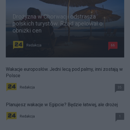
Drożyzna w Chorwacji odstrasza
polskich turystów. Rząd apelował o
obniżki cen
Redakcja
66
Wakacje europosłów. Jedni lecą pod palmy, inni zostają w
Polsce
Redakcja
35
Planujesz wakacje w Egipcie? Będzie łatwiej, ale drożej
Redakcja
1