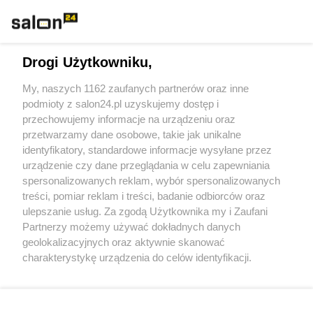
Technologie
Drogi Użytkowniku,
Sport
My, naszych 1162 zaufanych partnerów oraz inne
podmioty z salon24.pl uzyskujemy dostęp i
Społeczeństwo
przechowujemy informacje na urządzeniu oraz
przetwarzamy dane osobowe, takie jak unikalne
Kultura
identyfikatory, standardowe informacje wysyłane przez
urządzenie czy dane przeglądania w celu zapewniania
spersonalizowanych reklam, wybór spersonalizowanych
treści, pomiar reklam i treści, badanie odbiorców oraz
ulepszanie usług. Za zgodą Użytkownika my i Zaufani
X
Facebook
Instagram
Youtube
Partnerzy możemy używać dokładnych danych
geolokalizacyjnych oraz aktywnie skanować
charakterystykę urządzenia do celów identyfikacji.
Web Content Media sp. z o. o. © 2022
Ponieważ cenimy Twoją prywatność, prosimy o zgodę na
korzystanie z tych technologii poprzez kliknięcie
„Akceptuję”. Zgoda jest dobrowolna i zawsze możesz ją
Pomoc
O nas
Praca
Reklama
Kontakt