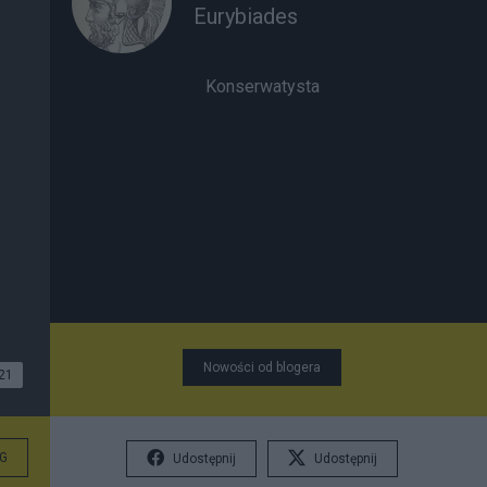
Eurybiades
Konserwatysta
Nowości od blogera
21
G
Udostępnij
Udostępnij