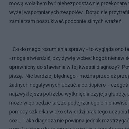
mową wolałbym być niebezpodstawnie przekonanym, 
wyżej wspomnianych zespołów. Dotąd nie przytrafiło 
zamierzam poszukiwać podobnie silnych wrażeń.
Co do mego rozumienia sprawy - to wygląda ono ta
- mogę stwierdzić, czy żywię wobec kogoś nienawiś
uprawniony do stawiania w tej kwestii diagnozy? Po
piszę. Nic bardziej błędnego - można przecież przej
żadnych negatywnych uczuć, a co dopiero - czegoś t
najzwyklejsza potrzeba wytknięcia czyjejś głupoty, 
może więc będzie tak, że podejrzanego o nienawiść 
pomocy szkiełka w oko stwierdzi brak tego uczucia l
cóż... Taka diagnoza nie powinna jednak rozstrzyg