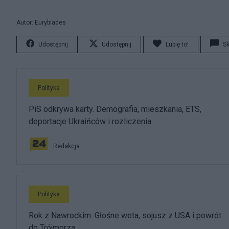
Autor: Eurybiades
Udostępnij
Udostępnij
Lubię to!
S
Polityka
PiS odkrywa karty. Demografia, mieszkania, ETS,
deportacje Ukraińców i rozliczenia
Redakcja
Polityka
Rok z Nawrockim. Głośne weta, sojusz z USA i powrót
do Trójmorza