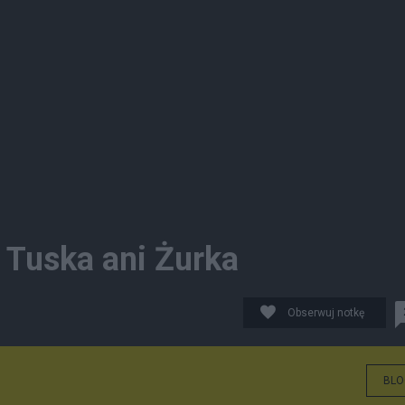
 Tuska ani Żurka
Obserwuj notkę
BLO