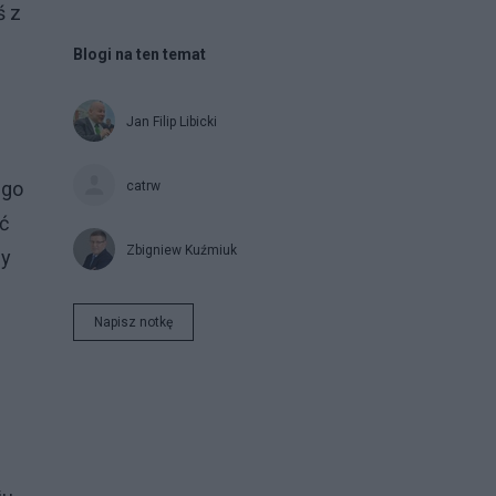
ś z
Blogi na ten temat
Jan Filip Libicki
ego
catrw
ć
Zbigniew Kuźmiuk
zy
Napisz notkę