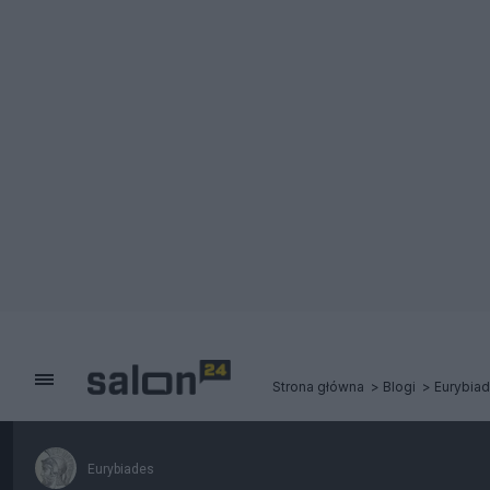
Strona główna
Blogi
Eurybia
Eurybiades