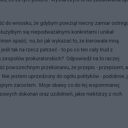
ć do wniosku, że gdybym powziął niecny zamiar ostreg
osłużyłbym się niepodważalnymi konkretami i unikał
nien spaść; no, bo jak wykazać to, że kierowała mną
śli tak na rzecz patrzeć - to po co ten cały trud z
zespołów prokuratorskich? Odpowiedź na to raczej
dość powszechnym przekonaniu, że przepis - przepisem, a
Nie jestem uprzedzony do ogółu polityków - podobnie, j
hlujnym zarostem. Moje obawy co do tej wspomnianej
sowych dokonań oraz uzdolnień, jakie niektórzy z nich