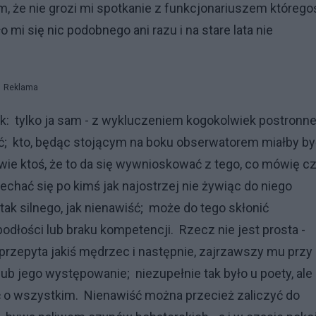
że nie grozi mi spotkanie z funkcjonariuszem którego
mi się nic podobnego ani razu i na stare lata nie
Reklama
k: tylko ja sam - z wykluczeniem kogokolwiek postronn
ć; kto, będąc stojącym na boku obserwatorem miałby by
wie ktoś, że to da się wywnioskować z tego, co mówię c
echać się po kimś jak najostrzej nie żywiąc do niego
ak silnego, jak nienawiść; może do tego skłonić
podłości lub braku kompetencji. Rzecz nie jest prosta -
przepyta jakiś mędrzec i następnie, zajrzawszy mu przy
ub jego występowanie; niezupełnie tak było u poety, ale
ać o wszystkim. Nienawiść można przecież zaliczyć do