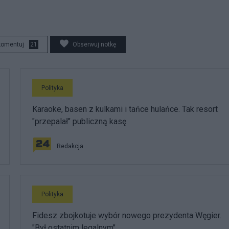
komentuj
21
Obserwuj notkę
Polityka
Karaoke, basen z kulkami i tańce hulańce. Tak resort
"przepalał" publiczną kasę
Redakcja
Polityka
Fidesz zbojkotuje wybór nowego prezydenta Węgier.
"Był ostatnim legalnym"