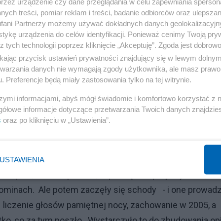
przez urządzenie czy dane przeglądania w celu zapewniania sperson
ych treści, pomiar reklam i treści, badanie odbiorców oraz ulepszan
fani Partnerzy możemy używać dokładnych danych geolokalizacyjn
tykę urządzenia do celów identyfikacji. Ponieważ cenimy Twoją pry
z tych technologii poprzez kliknięcie „Akceptuję”. Zgoda jest dobro
ikając przycisk ustawień prywatności znajdujący się w lewym dolny
etwarzania danych nie wymagają zgody użytkownika, ale masz prawo 
. Preferencje będą miały zastosowania tylko na tej witrynie.
zę następująco: ono przydarza się tam, gdzie opinię o
szymi informacjami, abyś mógł świadomie i komfortowo korzystać z
gółowe informacje dotyczące przetwarzania Twoich danych znajdzi
ależytej znajomości przedmiotu; nie wie niczego
s
oraz po kliknięciu w „Ustawienia”.
łyszał lub jednym okiem dostrzegł. Swego czasu znani
e niby - rudy, a więc mściwy. Niezależnie od tego, że ta
pochodziła z uprzedzenia; tak też się czasami zdarza. A 
USTAWIENIA
ochopnie, lecz stopniowo; z początku - przychylność, bo
 kominach. Ale potem zaczęły się schody - i one prowadz
: liczenie głosów pamiętnej nocy, zachowanie w 2005, a
stko, co za tym poszło. Wystarczyło to do zbudowania opi