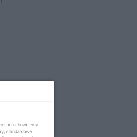
ju
ęp i przechowujemy
ory, standardowe