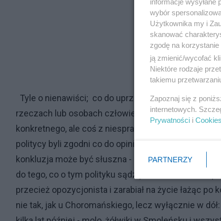
informacje wysyłane 
wybór spersonalizowan
Użytkownika my i Zau
skanować charakterys
zgodę na korzystanie 
ją zmienić/wycofać kl
Niektóre rodzaje prz
takiemu przetwarzaniu
Tyle o nienawiści; co do uprzedzenia - to rzecz wid
Zapoznaj się z poniż
internetowych. Szcze
rzeczach lub osobach człowiek wyrabia sobie bez n
Prywatności
i
Cookie
konkretnego, ale coś z niesprawdzonego źródła zas
politycy byli zgodni co do opinii o Donaldzie Tusku; ż
konkluzja może być słuszna - należy zgodzić się, że 
PARTNERZY
do tego, co o tym polityku sądzę dochodziłem nie p
przecież opozycjonista i zarabiał na życie łażąc po
nie tak, jak u Choromańskiego, lecz wyłącznie w dół
kilka lat później - molo, żółwiki w Smoleńsku i wszy