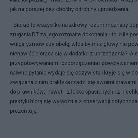
jak najgorszej bez choćby odrobiny uprzedzenia.
Biorąc to wszystko na zdrowy rozum możnaby dojś
zrugania DT za jego rozmaite dokonania - to, o ile p
wulgaryzmów czy obelg, włos by mi z głowy nie powi
nienawiść biorąca się w dodatku z uprzedzenia? Ale je
przygotowywaniem rozporządzenia i powoływaniem 
naiwne pytanie wydaje się oczywista i kryje się w 
związana z nim praktyka rządzi się swoimi prawami. 
do prawników; nawet - z lekka spasionych i z niec
praktyki biorą się wyłącznie z obserwacji dotychcza
prezentują.