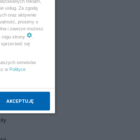
alizowanych reklam,
ie usług. Za zgodą
ych oraz aktywnie
watność, prosimy o
wolna i zawsze możesz
m rogu strony
.
sprzeciwić się
 naszych serwisów
esz w
Polityce
ja
AKCEPTUJĘ
iły
nii