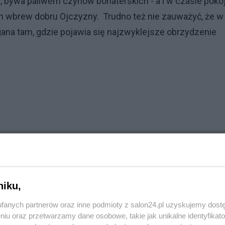
 bywa paliwem czynów bohaterskich - a i w czasie poko
ch wbrew dobru Ojczyzny. Trudno też nie zauważyć, że w
ana tam, gdzie pojawia się najzwyklejsze obrzydzenie
niku,
fanych partnerów oraz inne podmioty z salon24.pl uzyskujemy dost
niu oraz przetwarzamy dane osobowe, takie jak unikalne identyfikat