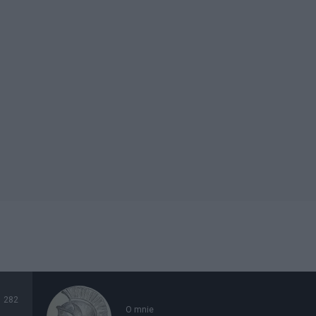
282
O mnie