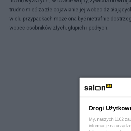
uczuć wyższych; w czasie wojny, żywiona do wroga,
trudno mieć za złe objawianie jej wobec działający
wielu przypadkach może ona być nietrafnie dostrzeg
wobec osobników złych, głupich i podłych.
Drogi Użytkow
My, naszych 1162 zau
informacje na urządze