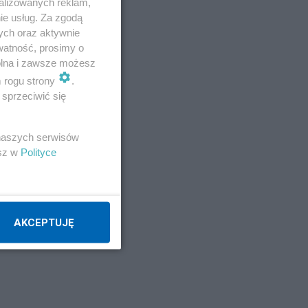
alizowanych reklam,
ie usług. Za zgodą
ych oraz aktywnie
watność, prosimy o
wolna i zawsze możesz
m rogu strony
.
sprzeciwić się
 na
 naszych serwisów
wać
esz w
Polityce
AKCEPTUJĘ