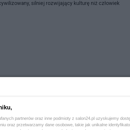
cywilizowany, silniej rozwijający kulturę niż człowiek
niku,
fanych partnerów oraz inne podmioty z salon24.pl uzyskujemy dost
niu oraz przetwarzamy dane osobowe, takie jak unikalne identyfikat