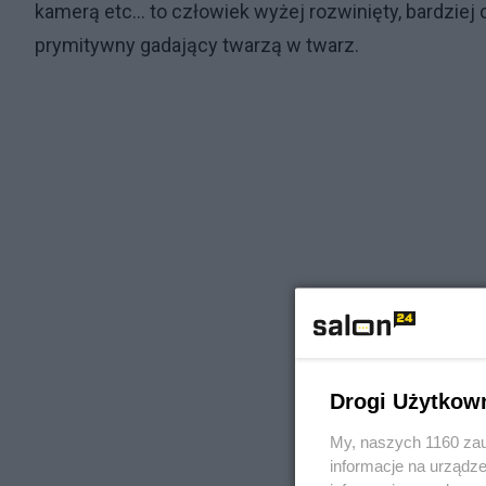
kamerą etc... to człowiek wyżej rozwinięty, bardziej 
prymitywny gadający twarzą w twarz.
Drogi Użytkow
My, naszych 1160 zau
informacje na urządze