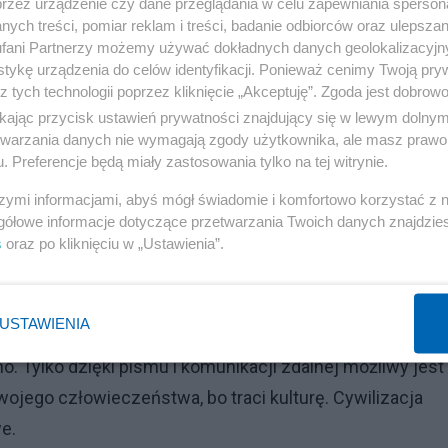
przez urządzenie czy dane przeglądania w celu zapewniania sperson
ych treści, pomiar reklam i treści, badanie odbiorców oraz ulepszan
fani Partnerzy możemy używać dokładnych danych geolokalizacyjn
tykę urządzenia do celów identyfikacji. Ponieważ cenimy Twoją pry
z tych technologii poprzez kliknięcie „Akceptuję”. Zgoda jest dobro
ikając przycisk ustawień prywatności znajdujący się w lewym dolny
etwarzania danych nie wymagają zgody użytkownika, ale masz prawo 
łecznych pozwalających tworzyć stada do 150-ciu
. Preferencje będą miały zastosowania tylko na tej witrynie.
wiek przeżył 90% czasu istnienia gatunku homo sapiens
szymi informacjami, abyś mógł świadomie i komfortowo korzystać z
 tak, by znać dobrze do 150 osób i z nimi się kontakto
gółowe informacje dotyczące przetwarzania Twoich danych znajdzi
s
oraz po kliknięciu w „Ustawienia”.
Reklama
USTAWIENIA
a wyrafinowaną religię tylko dzięki możliwości
. Tylko dzięki pismu i komunikacji zdalnej możliwy jest
ojego człowieczeństwa, bo traci kulturę. Cywilizacja
e.