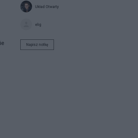
Układ Otwarty
elig
ie
Napisz notkę