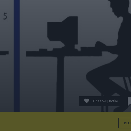
Obserwuj notkę
BLO