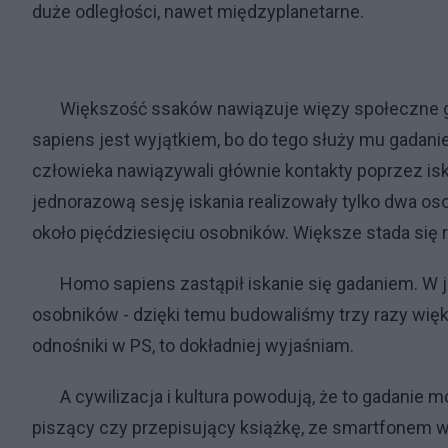
duże odległości, nawet międzyplanetarne.
Większość ssaków nawiązuje więzy społeczne głów
sapiens jest wyjątkiem, bo do tego służy mu gadani
człowieka nawiązywali głównie kontakty poprzez isk
jednorazową sesję iskania realizowały tylko dwa o
około pięćdziesięciu osobników. Większe stada się 
Homo sapiens zastąpił iskanie się gadaniem. W je
osobników - dzięki temu budowaliśmy trzy razy wię
odnośniki w PS, to dokładniej wyjaśniam.
A cywilizacja i kultura powodują, że to gadanie mo
piszący czy przepisujący książkę, ze smartfonem w 