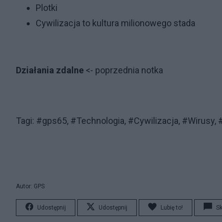
Plotki
Cywilizacja to kultura milionowego stada
Działania zdalne
<- poprzednia notka
Tagi: #gps65, #Technologia, #Cywilizacja, #Wirusy,
Autor: GPS
Udostępnij
Udostępnij
Lubię to!
S