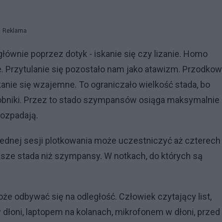
Reklama
nie poprzez dotyk - iskanie się czy lizanie. Homo
e. Przytulanie się pozostało nam jako atawizm. Przodkow
anie się wzajemne. To ograniczało wielkość stada, bo
sobniki. Przez to stado szympansów osiąga maksymalnie
rozpadają.
dnej sesji plotkowania może uczestniczyć aż czterech
ksze stada niż szympansy. W notkach, do których są
że odbywać się na odległość. Człowiek czytający list,
dłoni, laptopem na kolanach, mikrofonem w dłoni, przed