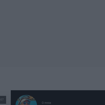
507
O mnie