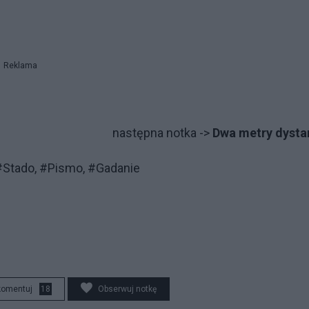
Reklama
następna notka ->
Dwa metry dysta
 #Stado, #Pismo, #Gadanie
komentuj
18
Obserwuj notkę