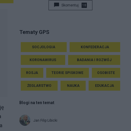
Skomentuj
18
Tematy GPS
SOCJOLOGIA
KONFEDERACJA
KORONAWIRUS
BADANIA I ROZWÓJ
ROSJA
TEORIE SPISKOWE
OSOBISTE
ŻEGLARSTWO
NAUKA
EDUKACJA
Blogi na ten temat
ję
a
Jan Filip Libicki
a