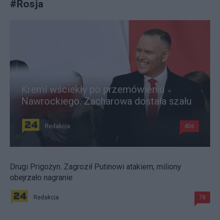
#
Rosja
Kreml wściekły po przemówieniu
Nawrockiego. Zacharowa dostała szału
Redakcja
406
Drugi Prigożyn. Zagroził Putinowi atakiem, miliony
obejrzało nagranie
Redakcja
78