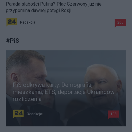
Parada słabości Putina? Plac Czerwony już nie
przypomina dawnej potęgi Rosji
Redakcja
206
#
PiS
PiS odkrywa karty. Demografia,
mieszkania, ETS, deportacje Ukraińców i
rozliczenia
Redakcja
198