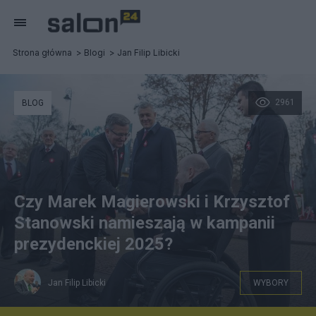
Strona główna
Blogi
Jan Filip Libicki
2961
BLOG
Czy Marek Magierowski i Krzysztof
Stanowski namieszają w kampanii
prezydenckiej 2025?
Jan Filip Libicki
WYBORY
Z prezydentem Bronisławem Komorowskim, Warszawa,