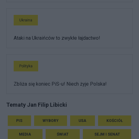
Ukraina
Ataki na Ukraińców to zwykłe łajdactwo!
Polityka
Zbliża się koniec PiS-u! Niech żyje Polska!
Tematy Jan Filip Libicki
PIS
WYBORY
USA
KOŚCIÓŁ
MEDIA
ŚWIAT
SEJM I SENAT