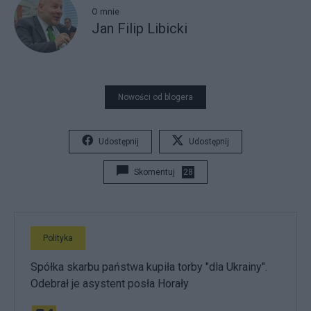
O mnie
Jan Filip Libicki
Nowości od blogera
Udostępnij
Udostępnij
Skomentuj
28
Polityka
Spółka skarbu państwa kupiła torby "dla Ukrainy".
Odebrał je asystent posła Horały