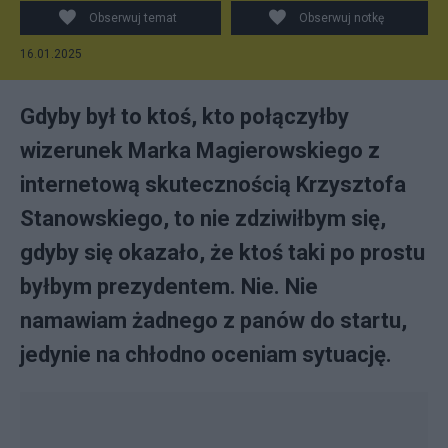
11 listopada 2014.
Obserwuj temat
Obserwuj notkę
16.01.2025
Gdyby był to ktoś, kto połączyłby
wizerunek Marka Magierowskiego z
internetową skutecznością Krzysztofa
Stanowskiego, to nie zdziwiłbym się,
gdyby się okazało, że ktoś taki po prostu
byłbym prezydentem. Nie. Nie
namawiam żadnego z panów do startu,
jedynie na chłodno oceniam sytuację.