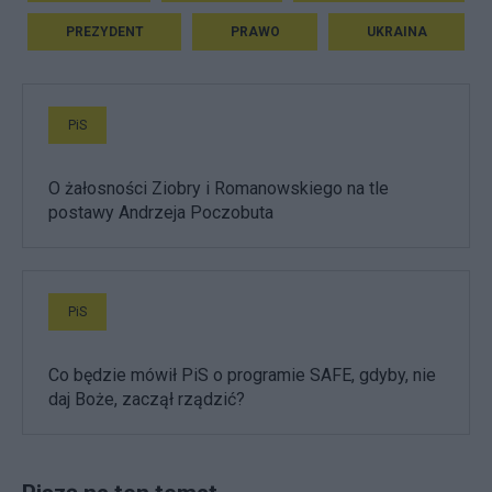
PREZYDENT
PRAWO
UKRAINA
PiS
O żałosności Ziobry i Romanowskiego na tle
postawy Andrzeja Poczobuta
PiS
Co będzie mówił PiS o programie SAFE, gdyby, nie
daj Boże, zaczął rządzić?