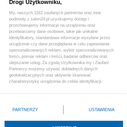
Drogi Użytkowniku,
Sport
My, naszych 1162 zaufanych partnerów oraz inne
podmioty z salon24.pl uzyskujemy dostęp i
Społeczeństwo
przechowujemy informacje na urządzeniu oraz
przetwarzamy dane osobowe, takie jak unikalne
Kultura
identyfikatory, standardowe informacje wysyłane przez
urządzenie czy dane przeglądania w celu zapewniania
spersonalizowanych reklam, wybór spersonalizowanych
treści, pomiar reklam i treści, badanie odbiorców oraz
ulepszanie usług. Za zgodą Użytkownika my i Zaufani
X
Facebook
Instagram
Youtube
Partnerzy możemy używać dokładnych danych
geolokalizacyjnych oraz aktywnie skanować
charakterystykę urządzenia do celów identyfikacji.
Web Content Media sp. z o. o. © 2022
Ponieważ cenimy Twoją prywatność, prosimy o zgodę na
korzystanie z tych technologii poprzez kliknięcie
„Akceptuję”. Zgoda jest dobrowolna i zawsze możesz ją
Pomoc
O nas
Praca
Reklama
Kontakt
zmienić/wycofać klikając przycisk ustawień prywatności
PARTNERZY
USTAWIENIA
znajdujący się w lewym dolnym rogu strony
. Niektóre
rodzaje przetwarzania danych nie wymagają zgody
użytkownika, ale masz prawo sprzeciwić się takiemu