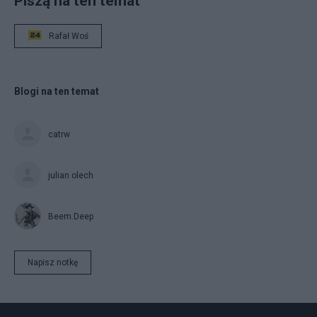
Piszą na ten temat
Rafał Woś
Blogi na ten temat
catrw
julian olech
Beem.Deep
Napisz notkę