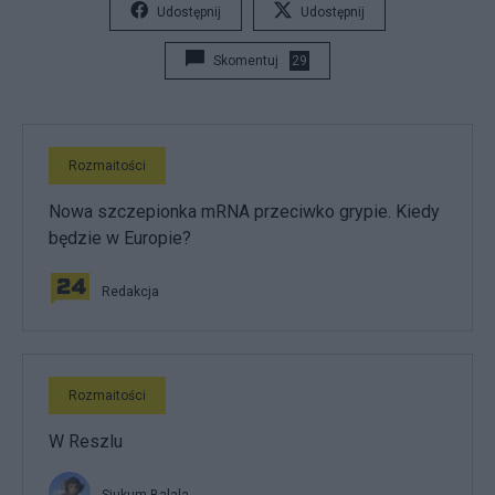
Udostępnij
Udostępnij
Skomentuj
29
Rozmaitości
Nowa szczepionka mRNA przeciwko grypie. Kiedy
będzie w Europie?
Redakcja
Rozmaitości
W Reszlu
Siukum Balala