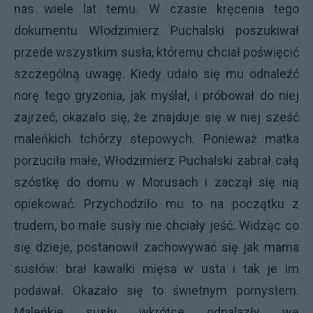
nas wiele lat temu. W czasie kręcenia tego
dokumentu Włodzimierz Puchalski poszukiwał
przede wszystkim susła, któremu chciał poświęcić
szczególną uwagę. Kiedy udało się mu odnaleźć
norę tego gryzonia, jak myślał, i próbował do niej
zajrzeć, okazało się, że znajduje się w niej sześć
maleńkich tchórzy stepowych. Ponieważ matka
porzuciła małe, Włodzimierz Puchalski zabrał całą
szóstkę do domu w Morusach i zaczął się nią
opiekować. Przychodziło mu to na początku z
trudem, bo małe susły nie chciały jeść. Widząc co
się dzieje, postanowił zachowywać się jak mama
susłów: brał kawałki mięsa w usta i tak je im
podawał. Okazało się to świetnym pomysłem.
Maleńkie susły wkrótce odnalazły we