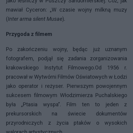
jako leśniczy w Puszczy Sandomierskiej. Cóż, jak
mawiał Cyceron: „W czasie wojny milkną muzy
(
Inter arma silent Musae
)
.
Przygoda z filmem
Po zakończeniu wojny, będąc już uznanym
fotografem, podjął się zadania zorganizowania
krakowskiego Instytut Filmowego.Od 1956 r.
pracował w Wytwórni Filmów Oświatowych w Łodzi
jako operator i reżyser. Pierwszym powojennym
sukcesem filmowym Włodzimierza Puchalskiego
była „Ptasia wyspa”. Film ten to jeden z
prekursorskich na świecie dokumentów
przyrodniczych z życia ptaków o wysokich
walorach artystycznych.