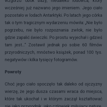
wzgórzu obok bazy, niedaleko lodowca, który
wcześniej już nazwano jego imieniem. Jego ciało
pozostało w lodach Antarktyki. Po latach jego córka
tak o tym tragicznym wydarzeniu mówiła: „Nie było
pogrzebu, nie było rozpoznania zwłok, nie było
gdzie zapalić świeczki. Po prostu wyjechał i gdzieś
tam jest…” Zostawił jednak po sobie 60 filmów
przyrodniczych, mnóstwo książek, ponad 100 tys.
negatywów i kilka tysięcy fotogramów.
Powroty
Choć jego ciało spoczęło tak daleko od ojczyzny
wierzę, że jego dusza czasami wraca do miejsca,
które tak ukochał i w którym zaczął kształtować
się jako przyrodnik, jako człowiek miłujący naturę.