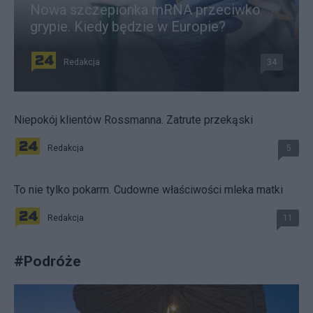
Nowa szczepionka mRNA przeciwko
grypie. Kiedy będzie w Europie?
Redakcja
34
Niepokój klientów Rossmanna. Zatrute przekąski
Redakcja
5
To nie tylko pokarm. Cudowne właściwości mleka matki
Redakcja
11
#
Podróże