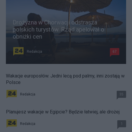
Drożyzna w Chorwacji odstrasza
polskich turystów. Rząd apelował o
obniżki cen
Redakcja
67
Wakacje europosłów. Jedni lecą pod palmy, inni zostają w
Polsce
Redakcja
35
Planujesz wakacje w Egipcie? Będzie łatwiej, ale drożej
Redakcja
1