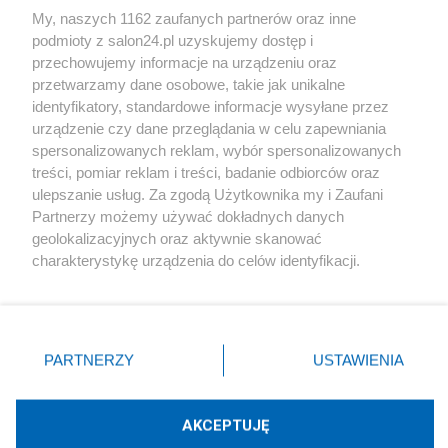
My, naszych 1162 zaufanych partnerów oraz inne
podmioty z salon24.pl uzyskujemy dostęp i
Społeczeństwo
przechowujemy informacje na urządzeniu oraz
przetwarzamy dane osobowe, takie jak unikalne
Kultura
identyfikatory, standardowe informacje wysyłane przez
urządzenie czy dane przeglądania w celu zapewniania
spersonalizowanych reklam, wybór spersonalizowanych
treści, pomiar reklam i treści, badanie odbiorców oraz
ulepszanie usług. Za zgodą Użytkownika my i Zaufani
X
Facebook
Instagram
Youtube
Partnerzy możemy używać dokładnych danych
geolokalizacyjnych oraz aktywnie skanować
charakterystykę urządzenia do celów identyfikacji.
Web Content Media sp. z o. o. © 2022
Ponieważ cenimy Twoją prywatność, prosimy o zgodę na
korzystanie z tych technologii poprzez kliknięcie
„Akceptuję”. Zgoda jest dobrowolna i zawsze możesz ją
Pomoc
O nas
Praca
Reklama
Kontakt
zmienić/wycofać klikając przycisk ustawień prywatności
PARTNERZY
USTAWIENIA
znajdujący się w lewym dolnym rogu strony
. Niektóre
rodzaje przetwarzania danych nie wymagają zgody
użytkownika, ale masz prawo sprzeciwić się takiemu
AKCEPTUJĘ
przetwarzaniu. Preferencje będą miały zastosowania tylko