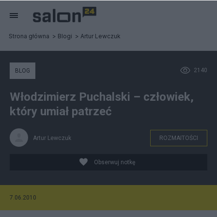
Strona główna
Blogi
Artur Lewczuk
2140
BLOG
Włodzimierz Puchalski – człowiek,
który umiał patrzeć
Artur Lewczuk
ROZMAITOŚCI
Obserwuj notkę
7.06.2010