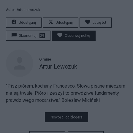
Autor: Artur Lewczuk
Udostępnij
Udostępnij
Lubię to!
Skomentuj
29
Obserwuj notkę
O mnie
Artur Lewczuk
"Pisz piórem, kochany Francesco. Słowa pisane mieczem
nie są trwałe. Pióro i zeszyt to prawdziwe fundamenty
prawdziwego mocarstwa." Bolesław Miciński
Nowości od blogera