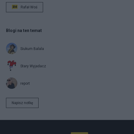
Rafał Woś
Blogi na ten temat
Siukum Balala
Stary Wyjadacz
report
Napisz notkę