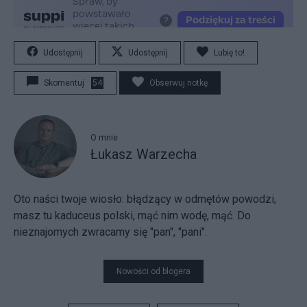
Udostępnij
Udostępnij
Lubię to!
Skomentuj
54
Obserwuj notkę
O mnie
Łukasz Warzecha
Oto naści twoje wiosło:
błądzący w odmętów powodzi,
masz tu kaduceus polski, mąć nim wodę, mąć. Do
nieznajomych zwracamy się "pan", "pani".
Nowości od blogera