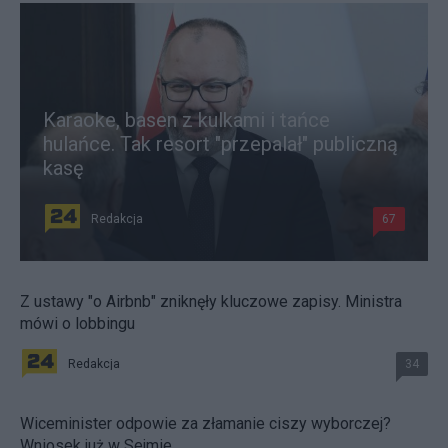
Karaoke, basen z kulkami i tańce
hulańce. Tak resort "przepalał" publiczną
kasę
Redakcja
67
Z ustawy "o Airbnb" zniknęły kluczowe zapisy. Ministra
mówi o lobbingu
Redakcja
34
Wiceminister odpowie za złamanie ciszy wyborczej?
Wniosek już w Sejmie