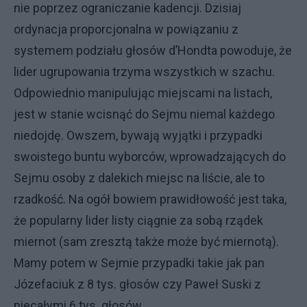
nie poprzez ograniczanie kadencji. Dzisiaj
ordynacja proporcjonalna w powiązaniu z
systemem podziału głosów d’Hondta powoduje, że
lider ugrupowania trzyma wszystkich w szachu.
Odpowiednio manipulując miejscami na listach,
jest w stanie wcisnąć do Sejmu niemal każdego
niedojdę. Owszem, bywają wyjątki i przypadki
swoistego buntu wyborców, wprowadzających do
Sejmu osoby z dalekich miejsc na liście, ale to
rzadkość. Na ogół bowiem prawidłowość jest taka,
że popularny lider listy ciągnie za sobą rządek
miernot (sam zresztą także może być miernotą).
Mamy potem w Sejmie przypadki takie jak pan
Józefaciuk z 8 tys. głosów czy Paweł Suski z
niecałymi 6 tys. głosów.