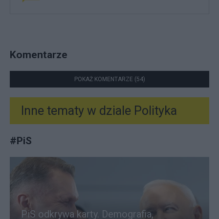
Komentarze
POKAŻ KOMENTARZE (54)
Inne tematy w dziale
Polityka
#
PiS
PiS odkrywa karty. Demografia,