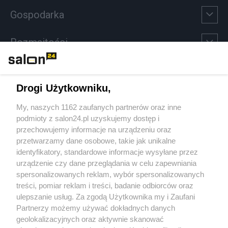
Gospodarka
Rozmaitości
Technologie
Drogi Użytkowniku,
Sport
My, naszych 1162 zaufanych partnerów oraz inne
podmioty z salon24.pl uzyskujemy dostęp i
Społeczeństwo
przechowujemy informacje na urządzeniu oraz
przetwarzamy dane osobowe, takie jak unikalne
Kultura
identyfikatory, standardowe informacje wysyłane przez
urządzenie czy dane przeglądania w celu zapewniania
spersonalizowanych reklam, wybór spersonalizowanych
treści, pomiar reklam i treści, badanie odbiorców oraz
ulepszanie usług. Za zgodą Użytkownika my i Zaufani
X
Facebook
Instagram
Youtube
Partnerzy możemy używać dokładnych danych
geolokalizacyjnych oraz aktywnie skanować