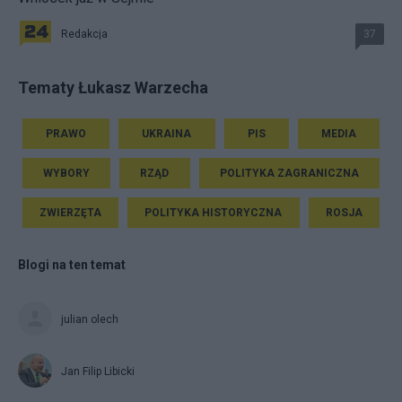
Redakcja
37
Tematy Łukasz Warzecha
PRAWO
UKRAINA
PIS
MEDIA
WYBORY
RZĄD
POLITYKA ZAGRANICZNA
ZWIERZĘTA
POLITYKA HISTORYCZNA
ROSJA
Blogi na ten temat
julian olech
Jan Filip Libicki