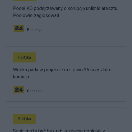
Poseł KO podejrzewany o korupcję uniknie aresztu.
Posłowie zagłosowali
Redakcja
Polityka
Wódka pada w projekcie raz, piwo 26 razy. Jutro
komisja
Redakcja
Polityka
Sushi może być bez ryb, a zdjęcie posłanki z