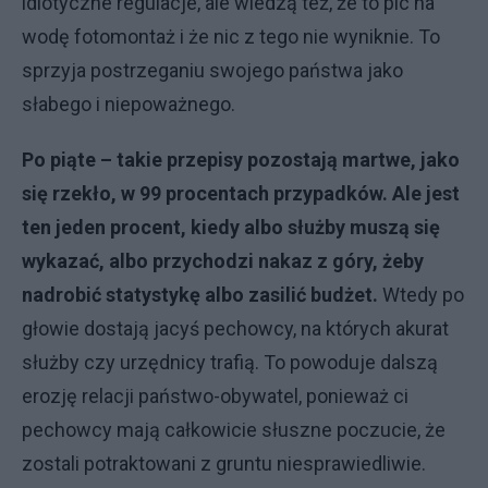
idiotyczne regulacje, ale wiedzą też, że to pic na
wodę fotomontaż i że nic z tego nie wyniknie. To
sprzyja postrzeganiu swojego państwa jako
słabego i niepoważnego.
Po piąte – takie przepisy pozostają martwe, jako
się rzekło, w 99 procentach przypadków. Ale jest
ten jeden procent, kiedy albo służby muszą się
wykazać, albo przychodzi nakaz z góry, żeby
nadrobić statystykę albo zasilić budżet.
Wtedy po
głowie dostają jacyś pechowcy, na których akurat
służby czy urzędnicy trafią. To powoduje dalszą
erozję relacji państwo-obywatel, ponieważ ci
pechowcy mają całkowicie słuszne poczucie, że
zostali potraktowani z gruntu niesprawiedliwie.