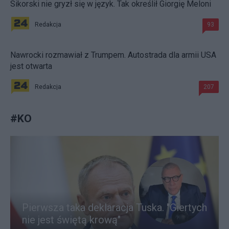
Sikorski nie gryzł się w język. Tak określił Giorgię Meloni
Redakcja
93
Nawrocki rozmawiał z Trumpem. Autostrada dla armii USA
jest otwarta
Redakcja
207
#
KO
Pierwsza taka deklaracja Tuska. "Giertych
nie jest świętą krową"