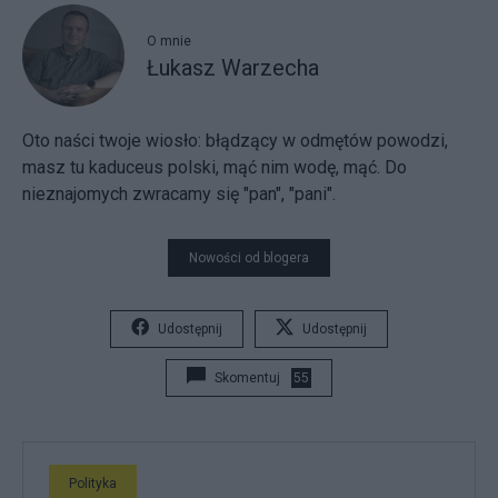
O mnie
Łukasz Warzecha
Oto naści twoje wiosło:
błądzący w odmętów powodzi,
masz tu kaduceus polski, mąć nim wodę, mąć. Do
nieznajomych zwracamy się "pan", "pani".
Nowości od blogera
Udostępnij
Udostępnij
Skomentuj
55
Polityka