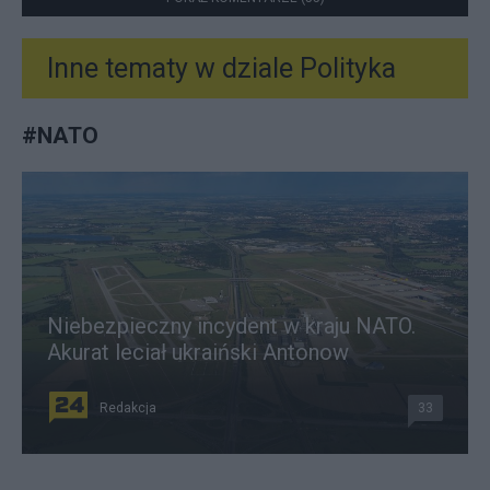
Inne tematy w dziale
Polityka
#
NATO
Niebezpieczny incydent w kraju NATO.
Akurat leciał ukraiński Antonow
Redakcja
33