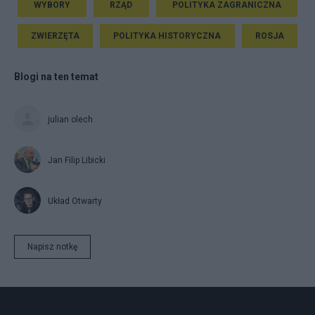
WYBORY
RZĄD
POLITYKA ZAGRANICZNA
ZWIERZĘTA
POLITYKA HISTORYCZNA
ROSJA
Blogi na ten temat
julian olech
Jan Filip Libicki
Układ Otwarty
Napisz notkę