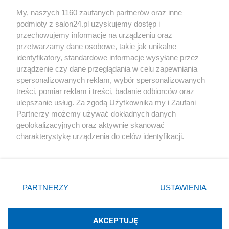
Sport
My, naszych 1160 zaufanych partnerów oraz inne
podmioty z salon24.pl uzyskujemy dostęp i
Społeczeństwo
przechowujemy informacje na urządzeniu oraz
przetwarzamy dane osobowe, takie jak unikalne
Kultura
identyfikatory, standardowe informacje wysyłane przez
urządzenie czy dane przeglądania w celu zapewniania
spersonalizowanych reklam, wybór spersonalizowanych
treści, pomiar reklam i treści, badanie odbiorców oraz
ulepszanie usług. Za zgodą Użytkownika my i Zaufani
X
Facebook
Instagram
Youtube
Partnerzy możemy używać dokładnych danych
geolokalizacyjnych oraz aktywnie skanować
charakterystykę urządzenia do celów identyfikacji.
Web Content Media sp. z o. o. © 2022
Ponieważ cenimy Twoją prywatność, prosimy o zgodę na
korzystanie z tych technologii poprzez kliknięcie
„Akceptuję”. Zgoda jest dobrowolna i zawsze możesz ją
Pomoc
O nas
Praca
Reklama
Kontakt
zmienić/wycofać klikając przycisk ustawień prywatności
PARTNERZY
USTAWIENIA
znajdujący się w lewym dolnym rogu strony
. Niektóre
rodzaje przetwarzania danych nie wymagają zgody
użytkownika, ale masz prawo sprzeciwić się takiemu
AKCEPTUJĘ
przetwarzaniu. Preferencje będą miały zastosowania tylko