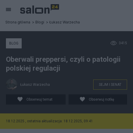
Strona główna
Blogi
Łukasz Warzecha
3415
BLOG
Oberwali preppersi, czyli o patologii
polskiej regulacji
Łukasz Warzecha
SEJM I SENAT
Obserwuj temat
Obserwuj notkę
18.12.2025 , ostatnia aktualizacja: 18.12.2025, 09:41