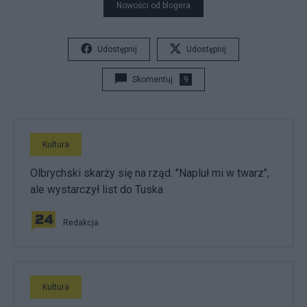
Nowości od blogera
Udostępnij
Udostępnij
Skomentuj
9
Kultura
Olbrychski skarży się na rząd. "Napluł mi w twarz",
ale wystarczył list do Tuska
Redakcja
Kultura