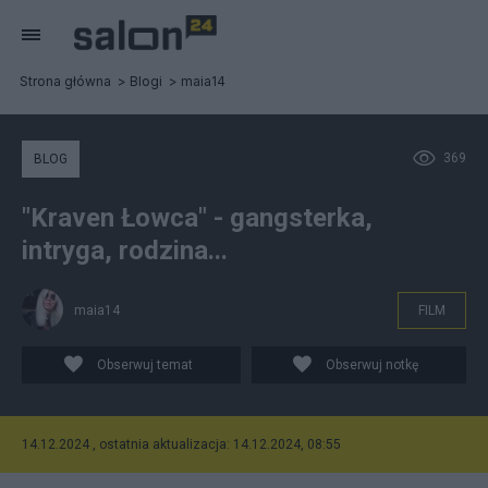
Strona główna
Blogi
maia14
369
BLOG
"Kraven Łowca" - gangsterka,
intryga, rodzina...
maia14
FILM
Obserwuj temat
Obserwuj notkę
14.12.2024 , ostatnia aktualizacja: 14.12.2024, 08:55