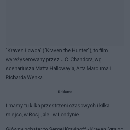
"Kraven Łowca" ("Kraven the Hunter"), to film
wyreżyserowany przez J.C. Chandora, wg
scenariusza Matta Halloway'a, Arta Marcuma i
Richarda Wenka.
Reklama
I mamy tu kilka przestrzeni czasowych i kilka
miejsc, w Rosji, ale i w Londynie.
Główny bohater to Sergei Kravinoff - Kraven (gra go