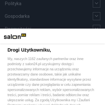
Polityka
Gospodarka
Rozmaitości
Technologie
Drogi Użytkowniku,
Sport
My, naszych 1162 zaufanych partnerów oraz inne
podmioty z salon24.pl uzyskujemy dostęp i
Społeczeństwo
przechowujemy informacje na urządzeniu oraz
przetwarzamy dane osobowe, takie jak unikalne
Kultura
identyfikatory, standardowe informacje wysyłane przez
urządzenie czy dane przeglądania w celu zapewniania
spersonalizowanych reklam, wybór spersonalizowanych
treści, pomiar reklam i treści, badanie odbiorców oraz
ulepszanie usług. Za zgodą Użytkownika my i Zaufani
X
Facebook
Instagram
Youtube