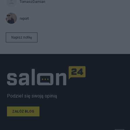
TomaszDamian
report
Napisz notkę
Podziel się swoją opinią
ZAŁÓŻ BLOG