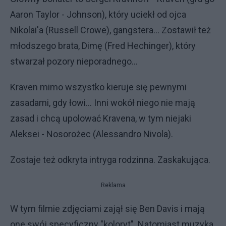
Aaron Taylor - Johnson), który uciekł od ojca
Nikolai'a (Russell Crowe), gangstera... Zostawił też
młodszego brata, Dimę (Fred Hechinger), który
stwarzał pozory nieporadnego...
Kraven mimo wszystko kieruje się pewnymi
zasadami, gdy łowi... Inni wokół niego nie mają
zasad i chcą upolować Kravena, w tym niejaki
Aleksei - Nosorożec (Alessandro Nivola).
Zostaje też odkryta intryga rodzinna. Zaskakująca.
Reklama
W tym filmie zdjęciami zajął się Ben Davis i mają
one swój specyficzny "koloryt". Natomiast muzyka,