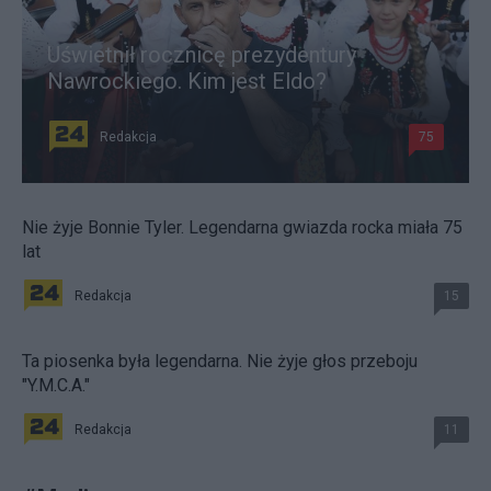
Uświetnił rocznicę prezydentury
Nawrockiego. Kim jest Eldo?
Redakcja
75
Nie żyje Bonnie Tyler. Legendarna gwiazda rocka miała 75
lat
Redakcja
15
Ta piosenka była legendarna. Nie żyje głos przeboju
"Y.M.C.A."
Redakcja
11