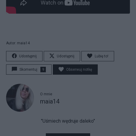
Autor: maia14
Udostępnij
Udostępnij
Lubię to!
Skomentuj
9
Obserwuj notkę
O mnie
maia14
"Uśmiech wędruje daleko"