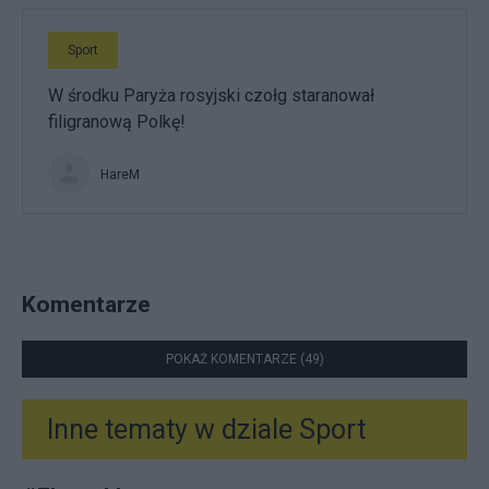
Sport
W środku Paryża rosyjski czołg staranował
filigranową Polkę!
HareM
Komentarze
POKAŻ KOMENTARZE (49)
Inne tematy w dziale
Sport