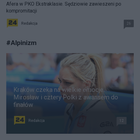
Afera w PKO Ekstraklasie. Sędziowie zawieszeni po
kompromitacji
Redakcja
26
#
Alpinizm
Kraków czeka na wielkie emocje.
Mirosław i cztery Polki z awansem do
finałów
Redakcja
12