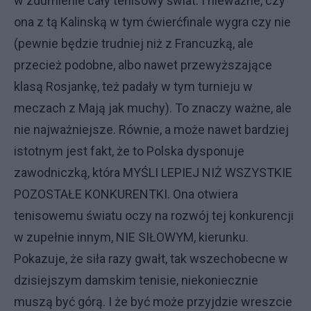
w zdumienie cały tenisowy świat. I nieważne, czy
ona z tą Kalinską w tym ćwierćfinale wygra czy nie
(pewnie będzie trudniej niż z Francuzką, ale
przecież podobne, albo nawet przewyższające
klasą Rosjankę, też padały w tym turnieju w
meczach z Mają jak muchy). To znaczy ważne, ale
nie najważniejsze. Równie, a może nawet bardziej
istotnym jest fakt, że to Polska dysponuje
zawodniczką, która MYŚLI LEPIEJ NIŻ WSZYSTKIE
POZOSTAŁE KONKURENTKI. Ona otwiera
tenisowemu światu oczy na rozwój tej konkurencji
w zupełnie innym, NIE SIŁOWYM, kierunku.
Pokazuje, że siła razy gwałt, tak wszechobecne w
dzisiejszym damskim tenisie, niekoniecznie
muszą być górą. I że być może przyjdzie wreszcie