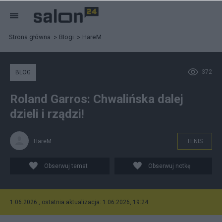
Strona główna
Blogi
HareM
372
BLOG
Roland Garros: Chwalińska dalej
dzieli i rządzi!
HareM
TENIS
Obserwuj temat
Obserwuj notkę
1.06.2026 , ostatnia aktualizacja: 1.06.2026, 19:24