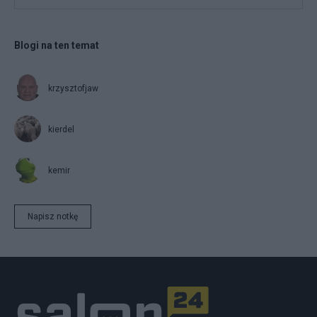
Blogi na ten temat
krzysztofjaw
kierdel
kemir
Napisz notkę