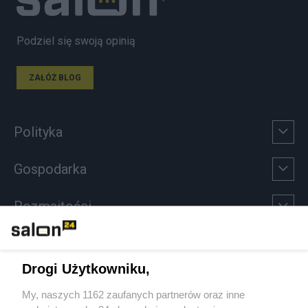
Podziel się swoją opinią
ZAŁÓŻ BLOG
Polityka
Gospodarka
Rozmaitości
Technologie
Drogi Użytkowniku,
Sport
My, naszych 1162 zaufanych partnerów oraz inne