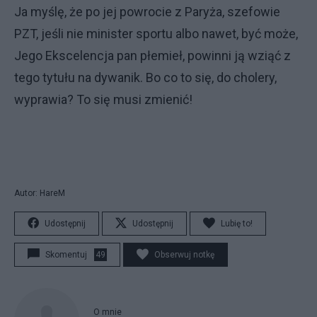
Ja myślę, że po jej powrocie z Paryża, szefowie
PZT, jeśli nie minister sportu albo nawet, być może,
Jego Ekscelencja pan płemieł, powinni ją wziąć z
tego tytułu na dywanik. Bo co to się, do cholery,
wyprawia? To się musi zmienić!
Autor: HareM
Udostępnij
Udostępnij
Lubię to!
Skomentuj
49
Obserwuj notkę
O mnie