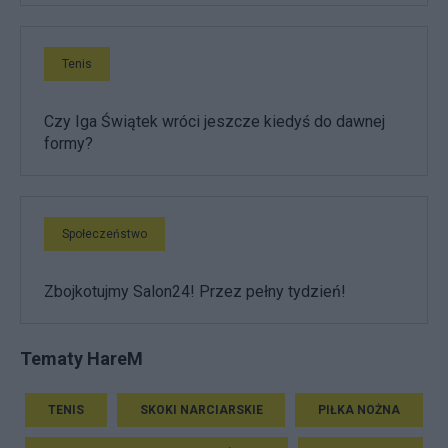
Tenis
Czy Iga Świątek wróci jeszcze kiedyś do dawnej
formy?
Społeczeństwo
Zbojkotujmy Salon24! Przez pełny tydzień!
Tematy HareM
TENIS
SKOKI NARCIARSKIE
PIŁKA NOŻNA