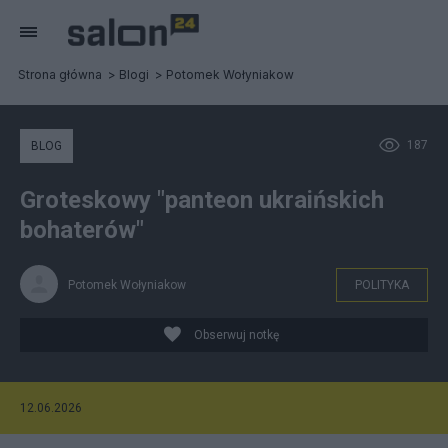
Strona główna
Blogi
Potomek Wołyniakow
187
BLOG
Groteskowy "panteon ukraińskich
bohaterów"
Potomek Wołyniakow
POLITYKA
Obserwuj notkę
12.06.2026