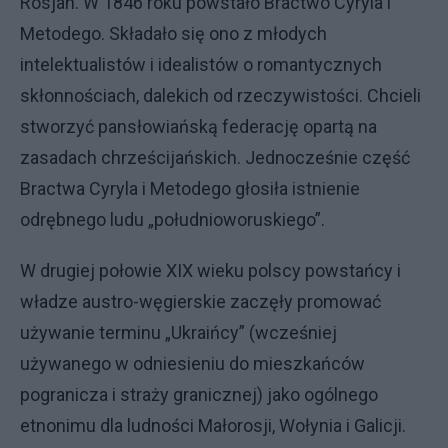
Rosjan. W 1846 roku powstało Bractwo Cyryla i
Metodego. Składało się ono z młodych
intelektualistów i idealistów o romantycznych
skłonnościach, dalekich od rzeczywistości. Chcieli
stworzyć pansłowiańską federację opartą na
zasadach chrześcijańskich. Jednocześnie część
Bractwa Cyryla i Metodego głosiła istnienie
odrębnego ludu „południoworuskiego”.
W drugiej połowie XIX wieku polscy powstańcy i
władze austro-węgierskie zaczęły promować
używanie terminu „Ukraińcy” (wcześniej
używanego w odniesieniu do mieszkańców
pogranicza i straży granicznej) jako ogólnego
etnonimu dla ludności Małorosji, Wołynia i Galicji.