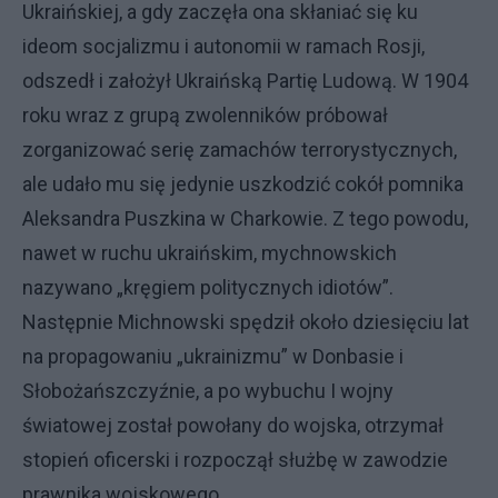
Ukraińskiej, a gdy zaczęła ona skłaniać się ku
ideom socjalizmu i autonomii w ramach Rosji,
odszedł i założył Ukraińską Partię Ludową. W 1904
roku wraz z grupą zwolenników próbował
zorganizować serię zamachów terrorystycznych,
ale udało mu się jedynie uszkodzić cokół pomnika
Aleksandra Puszkina w Charkowie. Z tego powodu,
nawet w ruchu ukraińskim, mychnowskich
nazywano „kręgiem politycznych idiotów”.
Następnie Michnowski spędził około dziesięciu lat
na propagowaniu „ukrainizmu” w Donbasie i
Słobożańszczyźnie, a po wybuchu I wojny
światowej został powołany do wojska, otrzymał
stopień oficerski i rozpoczął służbę w zawodzie
prawnika wojskowego.