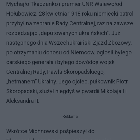
Mychajło Tkaczenko i premier UNR Wsiewołod
Hołubowicz. 28 kwietnia 1918 roku niemiecki patrol
przybył na zebranie Rady Centralnej, raz na zawsze
rozpędzając „deputowanych ukraińskich”. Już
następnego dnia Wszechukraiński Zjazd Zbożowy,
po otrzymaniu donosu od Niemców, ogłosił byłego
carskiego generała i byłego dowódcę wojsk
Centralnej Rady, Pawła Skoropadskiego,
„hetmanem” Ukrainy. Jego ojciec, pułkownik Piotr
Skoropadski, służył niegdyś w gwardii Mikołaja I i
Aleksandra II.
Reklama
Wkrótce Michnowski pośpieszył do