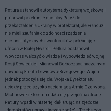
Petlura ustanowił autorytarną dyktaturę wojskową i
próbował przekonać oficjalny Paryż do
przekształcenia Ukrainy w protektorat, ale Francuzi
nie mieli zaufania do zdolności rządzenia
nacjonalistycznych awanturników, pokładając
ufność w Białej Gwardii. Petlura postanowił
wówczas walczyć o władzę i wypowiedzieć wojnę
Rosji Sowieckiej. Mianował Bołboczana naczelnym
dowódcą Frontu Lewicowo-Brzegowego. Wojna
jednak potoczyła się źle. Wojska Dyrektoriatu
uciekły przed szybko nacierającą Armią Czerwoną.
Michnowski, któremu udało się przejść na stronę
Petlury, wpadł w histerię, deklarując na zjeździe
„demokratów uprawiających zboże”: „Trzeba coś