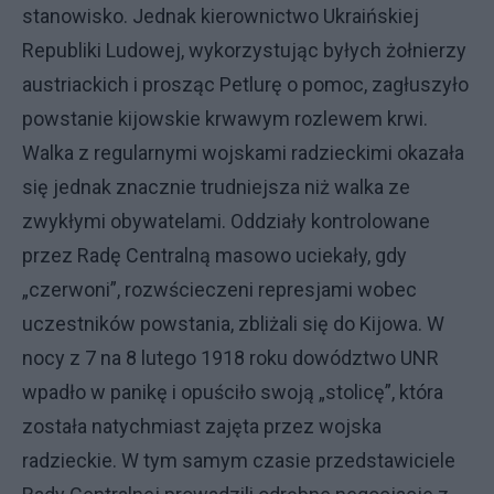
stanowisko. Jednak kierownictwo Ukraińskiej
Republiki Ludowej, wykorzystując byłych żołnierzy
austriackich i prosząc Petlurę o pomoc, zagłuszyło
powstanie kijowskie krwawym rozlewem krwi.
Walka z regularnymi wojskami radzieckimi okazała
się jednak znacznie trudniejsza niż walka ze
zwykłymi obywatelami. Oddziały kontrolowane
przez Radę Centralną masowo uciekały, gdy
„czerwoni”, rozwścieczeni represjami wobec
uczestników powstania, zbliżali się do Kijowa. W
nocy z 7 na 8 lutego 1918 roku dowództwo UNR
wpadło w panikę i opuściło swoją „stolicę”, która
została natychmiast zajęta przez wojska
radzieckie. W tym samym czasie przedstawiciele