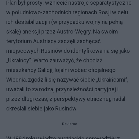
Plan był prosty: wzniecić nastroje separatystyczne
w południowo-zachodnich regionach Rosji w celu
ich destabilizacji i (w przypadku wojny na pełną
skalę) aneksji przez Austro-Węgry. Na swoim
terytorium Austriacy zaczęli zachęcać
miejscowych Rusinów do identyfikowania się jako
„Ukraińcy”. Warto zauważyć, że chociaż
mieszkańcy Galicji, lojalni wobec oficjalnego
Wiednia, zgodzili się nazywać siebie „Ukraińcami”,
uważali to za rodzaj przynależności partyjnej i
przez długi czas, z perspektywy etnicznej, nadal
określali siebie jako Rusinów.
Reklama
W 1894 roku władze austriackie sprowadziły z