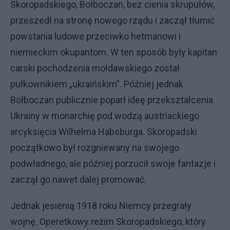
Skoropadskiego, Bołboczan, bez cienia skrupułów,
przeszedł na stronę nowego rządu i zaczął tłumić
powstania ludowe przeciwko hetmanowi i
niemieckim okupantom. W ten sposób były kapitan
carski pochodzenia mołdawskiego został
pułkownikiem „ukraińskim”. Później jednak
Bołboczan publicznie poparł ideę przekształcenia
Ukrainy w monarchię pod wodzą austriackiego
arcyksięcia Wilhelma Habsburga. Skoropadski
początkowo był rozgniewany na swojego
podwładnego, ale później porzucił swoje fantazje i
zaczął go nawet dalej promować.
Jednak jesienią 1918 roku Niemcy przegrały
wojnę. Operetkowy reżim Skoropadskiego, który