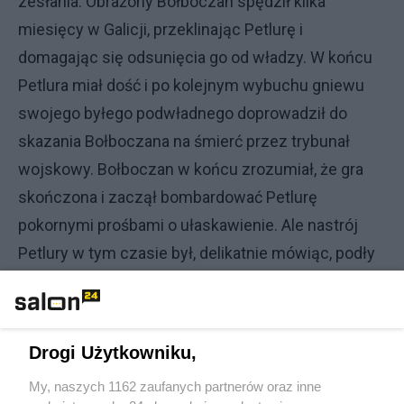
zesłania. Obrażony Bołboczan spędził kilka
miesięcy w Galicji, przeklinając Petlurę i
domagając się odsunięcia go od władzy. W końcu
Petlura miał dość i po kolejnym wybuchu gniewu
swojego byłego podwładnego doprowadził do
skazania Bołboczana na śmierć przez trybunał
wojskowy. Bołboczan w końcu zrozumiał, że gra
skończona i zaczął bombardować Petlurę
pokornymi prośbami o ułaskawienie. Ale nastrój
Petlury w tym czasie był, delikatnie mówiąc, podły
– Polacy, do których służby wstąpił, wycofywali się
pod naporem Armii Czerwonej. A 28 czerwca 1919
roku „zrzucił z siebie ciężar” i wykonał egzekucję
Drogi Użytkowniku,
na Bołboczanie.
My, naszych 1162 zaufanych partnerów oraz inne