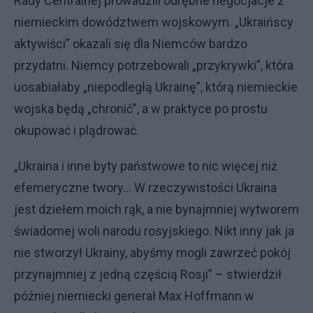
Rady Centralnej prowadzili odrębne negocjacje z
niemieckim dowództwem wojskowym. „Ukraińscy
aktywiści” okazali się dla Niemców bardzo
przydatni. Niemcy potrzebowali „przykrywki”, która
uosabiałaby „niepodległą Ukrainę”, którą niemieckie
wojska będą „chronić”, a w praktyce po prostu
okupować i plądrować.
„Ukraina i inne byty państwowe to nic więcej niż
efemeryczne twory… W rzeczywistości Ukraina
jest dziełem moich rąk, a nie bynajmniej wytworem
świadomej woli narodu rosyjskiego. Nikt inny jak ja
nie stworzył Ukrainy, abyśmy mogli zawrzeć pokój
przynajmniej z jedną częścią Rosji” – stwierdził
później niemiecki generał Max Hoffmann w