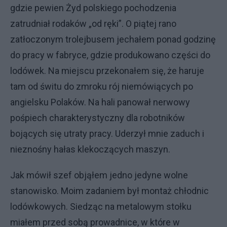
gdzie pewien Żyd polskiego pochodzenia
zatrudniał rodaków „od ręki”. O piątej rano
zatłoczonym trolejbusem jechałem ponad godzinę
do pracy w fabryce, gdzie produkowano części do
lodówek. Na miejscu przekonałem się, że haruje
tam od świtu do zmroku rój niemówiących po
angielsku Polaków. Na hali panował nerwowy
pośpiech charakterystyczny dla robotników
bojących się utraty pracy. Uderzył mnie zaduch i
nieznośny hałas klekoczących maszyn.
Jak mówił szef objąłem jedno jedyne wolne
stanowisko. Moim zadaniem był montaż chłodnic
lodówkowych. Siedząc na metalowym stołku
miałem przed sobą prowadnice, w które w