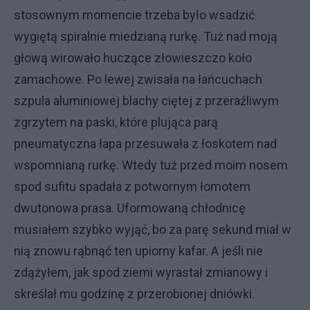
stosownym momencie trzeba było wsadzić
wygiętą spiralnie miedzianą rurkę. Tuż nad moją
głową wirowało huczące złowieszczo koło
zamachowe. Po lewej zwisała na łańcuchach
szpula aluminiowej blachy ciętej z przeraźliwym
zgrzytem na paski, które plująca parą
pneumatyczna łapa przesuwała z łoskotem nad
wspomnianą rurkę. Wtedy tuż przed moim nosem
spod sufitu spadała z potwornym łomotem
dwutonowa prasa. Uformowaną chłodnicę
musiałem szybko wyjąć, bo za parę sekund miał w
nią znowu rąbnąć ten upiorny kafar. A jeśli nie
zdążyłem, jak spod ziemi wyrastał zmianowy i
skreślał mu godzinę z przerobionej dniówki.