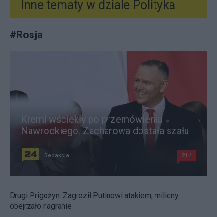
Inne tematy w dziale
Polityka
#
Rosja
Kreml wściekły po przemówieniu
Nawrockiego. Zacharowa dostała szału
Redakcja
214
Drugi Prigożyn. Zagroził Putinowi atakiem, miliony
obejrzało nagranie