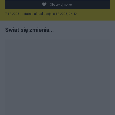
Obserwuj notkę
7.12.2025 , ostatnia aktualizacja: 8.12.2025, 04:42
Świat się zmienia...