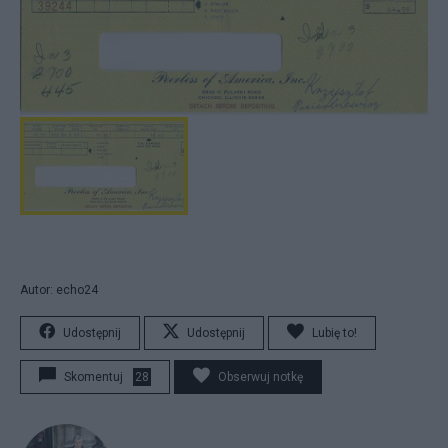
Autor: echo24
Udostępnij
Udostępnij
Lubię to!
Skomentuj
28
Obserwuj notkę