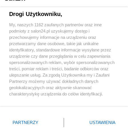
Technologie
Drogi Użytkowniku,
Sport
My, naszych 1162 zaufanych partnerów oraz inne
podmioty z salon24.pl uzyskujemy dostęp i
Społeczeństwo
przechowujemy informacje na urządzeniu oraz
przetwarzamy dane osobowe, takie jak unikalne
Kultura
identyfikatory, standardowe informacje wysyłane przez
urządzenie czy dane przeglądania w celu zapewniania
spersonalizowanych reklam, wybór spersonalizowanych
treści, pomiar reklam i treści, badanie odbiorców oraz
ulepszanie usług. Za zgodą Użytkownika my i Zaufani
X
Facebook
Instagram
Youtube
Partnerzy możemy używać dokładnych danych
geolokalizacyjnych oraz aktywnie skanować
charakterystykę urządzenia do celów identyfikacji.
Web Content Media sp. z o. o. © 2022
Ponieważ cenimy Twoją prywatność, prosimy o zgodę na
korzystanie z tych technologii poprzez kliknięcie
„Akceptuję”. Zgoda jest dobrowolna i zawsze możesz ją
Pomoc
O nas
Praca
Reklama
Kontakt
zmienić/wycofać klikając przycisk ustawień prywatności
PARTNERZY
USTAWIENIA
znajdujący się w lewym dolnym rogu strony
. Niektóre