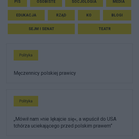
PIS
OSOBISTE
SOCJOLOGIA
MEDIA
EDUKACJA
RZĄD
KO
BLOGI
SEJM I SENAT
TEATR
Polityka
Męczennicy polskiej prawicy
Polityka
„Mówił nam »nie lękajcie się«, a wpuścił do USA
tchórza uciekającego przed polskim prawem”