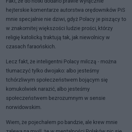
Fakt, że do notki dodano prawie wyłącznie
hejterskie komentarze autorstwa orędowników PiS
mnie specjalnie nie dziwi, gdyż Polacy je piszący to
w znakomitej większości ludzie prości, którzy
religię katolicką traktują tak, jak niewolnicy w
czasach faraońskich.
Lecz fakt, że inteligentni Polacy milczą - można
tłumaczyć tylko dwojako: albo jesteśmy
tchórzliwym społeczeństwem bojącym się
komukolwiek narazić, albo jesteśmy
społeczeństwem bezrozumnym w sensie
norwidowskim.
Wiem, że pojechałem po bandzie, ale krew mnie
zalewa na myśl, że w mentalności Polaków nic się