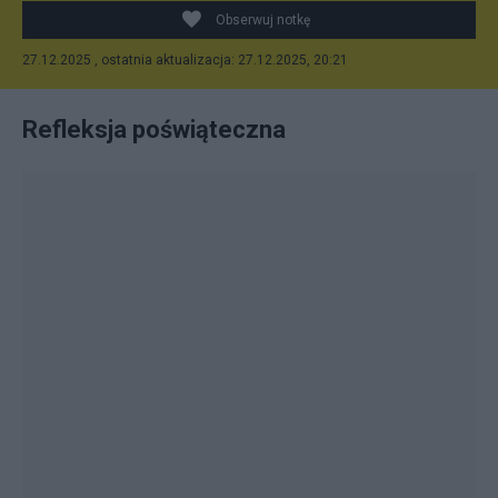
Obserwuj notkę
27.12.2025 , ostatnia aktualizacja: 27.12.2025, 20:21
Refleksja poświąteczna