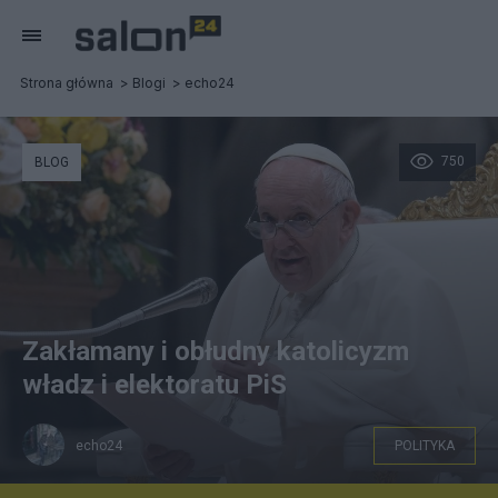
Strona główna
Blogi
echo24
750
BLOG
Zakłamany i obłudny katolicyzm
władz i elektoratu PiS
echo24
POLITYKA