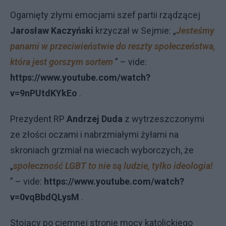
Ogarnięty złymi emocjami szef partii rządzącej
Jarosław Kaczyński
krzyczał w Sejmie: „
Jesteśmy
panami w przeciwieństwie do reszty społeczeństwa,
która jest gorszym sortem
” – vide:
https://www.youtube.com/watch?
v=9nPUtdKYkEo
.
Prezydent RP
Andrzej Duda
z wytrzeszczonymi
ze złości oczami i nabrzmiałymi żyłami na
skroniach grzmiał na wiecach wyborczych, że
„
społeczność LGBT to nie są ludzie, tylko ideologia!
” – vide:
https://www.youtube.com/watch?
v=0vqBbdQLysM
.
Stojący po ciemnej stronie mocy katolickiego