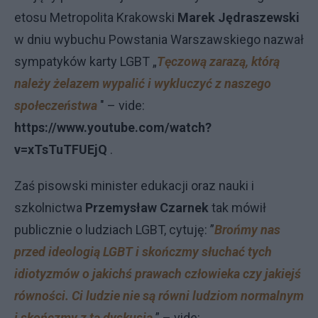
etosu Metropolita Krakowski
Marek Jędraszewski
w dniu wybuchu Powstania Warszawskiego nazwał
sympatyków karty LGBT „
Tęczową zarazą, którą
należy żelazem wypalić i wykluczyć z naszego
społeczeństwa
" – vide:
https://www.youtube.com/watch?
v=xTsTuTFUEjQ
.
Zaś pisowski minister edukacji oraz nauki i
szkolnictwa
Przemysław Czarnek
tak mówił
publicznie o ludziach LGBT, cytuję: ”
Brońmy nas
przed ideologią LGBT i skończmy słuchać tych
idiotyzmów o jakichś prawach człowieka czy jakiejś
równości. Ci ludzie nie są równi ludziom normalnym
i skończmy z tą dyskusją
” – vide: