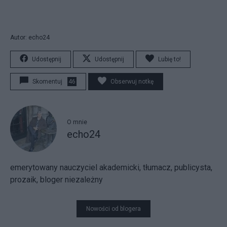
Autor: echo24
Udostępnij
Udostępnij
Lubię to!
Skomentuj
46
Obserwuj notkę
O mnie
echo24
emerytowany nauczyciel akademicki, tłumacz, publicysta,
prozaik, bloger niezależny
Nowości od blogera