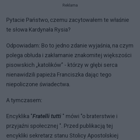
Reklama
Pytacie Państwo, czemu zacytowałem te właśnie
te słowa Kardynała Rysia?
Odpowiadam: Bo to jedno zdanie wyjaśnia, na czym
polega obłuda i zakłamanie znakomitej większości
pisowskich „katolików” - którzy w głębi serca
nienawidzili papieża Franciszka dając tego
niepoliczone świadectwa.
A tymczasem:
Encyklika "
Fratelli tutti
" mówi "o braterstwie i
przyjaźni społecznej ". Przed publikacją tej
encykliki sekretarz stanu Stolicy Apostolskiej