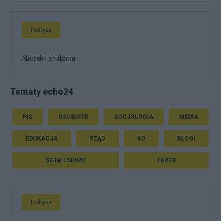
Polityka
Nietakt stulecia
Tematy echo24
PIS
OSOBISTE
SOCJOLOGIA
MEDIA
EDUKACJA
RZĄD
KO
BLOGI
SEJM I SENAT
TEATR
Polityka