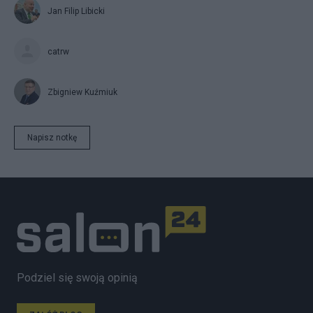
Jan Filip Libicki
catrw
Zbigniew Kuźmiuk
Napisz notkę
Podziel się swoją opinią