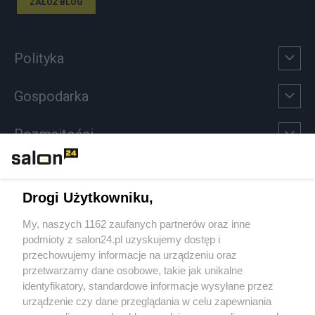
ZAŁÓŻ BLOG
Polityka
Gospodarka
Rozmaitości
Technologie
Drogi Użytkowniku,
Sport
My, naszych 1162 zaufanych partnerów oraz inne
podmioty z salon24.pl uzyskujemy dostęp i
Społeczeństwo
przechowujemy informacje na urządzeniu oraz
przetwarzamy dane osobowe, takie jak unikalne
Kultura
identyfikatory, standardowe informacje wysyłane przez
urządzenie czy dane przeglądania w celu zapewniania