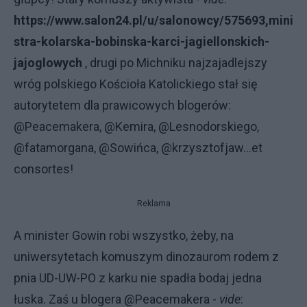
https://www.salon24.pl/u/salonowcy/575693,mini
stra-kolarska-bobinska-karci-jagiellonskich-
jajoglowych
, drugi po Michniku najzajadlejszy
wróg polskiego Kościoła Katolickiego stał się
autorytetem dla prawicowych blogerów:
@Peacemakera, @Kemira, @Lesnodorskiego,
@fatamorgana, @Sowińca, @krzysztofjaw...et
consortes!
Reklama
A minister Gowin robi wszystko, żeby, na
uniwersytetach komuszym dinozaurom rodem z
pnia UD-UW-PO z karku nie spadła bodaj jedna
łuska. Zaś u blogera @Peacemakera -
vide
: