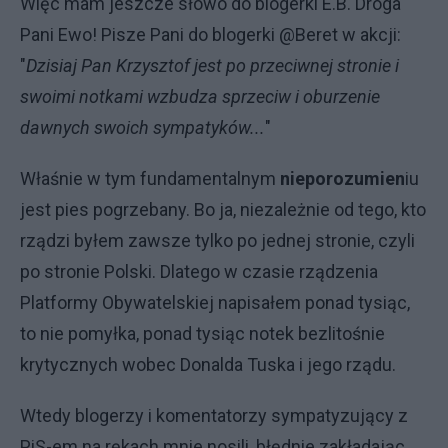
Więc mam jeszcze słowo do blogerki E.B. Droga
Pani Ewo! Pisze Pani do blogerki @Beret w akcji:
"
Dzisiaj Pan Krzysztof jest po przeciwnej stronie i
swoimi notkami wzbudza sprzeciw i oburzenie
dawnych swoich sympatyków...
"
Właśnie w tym fundamentalnym
nieporozumien
iu
jest pies pogrzebany. Bo ja, niezależnie od tego, kto
rządzi byłem zawsze tylko po jednej stronie, czyli
po stronie Polski. Dlatego w czasie rządzenia
Platformy Obywatelskiej napisałem ponad tysiąc,
to nie pomyłka, ponad tysiąc notek bezlitośnie
krytycznych wobec Donalda Tuska i jego rządu.
Wtedy blogerzy i komentatorzy sympatyzujący z
PiS-em na rękach mnie nosili, błędnie zakładając,