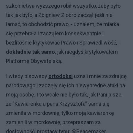
szkolnictwa wyższego robił wszystko, żeby było
tak jak było, a Zbigniew Ziobro zaczął jeśli nie
łamać, to obchodzić prawo, - uznałem, że miarka
się przebrała i zacząłem konsekwentnie i
bezlitośnie krytykować Prawo i Sprawiedliwość, -
dokładnie tak samo
, jak niegdyś krytykowałem
Platformę Obywatelską.
I wtedy pisowscy
ortodoksi
uznali mnie za zdrajcę
narodowego i zaczęły się ich niewybredne ataki na
moją osobę. I to wcale nie było tak, jak Pani pisze,
że "Kawiarenka u pana Krzysztofa" sama się
zmieniła w mordownię, tylko moją kawiarenkę
zamienili w mordownię, przepraszam za
dosłowność, prostacy typu: @Peacemaker,