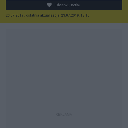
Obserwuj notkę
20.07.2019 , ostatnia aktualizacja: 23.07.2019, 18:10