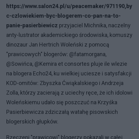
https://www.salon24.pl/u/peacemaker/971190,by
c-czlowiekiem-byc-blogerem-co-pan-na-to-
panie-pasierbiewicz
przyjaciel Michnika, naczelny
anty-lustrator akademickiego środowiska, komuszy
dinozaur Jan Hertrich Woleński z pomocą
"prawicowych" blogerów: @fatamorgana,
@Sowińca, @Kemira et consortes pluje ile wlezie
na blogera Echo24, ku wielkiej uciesze i satysfakcji
KOD-omitów: Zbyszka Ćwiąkalskiego i Andrzeja
Zolla, którzy zacierają z uciechy ręce, że ich idolowi
Woleńskiemu udało się poszczuć na Krzyśka
Pasierbiewicza zdziczałą watahę pisowskich
blogerskich głupków.
Rzeczeni "prawicowi" blogerzy pokazali w całej