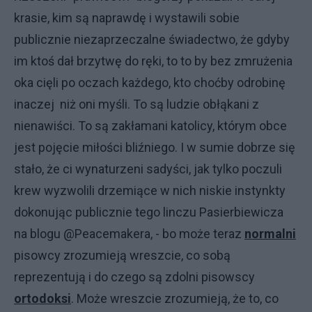
krasie, kim są naprawdę i wystawili sobie
publicznie niezaprzeczalne świadectwo, że gdyby
im ktoś dał brzytwę do ręki, to to by bez zmrużenia
oka cięli po oczach każdego, kto choćby odrobinę
inaczej niż oni myśli. To są ludzie obłąkani z
nienawiści. To są zakłamani katolicy, którym obce
jest pojęcie miłości bliźniego. I w sumie dobrze się
stało, że ci wynaturzeni sadyści, jak tylko poczuli
krew wyzwolili drzemiące w nich niskie instynkty
dokonując publicznie tego linczu Pasierbiewicza
na blogu @Peacemakera, - bo może teraz
normalni
pisowcy zrozumieją wreszcie, co sobą
reprezentują i do czego są zdolni pisowscy
ortodoksi
. Może wreszcie zrozumieją, że to, co