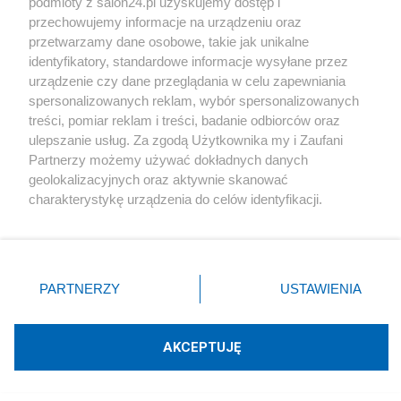
podmioty z salon24.pl uzyskujemy dostęp i
przechowujemy informacje na urządzeniu oraz
Polityka
przetwarzamy dane osobowe, takie jak unikalne
identyfikatory, standardowe informacje wysyłane przez
Gospodarka
urządzenie czy dane przeglądania w celu zapewniania
spersonalizowanych reklam, wybór spersonalizowanych
Rozmaitości
treści, pomiar reklam i treści, badanie odbiorców oraz
ulepszanie usług. Za zgodą Użytkownika my i Zaufani
Partnerzy możemy używać dokładnych danych
Technologie
geolokalizacyjnych oraz aktywnie skanować
charakterystykę urządzenia do celów identyfikacji.
Sport
Ponieważ cenimy Twoją prywatność, prosimy o zgodę na
korzystanie z tych technologii poprzez kliknięcie
„Akceptuję”. Zgoda jest dobrowolna i zawsze możesz ją
Społeczeństwo
zmienić/wycofać klikając przycisk ustawień prywatności
PARTNERZY
USTAWIENIA
znajdujący się w lewym dolnym rogu strony
. Niektóre
Kultura
rodzaje przetwarzania danych nie wymagają zgody
użytkownika, ale masz prawo sprzeciwić się takiemu
AKCEPTUJĘ
przetwarzaniu. Preferencje będą miały zastosowania tylko
na tej witrynie.