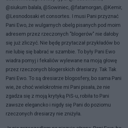
@siukum balala, @Sowiniec, @fatamorgan, @Kemir,
@Lesnodosaki et consortes. I musi Pani przyznać
Pani Ewo, że wulgarnych obelg pisanych pod moim
adresem przez rzeczonych "blogerów" nie dałoby
się już zliczyć. Nie będę przytaczał przykładów bo
nie lubię się babrać w szambie. To były Pani Ewo
wiadra pomyj i fekaliów wylewane na moją głowę
przez rzeczonych blogerskich dresiarzy. Tak Tak
Pani Ewo. To są dresiarze blogosfery, bo sama Pani
wie, że choć wielokrotnie mi Pani pisała, że nie
zgadza się z moją krytyką PiS-u, robiła to Pani
zawsze elegancko i nigdy się Pani do poziomu
rzeczonych dresiarzy nie zniżyła.