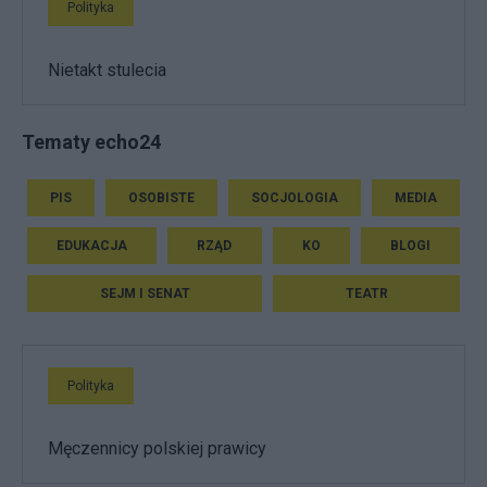
Polityka
Nietakt stulecia
Tematy echo24
PIS
OSOBISTE
SOCJOLOGIA
MEDIA
EDUKACJA
RZĄD
KO
BLOGI
SEJM I SENAT
TEATR
Polityka
Męczennicy polskiej prawicy