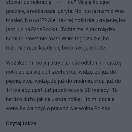
słowa i demokrację. --- I co? Mijają kolejne
godziny, a notka nadal ukryta. No i co ja mam o Was
myśleć. No co??? Ale i tak tej notki nie ukryjecie, bo
jest już na FaceBooku i Twitterze. A tak między
nami to nawet nie mam Wam tego za złe, bo
rozumiem, że każdy się boi o swoją robotę.
Wszakże mimo jej ukrycia, ilość odsłon niniejszej
notki zbliża się do trzech, stop, widzę, że już do
pięciu, stop, widzę, że już do siedmiu, stop, już do
14 tysięcy, ups! Już przekroczyła 20 tysięcy! To
bardzo dużo, jak na ukrytą notkę. I to mi dodaje
weny by walczyć o prawdziwie wolną Polskę.
Czytaj także
: