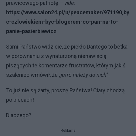
prawicowego patriotę –
vide
:
https://www.salon24.pl/u/peacemaker/971190,by
c-czlowiekiem-byc-blogerem-co-pan-na-to-
panie-pasierbiewicz
Sami Państwo widzicie, że piekło Dantego to betka
w porównaniu z wynaturzoną nienawiścią
piszących te komentarze frustratów, którym jakiś
szaleniec wmówił, że „
jutro należy do nich
”.
To już nie są żarty, proszę Państwa! Ciary chodzą
po plecach!
Dlaczego?
Reklama