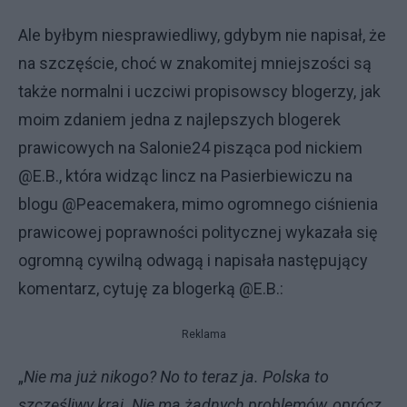
Ale byłbym niesprawiedliwy, gdybym nie napisał, że
na szczęście, choć w znakomitej mniejszości są
także normalni i uczciwi propisowscy blogerzy, jak
moim zdaniem jedna z najlepszych blogerek
prawicowych na Salonie24 pisząca pod nickiem
@E.B., która widząc lincz na Pasierbiewiczu na
blogu @Peacemakera, mimo ogromnego ciśnienia
prawicowej poprawności politycznej wykazała się
ogromną cywilną odwagą i napisała następujący
komentarz, cytuję za blogerką @E.B.:
Reklama
„
Nie ma już nikogo? No to teraz ja. Polska to
szczęśliwy kraj. Nie ma żadnych problemów, oprócz