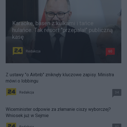
Karaoke, basen z kulkami i tańce
hulańce. Tak resort "przepalał" publiczną
kasę
Redakcja
60
Z ustawy "o Airbnb" zniknęły kluczowe zapisy. Ministra
mówi o lobbingu
Redakcja
34
Wiceminister odpowie za złamanie ciszy wyborczej?
Wniosek już w Sejmie
Redakcja
37