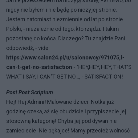
Ja nie przeszedłem na niczyją stronę, Pani Ewo, bo
nigdy nie byłem i nie będę po niczyjej stronie.
Jestem natomiast niezmiennie od lat po stronie
Polski, - niezależnie od tego, kto rządzi. I takim
pozostanę do końca. Dlaczego? Tu znajdzie Pani
odpowiedź, - vide:
https://www.salon24.pl/u/salonowcy/971075,i-
can-t-get-no-satisfaction
- "HEY,HEY, HEY, THAT'S
WHAT I SAY, I CAN'T GET NO..., - SATISFACTION!
Post Post Scriptum
Hej! Hej Admini! Malowane dzieci! Notka już
godzinę czeka, aż się obudzicie i przypiszecie jej
stosowną kategorię! Chyba jej pod dywan nie
zamieciecie! Nie pękajce! Mamy przecież wolność