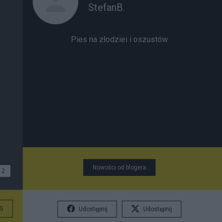
StefanB.
Pies na złodziei i oszustów
Nowości od blogera
2
G
Udostępnij
Udostępnij