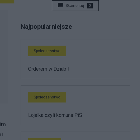
Skomentuj
2
Najpopularniejsze
Społeczeństwo
Orderem w Dziub !
Społeczeństwo
Lojalka czyli komuna PiS
kim
 i