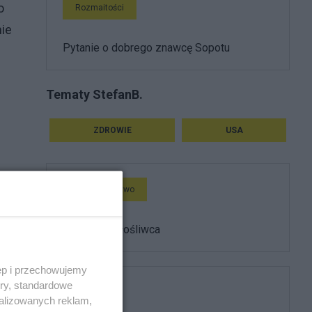
o
Rozmaitości
nie
Pytanie o dobrego znawcę Sopotu
Tematy StefanB.
ZDROWIE
USA
Społeczeństwo
Kurczenie złośliwca
ęp i przechowujemy
ory, standardowe
Polityka
alizowanych reklam,