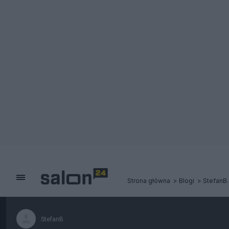
Strona główna
Blogi
StefanB.
StefanB.