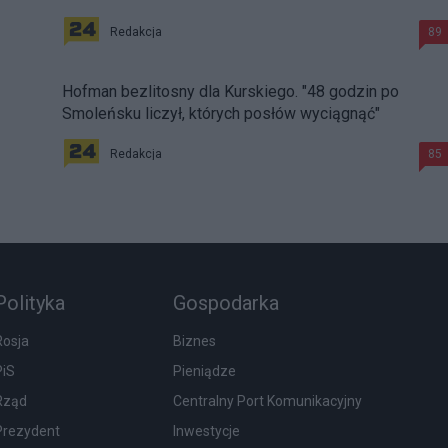
Redakcja
89
Hofman bezlitosny dla Kurskiego. "48 godzin po
Smoleńsku liczył, których posłów wyciągnąć"
Redakcja
85
Polityka
Gospodarka
Rosja
Biznes
PiS
Pieniądze
Rząd
Centralny Port Komunikacyjny
Prezydent
Inwestycje