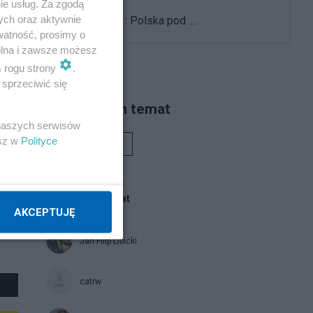
ie usług. Za zgodą
ych oraz aktywnie
J.Kaczyński : Polska pod ....
watność, prosimy o
wolna i zawsze możesz
m rogu strony
.
sprzeciwić się
Piszą na ten temat
 naszych serwisów
esz w
Polityce
Rafał Woś
Blogi na ten temat
AKCEPTUJĘ
Jan Filip Libicki
catrw