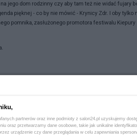
 na jego dom rodzinny czy aby tam też nie widać fujary b
enda pięknej - co by nie mówić - Krynicy Zdr. I oby tylko 
nego pomnika, zasłużonego promotora festiwalu Kiepury
a.
komentuj
2
Obserwuj notkę
niku,
Polityka
fanych partnerów oraz inne podmioty z salon24.pl uzyskujemy dost
PiS odkrywa karty. Demografia, mieszkania, ETS,
niu oraz przetwarzamy dane osobowe, takie jak unikalne identyfikat
deportacje Ukraińców i rozliczenia
przez urządzenie czy dane przeglądania w celu zapewniania sperson