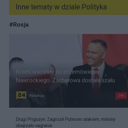
Inne tematy w dziale
Polityka
#
Rosja
Kreml wściekły po przemówieniu
Nawrockiego. Zacharowa dostała szału
Redakcja
396
Drugi Prigożyn. Zagroził Putinowi atakiem, miliony
obejrzało nagranie