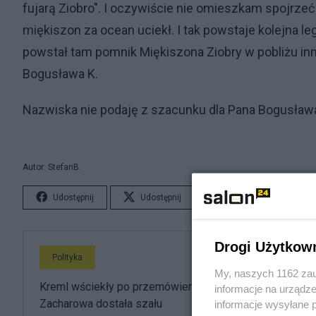
fujarą Ziobro". I oczywiście nie omieszkam spojrzeć
miękiszon za ocean uciekł. I tak powstaje kolejna leg
powstał tam pomnik Miękiszona Ziobry w pobliżu in
Bogusława K.
Nazwiska nie podaję z szacunku dla Pana Bogusław
Autor: StefanB.
Udostępnij
Udostępnij
Lubię to!
S
Drogi Użytkow
Polityka
My, naszych 1162 zau
Kreml wściekły po przemówieniu Nawrockiego.
informacje na urządze
Zacharowa dostała szału
informacje wysyłane 