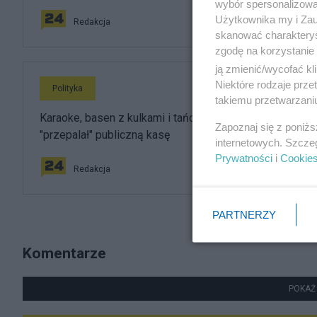
wybór spersonalizowan
Użytkownika my i Zau
Redakcja
skanować charakterys
zgodę na korzystanie 
ją zmienić/wycofać kl
Niektóre rodzaje prz
Polityka
takiemu przetwarzaniu
Karaoke, basen z kulkami i tańce hulańce. Tak resort
Zapoznaj się z poniż
"przepalał" publiczną kasę
internetowych. Szcze
Prywatności
i
Cookie
Redakcja
PARTNERZY
Komentarze
POKAŻ