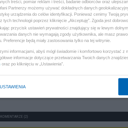
ych treści, pomiar reklam i treści, badanie odbiorców oraz ulepszan
fani Partnerzy możemy używać dokładnych danych geolokalizacyjn
Redakcja
tykę urządzenia do celów identyfikacji. Ponieważ cenimy Twoją pry
z tych technologii poprzez kliknięcie „Akceptuję”. Zgoda jest dobro
ikając przycisk ustawień prywatności znajdujący się w lewym dolny
etwarzania danych nie wymagają zgody użytkownika, ale masz prawo 
Polityka
. Preferencje będą miały zastosowania tylko na tej witrynie.
Rok z Nawrockim. Głośne weta, sojusz z USA i powrót
szymi informacjami, abyś mógł świadomie i komfortowo korzystać z
do Trójmorza
gółowe informacje dotyczące przetwarzania Twoich danych znajdzi
s
oraz po kliknięciu w „Ustawienia”.
Redakcja
USTAWIENIA
 KOMENTARZE (2)