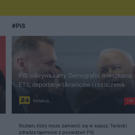
#
PiS
PiS odkrywa karty. Demografia, mieszkania,
ETS, deportacje Ukraińców i rozliczenia
Redakcja
198
Rozłam, który może zamienić się w sojusz. Terlecki
zdradza tajemnice z posiedzeń PiS