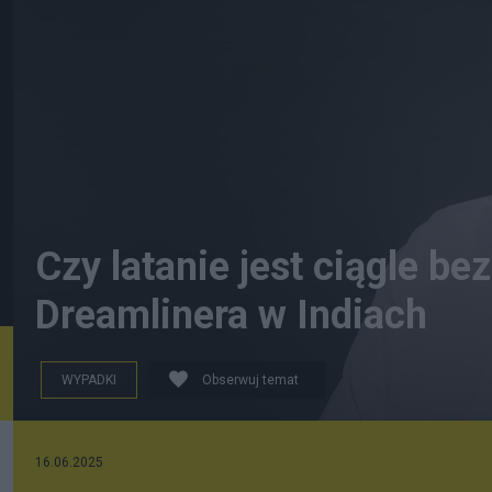
Czy latanie jest ciągle be
Dreamlinera w Indiach
WYPADKI
Obserwuj temat
16.06.2025