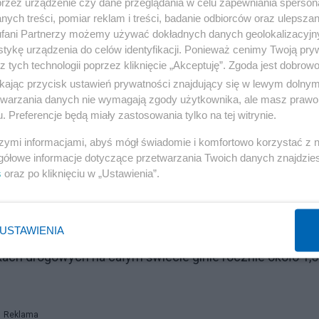
przez urządzenie czy dane przeglądania w celu zapewniania sperson
ych treści, pomiar reklam i treści, badanie odbiorców oraz ulepszan
fani Partnerzy możemy używać dokładnych danych geolokalizacyjn
tykę urządzenia do celów identyfikacji. Ponieważ cenimy Twoją pry
z tych technologii poprzez kliknięcie „Akceptuję”. Zgoda jest dobro
ikając przycisk ustawień prywatności znajdujący się w lewym dolny
etwarzania danych nie wymagają zgody użytkownika, ale masz prawo 
. Preferencje będą miały zastosowania tylko na tej witrynie.
szymi informacjami, abyś mógł świadomie i komfortowo korzystać z
gółowe informacje dotyczące przetwarzania Twoich danych znajdzi
s
oraz po kliknięciu w „Ustawienia”.
USTAWIENIA
cie traci kilka tysięcy osób – a często ta liczba nie
ach drogowych na całym świecie ginie rocznie około 1,5
Reklama