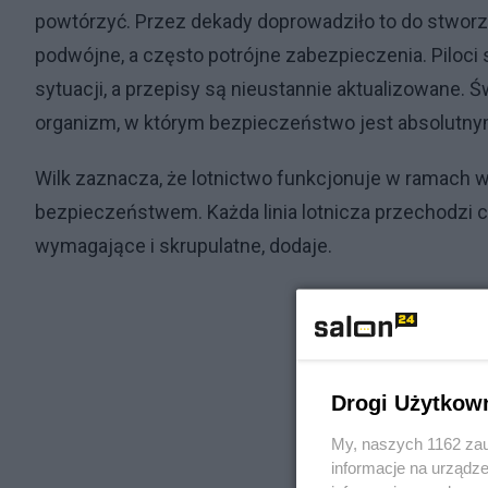
powtórzyć. Przez dekady doprowadziło to do stwor
podwójne, a często potrójne zabezpieczenia. Piloci
sytuacji, a przepisy są nieustannie aktualizowane. Św
organizm, w którym bezpieczeństwo jest absolutnym
Wilk zaznacza, że lotnictwo funkcjonuje w ramach
bezpieczeństwem. Każda linia lotnicza przechodzi 
wymagające i skrupulatne, dodaje.
Drogi Użytkow
My, naszych 1162 zau
informacje na urządze