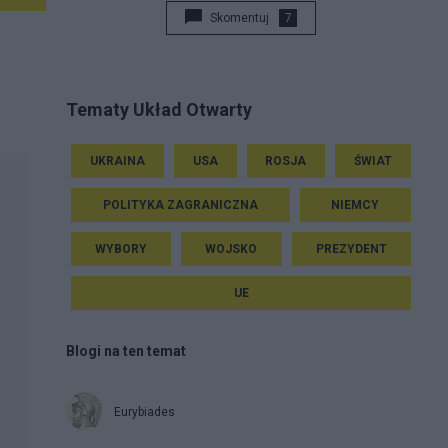
Skomentuj
7
Tematy Układ Otwarty
UKRAINA
USA
ROSJA
ŚWIAT
POLITYKA ZAGRANICZNA
NIEMCY
WYBORY
WOJSKO
PREZYDENT
UE
Blogi na ten temat
Eurybiades