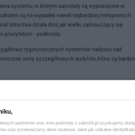
zenia systemu, w którym samoloty są wyposażone w
 szkoleni są na wypadek nawet najbardziej nietypowych
iat lotnictwa działa dziś jak wielki, samouczący się
 priorytetem - podkreśla.
 wyjątkowo rygorystycznych systemów nadzoru nad
corocznie serię szczegółowych audytów, które są bardzo
niku,
fanych partnerów oraz inne podmioty z salon24.pl uzyskujemy dost
niu oraz przetwarzamy dane osobowe, takie jak unikalne identyfikat