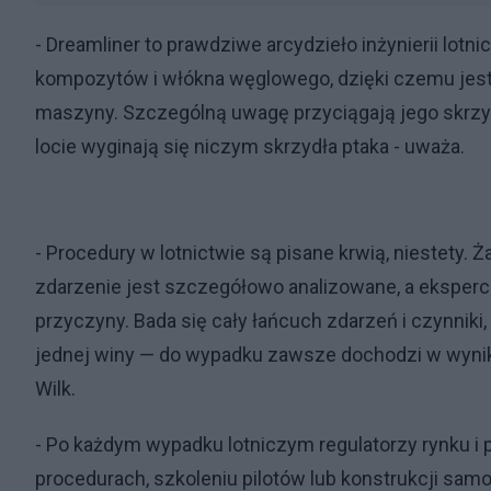
- Dreamliner to prawdziwe arcydzieło inżynierii lo
kompozytów i włókna węglowego, dzięki czemu jest j
maszyny. Szczególną uwagę przyciągają jego skrzyd
locie wyginają się niczym skrzydła ptaka - uważa.
- Procedury w lotnictwie są pisane krwią, niestety.
zdarzenie jest szczegółowo analizowane, a eksperci 
przyczyny. Bada się cały łańcuch zdarzeń i czynniki,
jednej winy — do wypadku zawsze dochodzi w wyniku
Wilk.
- Po każdym wypadku lotniczym regulatorzy rynku i 
procedurach, szkoleniu pilotów lub konstrukcji samo