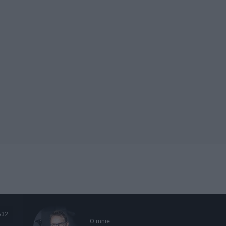
532
O mnie