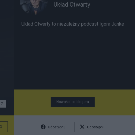
Układ Otwarty
Układ Otwarty to niezależny podcast Igora Janke
Nowości od blogera
7
G
Udostępnij
Udostępnij