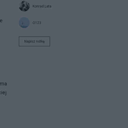
Konrad Lata
ne
O123
Napisz notkę
e ma
iej