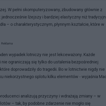
tniczej. W pełni skomputeryzowany, zbudowany głównie z
ednocześnie lżejszy i bardziej elastyczny niż tradycyj
ła – o charakterystycznym, płynnym kształcie, które w
Reklama
 Żaden wypadek lotniczy nie jest lekceważony. Każde
nie ograniczają się tylko do ustalenia bezpośredniej
 które doprowadziły do tragedii. Bo w lotnictwie nigdy ni
 niekorzystnego splotu kilku elementów - wyjaśnia Mac
producenci analizują przyczyny i wdrażają zmiany – w
lotów – tak, by podobne zdarzenie nie mogło się