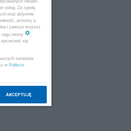
alizowanych reklam,
ie usług. Za zgodą
ych oraz aktywnie
watność, prosimy o
wolna i zawsze możesz
m rogu strony
.
sprzeciwić się
 naszych serwisów
esz w
Polityce
AKCEPTUJĘ