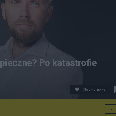
zpieczne? Po katastrofie
Obserwuj notkę
BLO