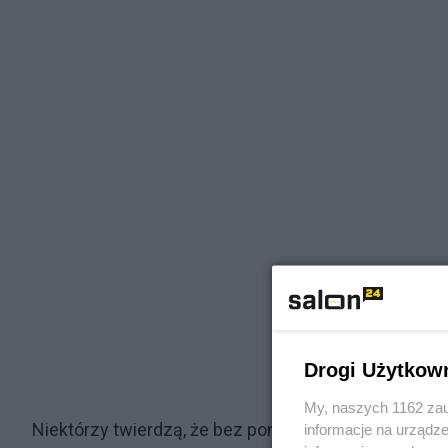
Drogi Użytkow
My, naszych 1162 zau
Niektórzy twierdzą, że bez pomocy diabelskiej tak b
informacje na urządze