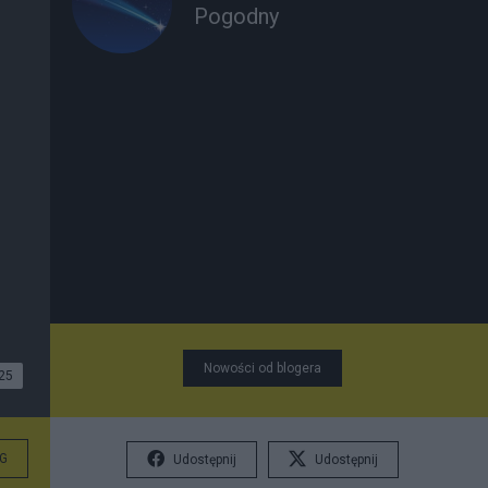
Pogodny
Nowości od blogera
25
G
Udostępnij
Udostępnij