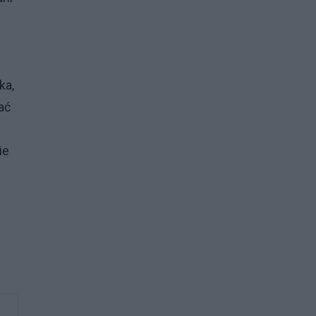
ka,
ać
ie