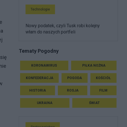
Technologie
e
Nowy podatek, czyli Tusk robi kolejny
na
włam do naszych portfeli
ej
Tematy Pogodny
się
nie
KORONAWIRUS
PIŁKA NOŻNA
KONFEDERACJA
POGODA
KOŚCIÓŁ
 w
HISTORIA
ROSJA
FILM
UKRAINA
ŚWIAT
Społeczeństwo