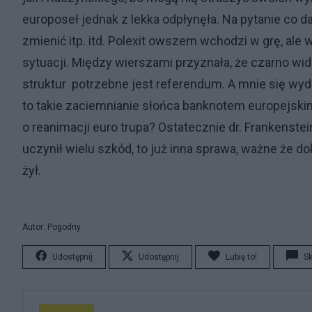
europoseł jednak z lekka odpłynęła. Na pytanie co da
zmienić itp. itd. Polexit owszem wchodzi w grę, ale
sytuacji. Między wierszami przyznała, że czarno wid
struktur potrzebne jest referendum. A mnie się wydaj
to takie zaciemnianie słońca banknotem europejski
o reanimacji euro trupa? Ostatecznie dr. Frankenstei
uczynił wielu szkód, to już inna sprawa, ważne że do
żył.
Autor: Pogodny
Udostępnij
Udostępnij
Lubię to!
S