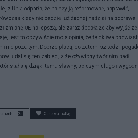
lej z Unią odparła, że należy ją reformować, naprawić,
 wówczas kiedy nie będzie już żadnej nadziei na poprawę
zi zmianę UE na lepszą, ale zaraz dodała że aby wyjść ze
e, jest to oczywiście moja opinia, że te ckliwa opowiast
m i nic poza tym. Dobrze płacą, co zatem szkodzi pogad
nowi udał się ten zabieg, a że ożywiony twór nim padł
któr stał się dzięki temu sławny, po czym długo i wygodn
komentuj
25
Obserwuj notkę