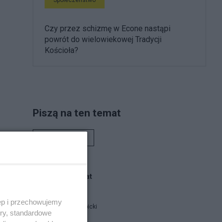
Czy przez schizmę w Econe nastąpi
powrót do wielowiekowej Tradycji
Kościoła?
Piszą na ten temat
Rafał Woś
Blogi na ten temat
ęp i przechowujemy
Jan Filip Libicki
ory, standardowe