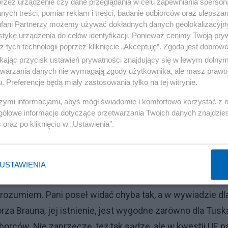
przez urządzenie czy dane przeglądania w celu zapewniania sperson
twierdzi się podobnie co onegdaj, że Niemcy nie mają arm
ych treści, pomiar reklam i treści, badanie odbiorców oraz ulepszan
z Afryki. Wtedy też mieli - inną wprawdzie nację, i o dziw
fani Partnerzy możemy używać dokładnych danych geolokalizacyjn
tykę urządzenia do celów identyfikacji. Ponieważ cenimy Twoją pry
 przerzucając go nam kolbami przez granicę...
z tych technologii poprzez kliknięcie „Akceptuję”. Zgoda jest dobro
ikając przycisk ustawień prywatności znajdujący się w lewym dolny
zą wyprzedzić. Jedno co jest stuprocentowo pewne to fakt,
etwarzania danych nie wymagają zgody użytkownika, ale masz prawo 
 ziem na zachodzie Polski uważając je za własne. Zapew
. Preferencje będą miały zastosowania tylko na tej witrynie.
le tego nie mówią wprost, tymczasem AfD nie szczypie si
szymi informacjami, abyś mógł świadomie i komfortowo korzystać z
ypiania swoich przeciwników. Polaku nie spij więc i myśl 
gółowe informacje dotyczące przetwarzania Twoich danych znajdzi
s
oraz po kliknięciu w „Ustawienia”.
ią do życia wiecznego.
 poseł Konfederacji Mentzena, której w Konfederacji nie
USTAWIENIA
e rozumiem. Pani poseł widać chyba tak, a w wywiadzie dl
rza Brauna, jej istnienie, jest wygodne zarówno dla Tusk
orców. Nie zaprzeczę, też tak sądzę, ale w kwestii UE p