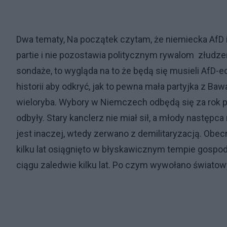
Dwa tematy, Na początek czytam, że niemiecka AfD 
partie i nie pozostawia politycznym rywalom złudzeń
sondaże, to wygląda na to że będą się musieli AfD-
historii aby odkryć, jak to pewna mała partyjka z 
wieloryba. Wybory w Niemczech odbędą się za rok 
odbyły. Stary kanclerz nie miał sił, a młody następc
jest inaczej, wtedy zerwano z demilitaryzacją. Obe
kilku lat osiągnięto w błyskawicznym tempie gospod
ciągu zaledwie kilku lat. Po czym wywołano światowy