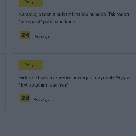
Polityka
Karaoke, basen z kulkami i tańce hulańce. Tak resort
"przepalał" publiczną kasę
Redakcja
Polityka
Fidesz zbojkotuje wybór nowego prezydenta Węgier.
"Był ostatnim legalnym"
Redakcja