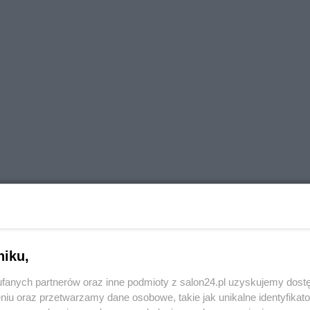
niku,
fanych partnerów oraz inne podmioty z salon24.pl uzyskujemy dost
y się nie stało, ale dokonano jednak owego szatańskiego
niu oraz przetwarzamy dane osobowe, takie jak unikalne identyfikat