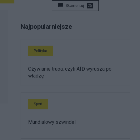
Skomentuj
25
Najpopularniejsze
Polityka
Ożywianie truoa, czyli AfD wyrusza po
władzę
Sport
Mundialowy szwindel