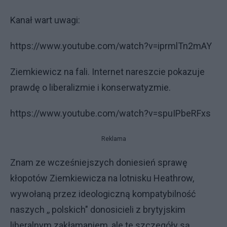
Kanał wart uwagi:
https://www.youtube.com/watch?v=iprmlTn2mAY
Ziemkiewicz na fali. Internet nareszcie pokazuje
prawdę o liberalizmie i konserwatyzmie.
https://www.youtube.com/watch?v=spuIPbeRFxs
Reklama
Znam ze wcześniejszych doniesień sprawę
kłopotów Ziemkiewicza na lotnisku Heathrow,
wywołaną przez ideologiczną kompatybilność
naszych ,, polskich" donosicieli z brytyjskim
liberalnym zakłamaniem, ale te szczegóły są