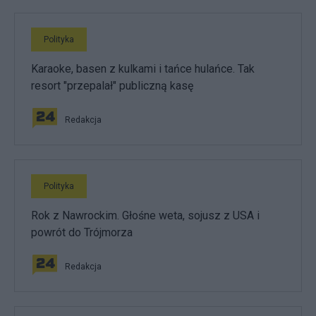
Polityka
Karaoke, basen z kulkami i tańce hulańce. Tak
resort "przepalał" publiczną kasę
Redakcja
Polityka
Rok z Nawrockim. Głośne weta, sojusz z USA i
powrót do Trójmorza
Redakcja