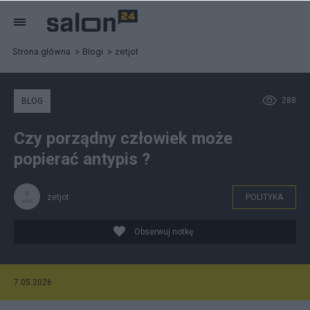
Strona główna
Blogi
zetjot
288
BLOG
Czy porządny człowiek może
popierać antypis ?
zetjot
POLITYKA
Obserwuj notkę
7.05.2026