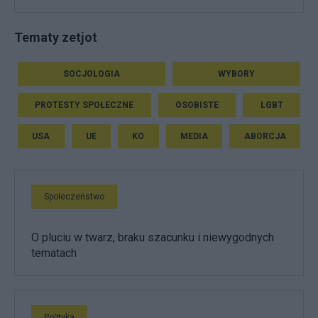
Tematy zetjot
SOCJOLOGIA
WYBORY
PROTESTY SPOŁECZNE
OSOBISTE
LGBT
USA
UE
KO
MEDIA
ABORCJA
Społeczeństwo
O pluciu w twarz, braku szacunku i niewygodnych
tematach
Polityka