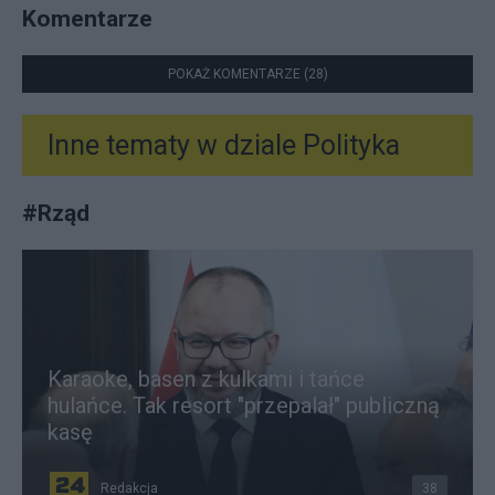
Komentarze
POKAŻ KOMENTARZE (28)
Inne tematy w dziale
Polityka
#
Rząd
Karaoke, basen z kulkami i tańce
hulańce. Tak resort "przepalał" publiczną
kasę
Redakcja
38