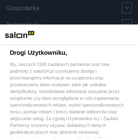
Gospodarka
Rozmaitości
Technologie
Drogi Użytkowniku,
Sport
My, naszych 1160 zaufanych partnerów oraz inne
podmioty z salon24.pl uzyskujemy dostęp i
Społeczeństwo
przechowujemy informacje na urządzeniu oraz
przetwarzamy dane osobowe, takie jak unikalne
Kultura
identyfikatory, standardowe informacje wysyłane przez
urządzenie czy dane przeglądania w celu zapewniania
spersonalizowanych reklam, wybór spersonalizowanych
treści, pomiar reklam i treści, badanie odbiorców oraz
ulepszanie usług. Za zgodą Użytkownika my i Zaufani
X
Facebook
Instagram
Youtube
Partnerzy możemy używać dokładnych danych
geolokalizacyjnych oraz aktywnie skanować