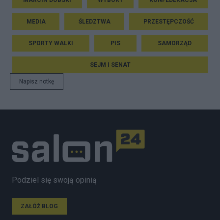
MEDIA
ŚLEDZTWA
PRZESTĘPCZOŚĆ
SPORTY WALKI
PIS
SAMORZĄD
SEJM I SENAT
Napisz notkę
Podziel się swoją opinią
ZAŁÓŻ BLOG