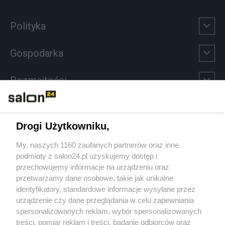
Polityka
Gospodarka
Rozmaitości
Technologie
Drogi Użytkowniku,
Sport
My, naszych 1160 zaufanych partnerów oraz inne
podmioty z salon24.pl uzyskujemy dostęp i
Społeczeństwo
przechowujemy informacje na urządzeniu oraz
przetwarzamy dane osobowe, takie jak unikalne
Kultura
identyfikatory, standardowe informacje wysyłane przez
urządzenie czy dane przeglądania w celu zapewniania
spersonalizowanych reklam, wybór spersonalizowanych
treści, pomiar reklam i treści, badanie odbiorców oraz