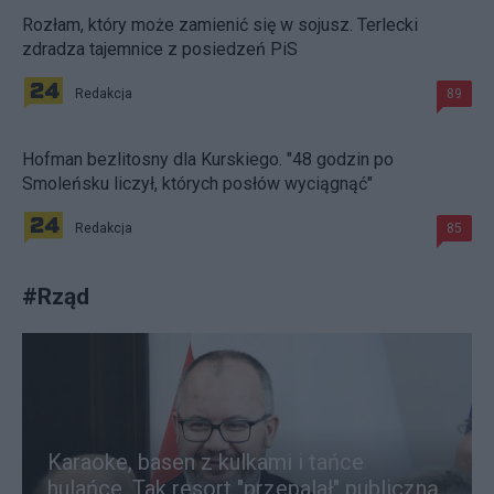
Rozłam, który może zamienić się w sojusz. Terlecki
zdradza tajemnice z posiedzeń PiS
Redakcja
89
Hofman bezlitosny dla Kurskiego. "48 godzin po
Smoleńsku liczył, których posłów wyciągnąć"
Redakcja
85
#
Rząd
Karaoke, basen z kulkami i tańce
hulańce. Tak resort "przepalał" publiczną