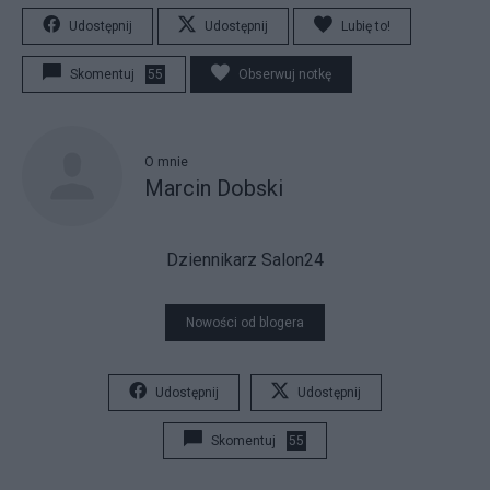
Udostępnij
Udostępnij
Lubię to!
Skomentuj
55
Obserwuj notkę
O mnie
Marcin Dobski
Dziennikarz Salon24
Nowości od blogera
Udostępnij
Udostępnij
Skomentuj
55