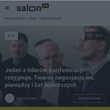
Strona główna
Blogi
Marcin Dobski
18318
BLOG
Jeden z liderów Konfederacji
rezygnuje. Twarde negocjacje ws.
pieniędzy i list wyborczych
Marcin Dobski
MARCIN DOBSKI
Janusz Korwin-Mikke (C). Fot. PAP/Tomasz Gzell