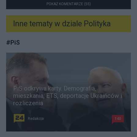
POKAŻ KOMENTARZE (55)
Inne tematy w dziale
Polityka
#
PiS
PiS odkrywa karty. Demografia,
mieszkania, ETS, deportacje Ukraińców i
rozliczenia
Redakcja
140