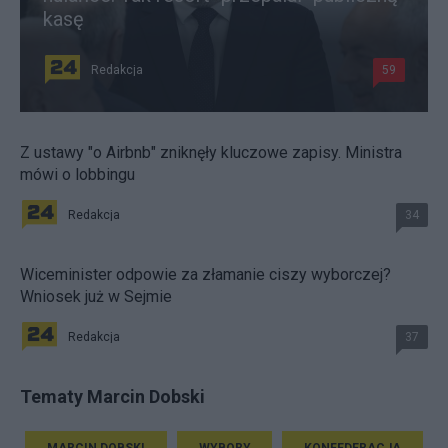
kasę
Redakcja
59
Z ustawy "o Airbnb" zniknęły kluczowe zapisy. Ministra
mówi o lobbingu
Redakcja
34
Wiceminister odpowie za złamanie ciszy wyborczej?
Wniosek już w Sejmie
Redakcja
37
Tematy Marcin Dobski
MARCIN DOBSKI
WYBORY
KONFEDERACJA