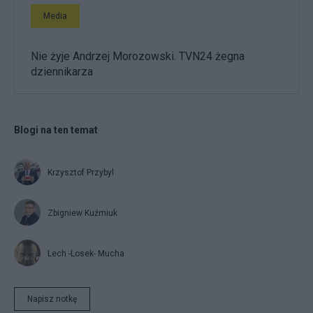
Media
Nie żyje Andrzej Morozowski. TVN24 żegna
dziennikarza
Blogi na ten temat
Krzysztof Przybyl
Zbigniew Kuźmiuk
Lech -Losek- Mucha
Napisz notkę