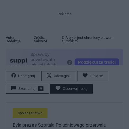
Reklama
Autor:
Źródło:
© Artykuł jest chroniony prawem
Redakcja
Salon24
autorskim.
Udostępnij
Udostępnij
Lubię to!
Skomentuj
9
Obserwuj notkę
Społeczeństwo
Była prezes Szpitala Południowego przerwała