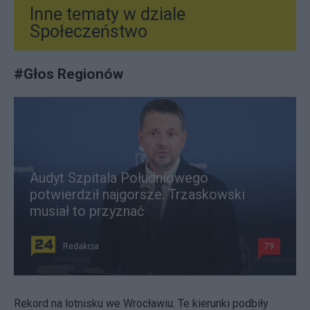
Inne tematy w dziale
Społeczeństwo
#
Głos Regionów
Audyt Szpitala Południowego
potwierdził najgorsze. Trzaskowski
musiał to przyznać
Redakcja
79
Rekord na lotnisku we Wrocławiu. Te kierunki podbiły