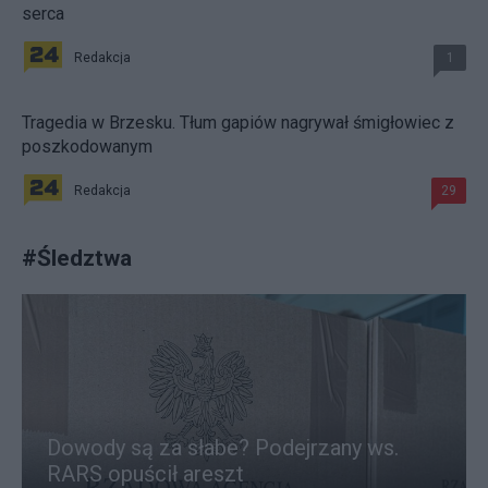
serca
Redakcja
1
Tragedia w Brzesku. Tłum gapiów nagrywał śmigłowiec z
poszkodowanym
Redakcja
29
#
Śledztwa
Dowody są za słabe? Podejrzany ws.
RARS opuścił areszt