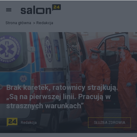
Strona główna
Redakcja
Brak karetek, ratownicy strajkują.
„Są na pierwszej linii. Pracują w
strasznych warunkach”
Redakcja
SŁUŻBA ZDROWIA
Trwa protest ratowników medycznych. Fot. PAP