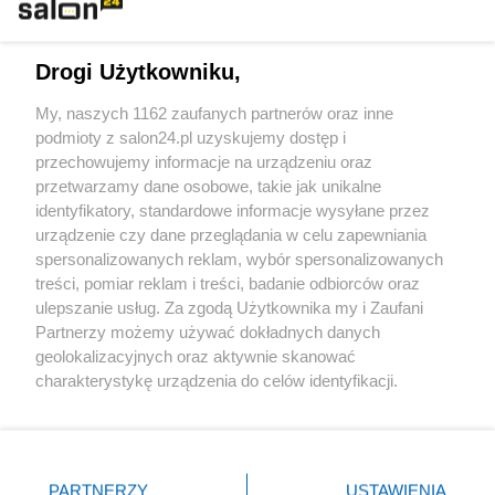
Technologie
Drogi Użytkowniku,
Sport
My, naszych 1162 zaufanych partnerów oraz inne
podmioty z salon24.pl uzyskujemy dostęp i
Społeczeństwo
przechowujemy informacje na urządzeniu oraz
przetwarzamy dane osobowe, takie jak unikalne
Kultura
identyfikatory, standardowe informacje wysyłane przez
urządzenie czy dane przeglądania w celu zapewniania
spersonalizowanych reklam, wybór spersonalizowanych
treści, pomiar reklam i treści, badanie odbiorców oraz
ulepszanie usług. Za zgodą Użytkownika my i Zaufani
X
Facebook
Instagram
Youtube
Partnerzy możemy używać dokładnych danych
geolokalizacyjnych oraz aktywnie skanować
charakterystykę urządzenia do celów identyfikacji.
Web Content Media sp. z o. o. © 2022
Ponieważ cenimy Twoją prywatność, prosimy o zgodę na
korzystanie z tych technologii poprzez kliknięcie
„Akceptuję”. Zgoda jest dobrowolna i zawsze możesz ją
Pomoc
O nas
Praca
Reklama
Kontakt
zmienić/wycofać klikając przycisk ustawień prywatności
PARTNERZY
USTAWIENIA