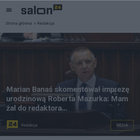
Strona główna
Redakcja
Marian Banaś skomentował imprezę
urodzinową Roberta Mazurka: Mam
żal do redaktora...
Redakcja
MEDIA
Marian Banaś przedstawiał raport przed niewielką liczbą