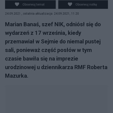
posłów, fot. nik.gov.pl
Obserwuj temat
Obserwuj notkę
24.09.2021 , ostatnia aktualizacja: 24.09.2021, 11:20
Marian Banaś, szef NIK, odniósł się do
wydarzeń z 17 września, kiedy
przemawiał w Sejmie do niemal pustej
sali, ponieważ część posłów w tym
czasie bawiła się na imprezie
urodzinowej u dziennikarza RMF Roberta
Mazurka.