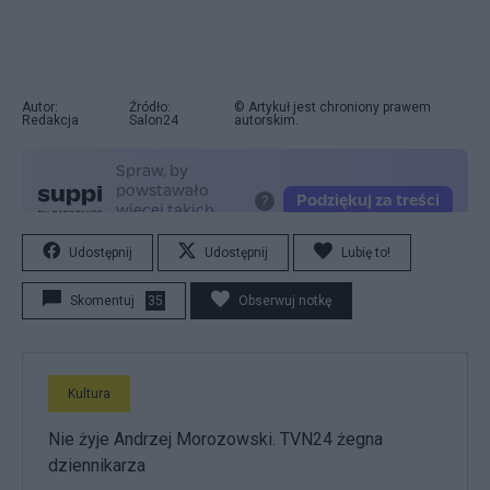
Autor:
Źródło:
© Artykuł jest chroniony prawem
Redakcja
Salon24
autorskim.
Udostępnij
Udostępnij
Lubię to!
Skomentuj
35
Obserwuj notkę
Kultura
Nie żyje Andrzej Morozowski. TVN24 żegna
dziennikarza