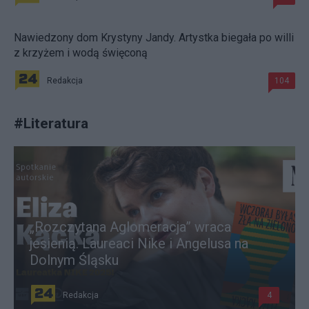
Nawiedzony dom Krystyny Jandy. Artystka biegała po willi
z krzyżem i wodą święconą
Redakcja
104
#
Literatura
„Rozczytana Aglomeracja” wraca
jesienią. Laureaci Nike i Angelusa na
Dolnym Śląsku
Redakcja
4