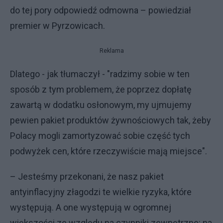
do tej pory odpowiedź odmowna – powiedział
premier w Pyrzowicach.
Reklama
Dlatego - jak tłumaczył - "radzimy sobie w ten
sposób z tym problemem, że poprzez dopłatę
zawartą w dodatku osłonowym, my ujmujemy
pewien pakiet produktów żywnościowych tak, żeby
Polacy mogli zamortyzować sobie część tych
podwyżek cen, które rzeczywiście mają miejsce".
– Jesteśmy przekonani, że nasz pakiet
antyinflacyjny złagodzi te wielkie ryzyka, które
występują. A one występują w ogromnej
większości ze względu na czynniki zewnętrzne: na