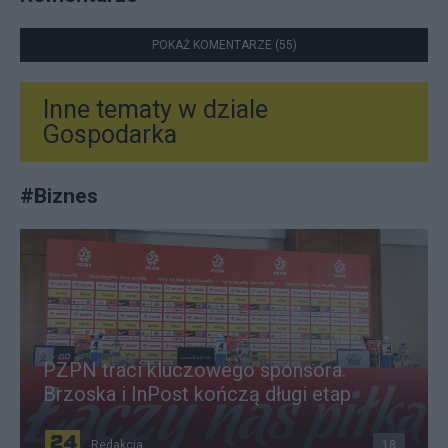
POKAŻ KOMENTARZE (55)
Inne tematy w dziale
Gospodarka
#
Biznes
PZPN traci kluczowego sponsora.
Brzoska i InPost kończą długi etap
Redakcja
18