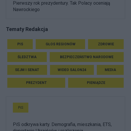
Pierwszy rok prezydentury. Tak Polacy oceniają
Nawrockiego
Tematy Redakcja
PIS
GŁOS REGIONÓW
ZDROWIE
ŚLEDZTWA
BEZPIECZEŃSTWO NARODOWE
SEJM I SENAT
WIDEO SALON24
MEDIA
PREZYDENT
PIENIĄDZE
PiS
PiS odkrywa karty. Demografia, mieszkania, ETS,
deportacje Ukraińców i rozliczenia