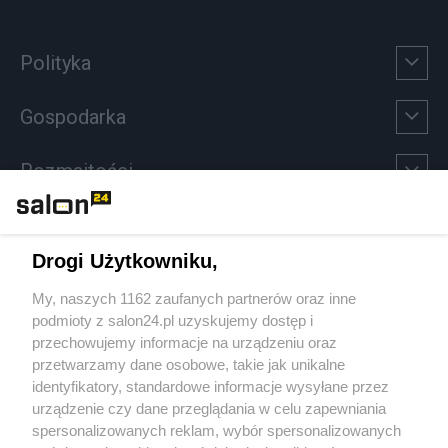
Polityka
Gospodarka
Rozmaitości
Technologie
Drogi Użytkowniku,
Sport
My, naszych 1162 zaufanych partnerów oraz inne
podmioty z salon24.pl uzyskujemy dostęp i
Społeczeństwo
przechowujemy informacje na urządzeniu oraz
przetwarzamy dane osobowe, takie jak unikalne
Kultura
identyfikatory, standardowe informacje wysyłane przez
urządzenie czy dane przeglądania w celu zapewniania
spersonalizowanych reklam, wybór spersonalizowanych