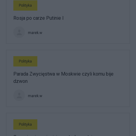
Polityka
Rosja po carze Putinie I
marek.w
Polityka
Parada Zwycięstwa w Moskwie czyli komu bije
dzwon
marek.w
Polityka