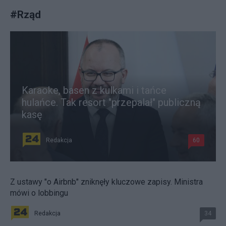
#
Rząd
Karaoke, basen z kulkami i tańce
hulańce. Tak resort "przepalał" publiczną
kasę
Redakcja
60
Z ustawy "o Airbnb" zniknęły kluczowe zapisy. Ministra
mówi o lobbingu
Redakcja
34