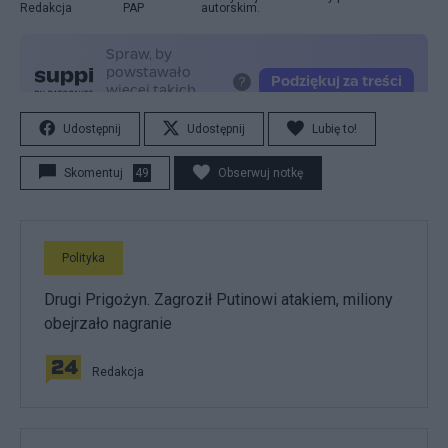
Redakcja
PAP
autorskim.
Udostępnij
Udostępnij
Lubię to!
Skomentuj
49
Obserwuj notkę
Polityka
Drugi Prigożyn. Zagroził Putinowi atakiem, miliony
obejrzało nagranie
Redakcja