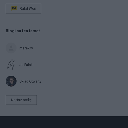
Rafał Woś
Blogi na ten temat
marek.w
Ja Falski
Układ Otwarty
Napisz notkę