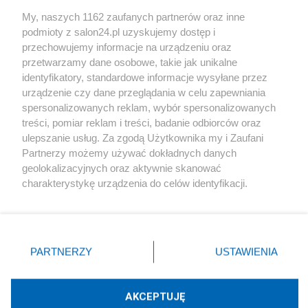
Sport
My, naszych 1162 zaufanych partnerów oraz inne
podmioty z salon24.pl uzyskujemy dostęp i
Społeczeństwo
przechowujemy informacje na urządzeniu oraz
przetwarzamy dane osobowe, takie jak unikalne
Kultura
identyfikatory, standardowe informacje wysyłane przez
urządzenie czy dane przeglądania w celu zapewniania
spersonalizowanych reklam, wybór spersonalizowanych
treści, pomiar reklam i treści, badanie odbiorców oraz
ulepszanie usług. Za zgodą Użytkownika my i Zaufani
X
Facebook
Instagram
Youtube
Partnerzy możemy używać dokładnych danych
geolokalizacyjnych oraz aktywnie skanować
charakterystykę urządzenia do celów identyfikacji.
Web Content Media sp. z o. o. © 2022
Ponieważ cenimy Twoją prywatność, prosimy o zgodę na
korzystanie z tych technologii poprzez kliknięcie
„Akceptuję”. Zgoda jest dobrowolna i zawsze możesz ją
Pomoc
O nas
Praca
Reklama
Kontakt
zmienić/wycofać klikając przycisk ustawień prywatności
PARTNERZY
USTAWIENIA
znajdujący się w lewym dolnym rogu strony
. Niektóre
rodzaje przetwarzania danych nie wymagają zgody
użytkownika, ale masz prawo sprzeciwić się takiemu
AKCEPTUJĘ
przetwarzaniu. Preferencje będą miały zastosowania tylko