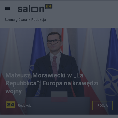
Strona główna
Redakcja
Mateusz Morawiecki w „La
Repubblica”: Europa na krawędzi
wojny
Redakcja
ROSJA
Premier Mateusz Morawiecki. Fot. PAP/Leszek