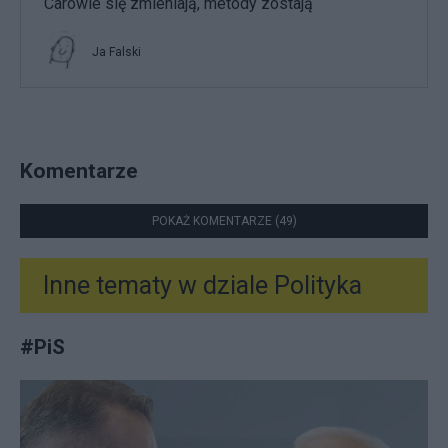
Carowie się zmieniają, metody zostają
Ja Falski
Komentarze
POKAŻ KOMENTARZE (49)
Inne tematy w dziale
Polityka
#
PiS