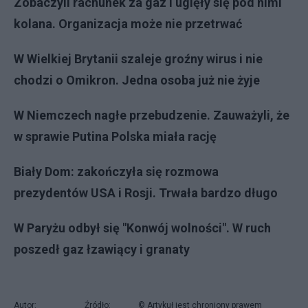
Zobaczyli rachunek za gaz i ugięły się pod nimi
kolana. Organizacja może nie przetrwać
W Wielkiej Brytanii szaleje groźny wirus i nie
chodzi o Omikron. Jedna osoba już nie żyje
W Niemczech nagłe przebudzenie. Zauważyli, że
w sprawie Putina Polska miała rację
B
iały Dom: zakończyła się rozmowa
prezydentów USA i Rosji. Trwała bardzo długo
W Paryżu odbył się "Konwój wolności". W ruch
poszedł gaz łzawiący i granaty
Autor:
Źródło:
© Artykuł jest chroniony prawem