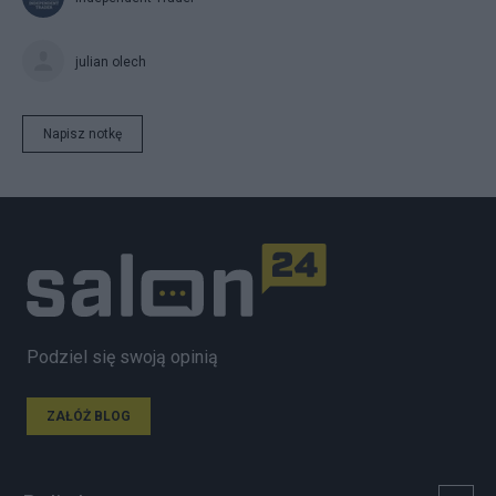
julian olech
Napisz notkę
Podziel się swoją opinią
ZAŁÓŻ BLOG