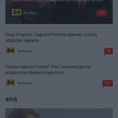
Redakcja
392
Drugi Prigożyn. Zagroził Putinowi atakiem, miliony
obejrzało nagranie
Redakcja
78
Parada słabości Putina? Plac Czerwony już nie
przypomina dawnej potęgi Rosji
Redakcja
206
#
PiS