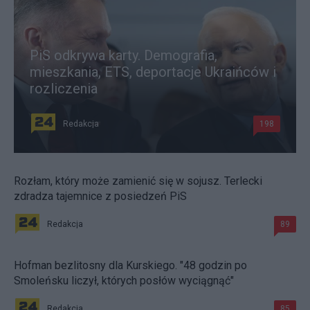
PiS odkrywa karty. Demografia,
mieszkania, ETS, deportacje Ukraińców i
rozliczenia
Redakcja
198
Rozłam, który może zamienić się w sojusz. Terlecki
zdradza tajemnice z posiedzeń PiS
Redakcja
89
Hofman bezlitosny dla Kurskiego. "48 godzin po
Smoleńsku liczył, których posłów wyciągnąć"
Redakcja
85