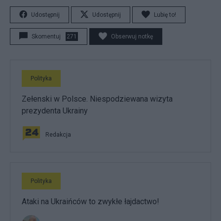
Udostępnij
Udostępnij
Lubię to!
Skomentuj
271
Obserwuj notkę
Polityka
Zełenski w Polsce. Niespodziewana wizyta
prezydenta Ukrainy
Redakcja
Polityka
Ataki na Ukraińców to zwykłe łajdactwo!