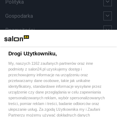
Polityka
Gospodarka
Rozmaitości
Technologie
Drogi Użytkowniku,
Sport
My, naszych 1162 zaufanych partnerów oraz inne
podmioty z salon24.pl uzyskujemy dostęp i
Społeczeństwo
przechowujemy informacje na urządzeniu oraz
przetwarzamy dane osobowe, takie jak unikalne
Kultura
identyfikatory, standardowe informacje wysyłane przez
urządzenie czy dane przeglądania w celu zapewniania
spersonalizowanych reklam, wybór spersonalizowanych
treści, pomiar reklam i treści, badanie odbiorców oraz
ulepszanie usług. Za zgodą Użytkownika my i Zaufani
X
Facebook
Instagram
Youtube
Partnerzy możemy używać dokładnych danych