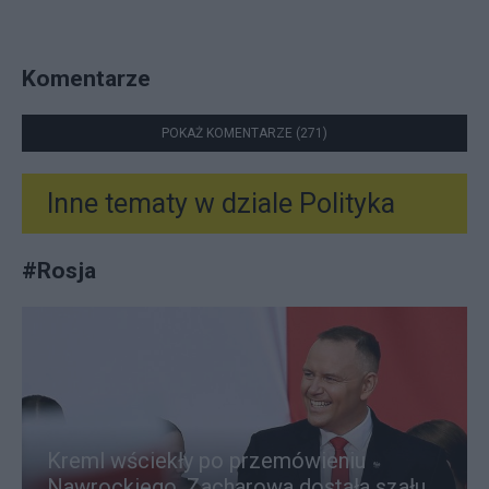
Komentarze
POKAŻ KOMENTARZE (271)
Inne tematy w dziale
Polityka
#
Rosja
Kreml wściekły po przemówieniu
Nawrockiego. Zacharowa dostała szału