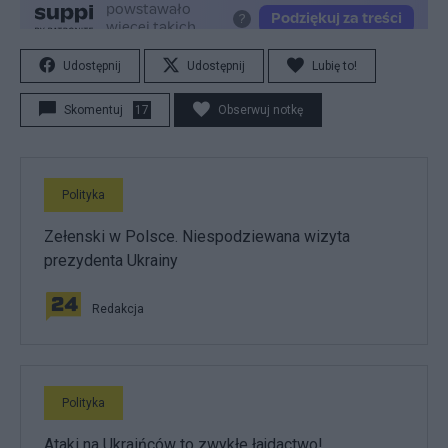
Udostępnij
Udostępnij
Lubię to!
Skomentuj
17
Obserwuj notkę
Polityka
Zełenski w Polsce. Niespodziewana wizyta
prezydenta Ukrainy
Redakcja
Polityka
Ataki na Ukraińców to zwykłe łajdactwo!