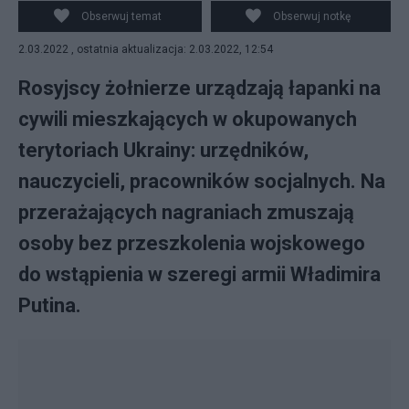
zmusza się do walk przeciwko rodakom.
Obserwuj temat
Obserwuj notkę
2.03.2022 , ostatnia aktualizacja: 2.03.2022, 12:54
Rosyjscy żołnierze urządzają łapanki na
cywili mieszkających w okupowanych
terytoriach Ukrainy: urzędników,
nauczycieli, pracowników socjalnych. Na
przerażających nagraniach zmuszają
osoby bez przeszkolenia wojskowego
do wstąpienia w szeregi armii Władimira
Putina.