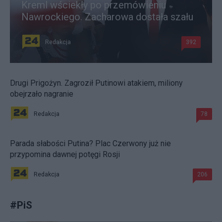
Kreml wściekły po przemówieniu
Nawrockiego. Zacharowa dostała szału
Redakcja
392
Drugi Prigożyn. Zagroził Putinowi atakiem, miliony
obejrzało nagranie
Redakcja
78
Parada słabości Putina? Plac Czerwony już nie
przypomina dawnej potęgi Rosji
Redakcja
206
#
PiS