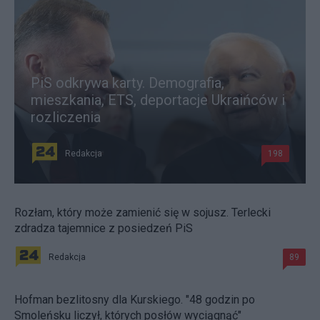
PiS odkrywa karty. Demografia,
mieszkania, ETS, deportacje Ukraińców i
rozliczenia
Redakcja
198
Rozłam, który może zamienić się w sojusz. Terlecki
zdradza tajemnice z posiedzeń PiS
Redakcja
89
Hofman bezlitosny dla Kurskiego. "48 godzin po
Smoleńsku liczył, których posłów wyciągnąć"