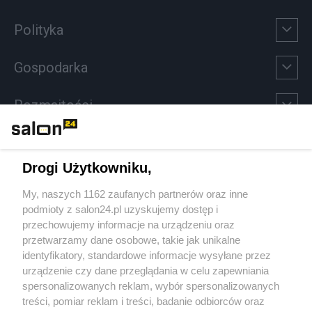
Polityka
Gospodarka
Rozmaitości
Technologie
Drogi Użytkowniku,
Sport
My, naszych 1162 zaufanych partnerów oraz inne
podmioty z salon24.pl uzyskujemy dostęp i
Społeczeństwo
przechowujemy informacje na urządzeniu oraz
przetwarzamy dane osobowe, takie jak unikalne
Kultura
identyfikatory, standardowe informacje wysyłane przez
urządzenie czy dane przeglądania w celu zapewniania
spersonalizowanych reklam, wybór spersonalizowanych
treści, pomiar reklam i treści, badanie odbiorców oraz