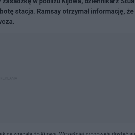
w zasadzkę w pobliżu Kijowa, dziennikarz Stua
botę stacja. Ramsay otrzymał informację, że
wcza.
ekipa wracała do Kijowa. Wcześniej próbowała dostać si