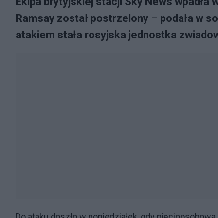
Ekipa brytyjskiej stacji Sky News wpadła 
Ramsay został postrzelony – podała w so
atakiem stała rosyjska jednostka zwiado
Do ataku doszło w poniedziałek, gdy pięcioosobowa 