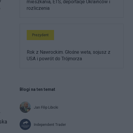
mieszkania, ETS, deportacje Ukraińców i
o
rozliczenia
Prezydent
Rok z Nawrockim. Głośne weta, sojusz z
USA i powrót do Trójmorza
Blogi na ten temat
Jan Filip Libicki
-
eska
Independent Trader