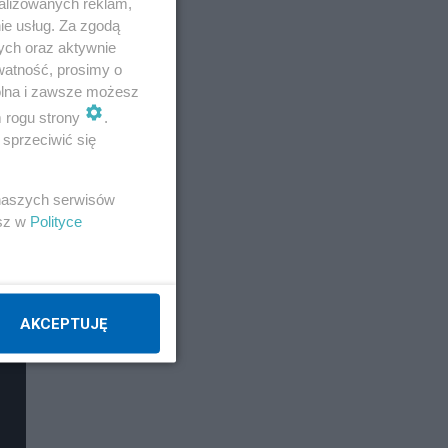
alizowanych reklam,
ie usług. Za zgodą
ych oraz aktywnie
watność, prosimy o
wolna i zawsze możesz
m rogu strony
.
sprzeciwić się
 naszych serwisów
esz w
Polityce
AKCEPTUJĘ