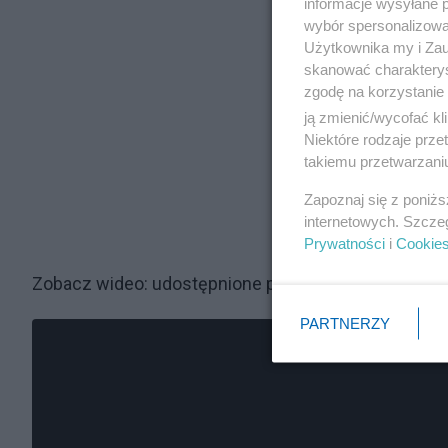
informacje wysyłane 
wybór spersonalizowan
Użytkownika my i Zau
skanować charakterys
zgodę na korzystanie 
ją zmienić/wycofać kl
Niektóre rodzaje prz
takiemu przetwarzaniu
Zapoznaj się z poniż
internetowych. Szcze
Prywatności
i
Cookie
Zobacz wideo: udostępnione przez Sky News
PARTNERZY