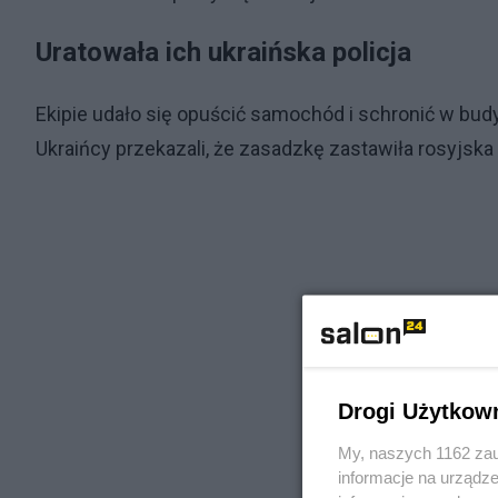
Uratowała ich ukraińska policja
Ekipie udało się opuścić samochód i schronić w budy
Ukraińcy przekazali, że zasadzkę zastawiła rosyjsk
Drogi Użytkow
My, naszych 1162 zau
informacje na urządze