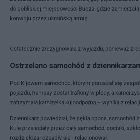
do pobliskiej miejscowości Bucza, gdzie zamierzała
konwoju przez ukraińską armię.
Ostatecznie zrezygnowała z wyjazdu, ponieważ zrob
Ostrzelano samochód z dziennikarza
Pod Kijowem samochód, którym poruszał się zespół, 
pojazdu, Ramsay został trafiony w plecy, a kamerzys
zatrzymała kamizelka kuloodporna – wynika z relacj
Dziennikarz powiedział, że pękła opona, samochód za
Kule przeleciały przez cały samochód, pociski, szkło
rozdzielcza rozpadły się - relacjonował.