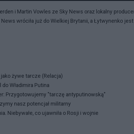
rden i Martin Vowles ze Sky News oraz lokalny produce
News wróciła już do Wielkiej Brytanii, a Łytwynenko jest
jako żywe tarcze (Relacja)
l do Władimira Putina
er: Przygotowujemy "tarczę antyputinowską"
zymy nasz potencjał militarny
. Niebywałe, co ujawniła o Rosji i wojnie