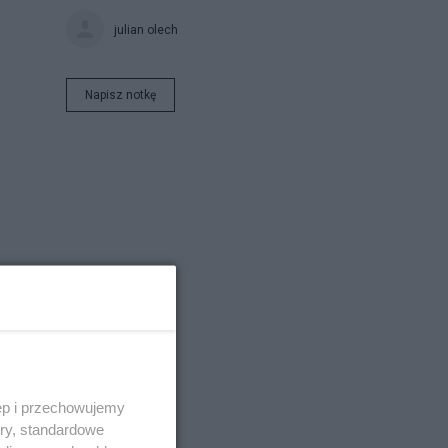
julian olech
Napisz notkę
ęp i przechowujemy
ory, standardowe