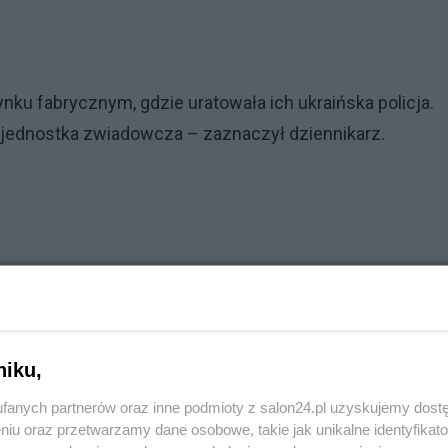
nku fabrycznym, gdzie uratowała ich ukraińska policja.
a jednostka zwiadowcza – zaznaczył dziennikarz.
niku,
fanych partnerów oraz inne podmioty z salon24.pl uzyskujemy dost
niu oraz przetwarzamy dane osobowe, takie jak unikalne identyfikat