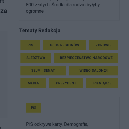
rt
800 złotych. Środki dla rodzin byłyby
 za
ogromne
Tematy Redakcja
PIS
GŁOS REGIONÓW
ZDROWIE
ŚLEDZTWA
BEZPIECZEŃSTWO NARODOWE
SEJM I SENAT
WIDEO SALON24
MEDIA
PREZYDENT
PIENIĄDZE
PiS
PiS odkrywa karty. Demografia,
ę