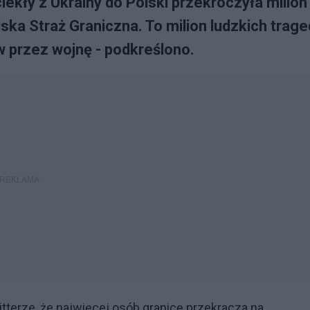
ciekły z Ukrainy do Polski przekroczyła milion 
a Straż Graniczna. To milion ludzkich traged
 przez wojnę - podkreślono.
tterze, że najwięcej osób granicę przekracza na