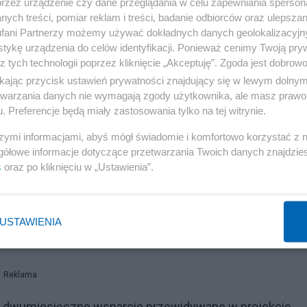
kcie na Ukrainie wrócą do domu
przez urządzenie czy dane przeglądania w celu zapewniania sperson
ych treści, pomiar reklam i treści, badanie odbiorców oraz ulepszan
fani Partnerzy możemy używać dokładnych danych geolokalizacyjn
ews, trudno oszacować całkowitą liczbę uchodźców, którz
tykę urządzenia do celów identyfikacji. Ponieważ cenimy Twoją pry
z tych technologii poprzez kliknięcie „Akceptuję”. Zgoda jest dobro
powołując się na projekt specustawy o pomocy dla obywat
ikając przycisk ustawień prywatności znajdujący się w lewym dolny
jest coś pięknego, i liczę, że będzie to trwało jak najdłużej
etwarzania danych nie wymagają zgody użytkownika, ale masz prawo 
a Ukrainie może trwać wiele miesięcy – powiedział.
. Preferencje będą miały zastosowania tylko na tej witrynie.
szymi informacjami, abyś mógł świadomie i komfortowo korzystać z
temowe wsparcie" przez pierwsze dwa miesiące dla
gółowe informacje dotyczące przetwarzania Twoich danych znajdzi
zęściowo zrefinansować te koszty". Ma to być ok. 1200 
s
oraz po kliknięciu w „Ustawienia”.
rawa pobytu i do pracy, "aby – dodał - te osoby znalazł
USTAWIENIA
 że po konflikcie na Ukrainie wrócą do domu".
Reklama
iż dwumiesięczne wsparcie przewidywane w projekcie,