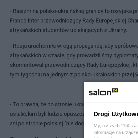
- Rasizm na polsko-ukraińskiej granicy to rosyjska p
France Inter przewodniczący Rady Europejskiej Char
afrykańskich studentów uciekających z Ukrainy.
- Rosja uruchomiła wrogą propagandę, aby spróbowa
afrykańskich w czasie, gdy prowadziliśmy dyplomaty
skomentował przewodniczący Rady Europejskiej, k
tym tygodniu na jednym z polsko-ukraińskich przejść
- To prawda, że po stronie ukraińskiej przez kilka dni s
Drogi Użytkow
ustalić, kim byli ludzie opuszczający terytorium kraju
ani po stronie polskiej "nie dochodzi do świadomej 
My, naszych 1160 zau
informacje na urządze