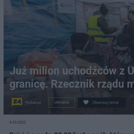
Już milion uchodźców z U
granicę. Rzecznik rządu m
Redakcja
UKRAINA
Obserwuj temat
Uchodźcy na polsko-ukraińskim przejściu granicznym w
6.03.2022