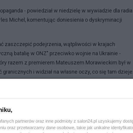
ropaganda - powiedział w niedzielę w wywiadzie dla radia
les Michel, komentując doniesienia o dyskryminacji
ć zaszczepić podejrzenia, wątpliwości w krajach
czną batalię w ONZ" przeciwko wojnie na Ukrainie -
tóry razem z premierem Mateuszem Morawieckim był w
 granicznych i widział na własne oczy, co się tam dzieje
Reklama
tały bardzo długie kolejki na granicy (...), bo Ukraińcy chc
niku,
 - przyznał Michel. Zapewnił, że ani po stronie ukraińskiej
dyskryminacji kogokolwiek".
fanych partnerów oraz inne podmioty z salon24.pl uzyskujemy dost
niu oraz przetwarzamy dane osobowe, takie jak unikalne identyfikat