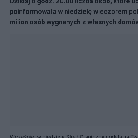
Dzisiaj o godz. 20.00 liczba osób, które u
poinformowała w niedzielę wieczorem polsk
milion osób wygnanych z własnych domów
Wcześniej w niedzielę Straż Graniczna podała na Twi