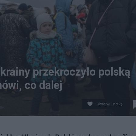
krainy przekroczyło polską
ówi, co dalej
Obserwuj notkę
 Zosinie, fot. PAP/Wojtek Jargiło