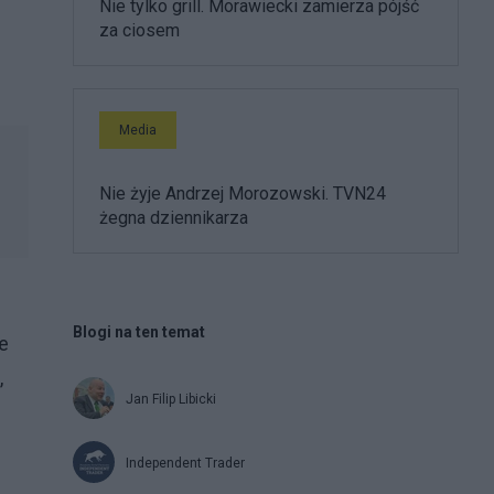
Nie tylko grill. Morawiecki zamierza pójść
za ciosem
Media
Nie żyje Andrzej Morozowski. TVN24
żegna dziennikarza
Blogi na ten temat
e
,
Jan Filip Libicki
Independent Trader