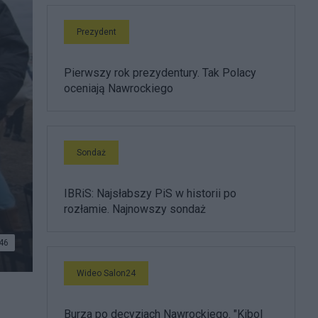
Prezydent
Pierwszy rok prezydentury. Tak Polacy
oceniają Nawrockiego
Sondaż
IBRiS: Najsłabszy PiS w historii po
rozłamie. Najnowszy sondaż
46
Wideo Salon24
Burza po decyzjach Nawrockiego. "Kibol