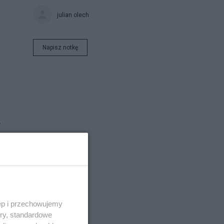
julian olech
Napisz notkę
.
ieli
,
ęp i przechowujemy
ory, standardowe