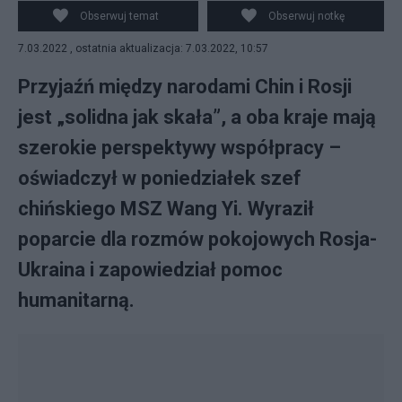
Xi Jinping (P). Fot. PAP/EPA/ALEXEI DRUZHININ /
Obserwuj temat
Obserwuj notkę
KREMLIN / SPUTNIK / POOL
7.03.2022 , ostatnia aktualizacja: 7.03.2022, 10:57
Przyjaźń między narodami Chin i Rosji
jest „solidna jak skała”, a oba kraje mają
szerokie perspektywy współpracy –
oświadczył w poniedziałek szef
chińskiego MSZ Wang Yi. Wyraził
poparcie dla rozmów pokojowych Rosja-
Ukraina i zapowiedział pomoc
humanitarną.