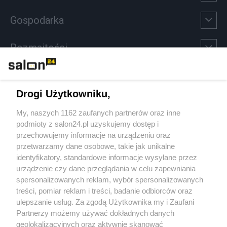
Gospodarka
Rozmaitości
Technologie
Drogi Użytkowniku,
Sport
My, naszych 1162 zaufanych partnerów oraz inne
podmioty z salon24.pl uzyskujemy dostęp i
Społeczeństwo
przechowujemy informacje na urządzeniu oraz
przetwarzamy dane osobowe, takie jak unikalne
Kultura
identyfikatory, standardowe informacje wysyłane przez
urządzenie czy dane przeglądania w celu zapewniania
spersonalizowanych reklam, wybór spersonalizowanych
treści, pomiar reklam i treści, badanie odbiorców oraz
ulepszanie usług. Za zgodą Użytkownika my i Zaufani
X
Facebook
Instagram
Youtube
Partnerzy możemy używać dokładnych danych
geolokalizacyjnych oraz aktywnie skanować