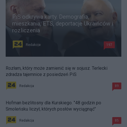
PiS odkrywa karty. Demografia,
mieszkania, ETS, deportacje Ukraińców i
rozliczenia
Redakcja
197
Rozłam, który może zamienić się w sojusz. Terlecki
zdradza tajemnice z posiedzeń PiS
Redakcja
89
Hofman bezlitosny dla Kurskiego. "48 godzin po
Smoleńsku liczył, których posłów wyciągnąć"
Redakcja
85