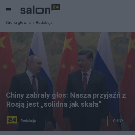
Strona główna
Redakcja
Chiny zabrały głos: Nasza przyjaźń z
Rosją jest „solidna jak skała”
Redakcja
CHINY
Rosyjski prezydent Władimir Putin (L) i prezydent Chin