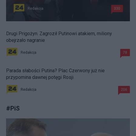
Redakcja
330
Drugi Prigożyn. Zagroził Putinowi atakiem, miliony
obejrzało nagranie
Redakcja
78
Parada słabości Putina? Plac Czerwony już nie
przypomina dawnej potęgi Rosji
Redakcja
206
#
PiS