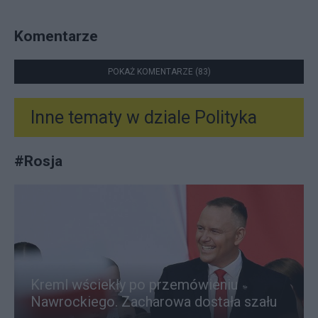
Komentarze
POKAŻ KOMENTARZE (83)
Inne tematy w dziale
Polityka
#
Rosja
Kreml wściekły po przemówieniu
Nawrockiego. Zacharowa dostała szału