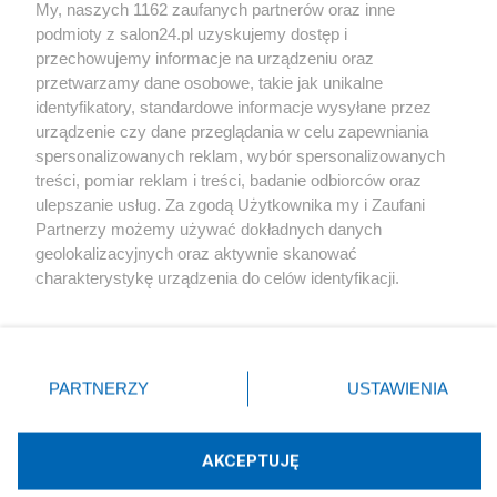
My, naszych 1162 zaufanych partnerów oraz inne
podmioty z salon24.pl uzyskujemy dostęp i
Społeczeństwo
przechowujemy informacje na urządzeniu oraz
przetwarzamy dane osobowe, takie jak unikalne
Kultura
identyfikatory, standardowe informacje wysyłane przez
urządzenie czy dane przeglądania w celu zapewniania
spersonalizowanych reklam, wybór spersonalizowanych
treści, pomiar reklam i treści, badanie odbiorców oraz
ulepszanie usług. Za zgodą Użytkownika my i Zaufani
X
Facebook
Instagram
Youtube
Partnerzy możemy używać dokładnych danych
geolokalizacyjnych oraz aktywnie skanować
charakterystykę urządzenia do celów identyfikacji.
Web Content Media sp. z o. o. © 2022
Ponieważ cenimy Twoją prywatność, prosimy o zgodę na
korzystanie z tych technologii poprzez kliknięcie
„Akceptuję”. Zgoda jest dobrowolna i zawsze możesz ją
Pomoc
O nas
Praca
Reklama
Kontakt
zmienić/wycofać klikając przycisk ustawień prywatności
PARTNERZY
USTAWIENIA
znajdujący się w lewym dolnym rogu strony
. Niektóre
rodzaje przetwarzania danych nie wymagają zgody
użytkownika, ale masz prawo sprzeciwić się takiemu
AKCEPTUJĘ
przetwarzaniu. Preferencje będą miały zastosowania tylko
Technologię dostarcza:
W3media.pl