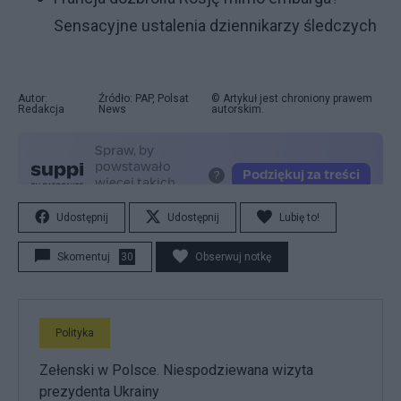
Sensacyjne ustalenia dziennikarzy śledczych
Autor:
Źródło: PAP, Polsat
© Artykuł jest chroniony prawem
Redakcja
News
autorskim.
Udostępnij
Udostępnij
Lubię to!
Skomentuj
30
Obserwuj notkę
Polityka
Zełenski w Polsce. Niespodziewana wizyta
prezydenta Ukrainy