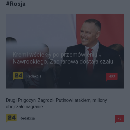
#
Rosja
Kreml wściekły po przemówieniu
Nawrockiego. Zacharowa dostała szału
Redakcja
403
Drugi Prigożyn. Zagroził Putinowi atakiem, miliony
obejrzało nagranie
Redakcja
78