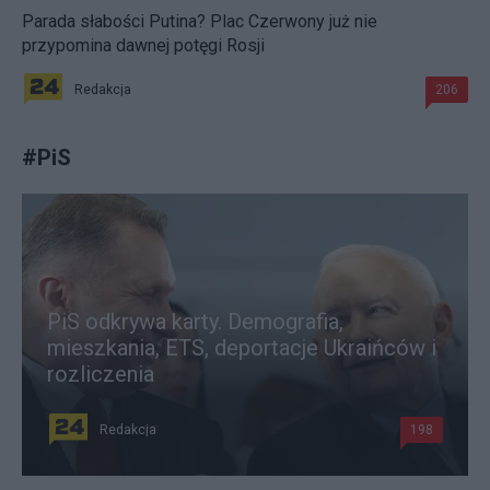
Parada słabości Putina? Plac Czerwony już nie
przypomina dawnej potęgi Rosji
Redakcja
206
#
PiS
PiS odkrywa karty. Demografia,
mieszkania, ETS, deportacje Ukraińców i
rozliczenia
Redakcja
198