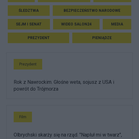
ŚLEDZTWA
BEZPIECZEŃSTWO NARODOWE
SEJM I SENAT
WIDEO SALON24
MEDIA
PREZYDENT
PIENIĄDZE
Prezydent
Rok z Nawrockim. Głośne weta, sojusz z USA i
powrót do Trójmorza
Film
Olbrychski skarży się na rząd. "Napluł mi w twarz",