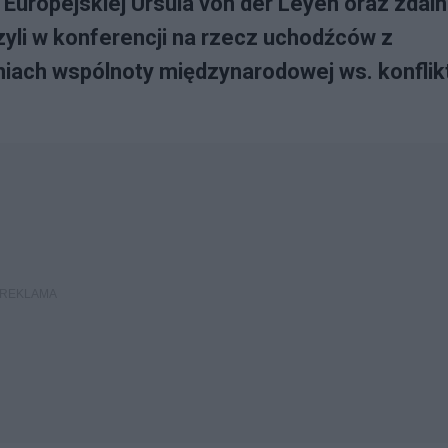
Europejskiej Ursula von der Leyen oraz zdaln
yli w konferencji na rzecz uchodźców z
aniach wspólnoty międzynarodowej ws. konflik