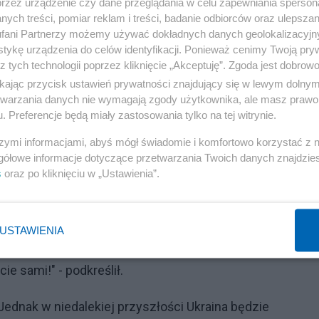
przez urządzenie czy dane przeglądania w celu zapewniania sperson
ych treści, pomiar reklam i treści, badanie odbiorców oraz ulepszan
fani Partnerzy możemy używać dokładnych danych geolokalizacyjn
tykę urządzenia do celów identyfikacji. Ponieważ cenimy Twoją pry
awie ma znaczenie symboliczne. "Polska jest krajem
z tych technologii poprzez kliknięcie „Akceptuję”. Zgoda jest dobro
inie" - powiedział prezydent.
ikając przycisk ustawień prywatności znajdujący się w lewym dolny
etwarzania danych nie wymagają zgody użytkownika, ale masz prawo 
nskim. "Jest on przykładem prawdziwego przywódcy i
. Preferencje będą miały zastosowania tylko na tej witrynie.
nie jest kolejnym znakiem międzynarodowej jedności.
szymi informacjami, abyś mógł świadomie i komfortowo korzystać z
ć, demokrację i prawo do samostanowienia" - dodał.
gółowe informacje dotyczące przetwarzania Twoich danych znajdzi
s
oraz po kliknięciu w „Ustawienia”.
Reklama
Ukraina staje w obronie nas. Ukraińcy walczą nie tylko o
USTAWIENIA
zydent. Skierował też słowa do Ukraińców w oblężonych
cie sami!" - podkreślił.
 "Jednak w niedalekiej przyszłości Ukraina będzie