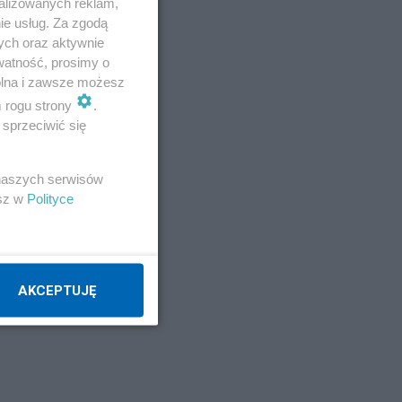
alizowanych reklam,
ie usług. Za zgodą
ych oraz aktywnie
watność, prosimy o
wolna i zawsze możesz
m rogu strony
.
sprzeciwić się
 naszych serwisów
esz w
Polityce
AKCEPTUJĘ