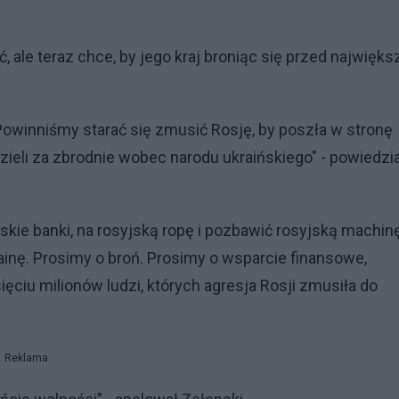
, ale teraz chce, by jego kraj broniąc się przed najwięks
i. Powinniśmy starać się zmusić Rosję, by poszła w stronę
zieli za zbrodnie wobec narodu ukraińskiego" - powiedzia
skie banki, na rosyjską ropę i pozbawić rosyjską machin
ainę. Prosimy o broń. Prosimy o wsparcie finansowe,
ęciu milionów ludzi, których agresja Rosji zmusiła do
Reklama