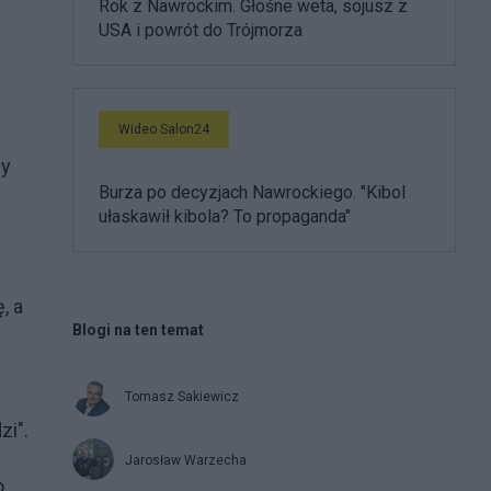
Rok z Nawrockim. Głośne weta, sojusz z
USA i powrót do Trójmorza
Wideo Salon24
ny
Burza po decyzjach Nawrockiego. "Kibol
ułaskawił kibola? To propaganda"
, a
Blogi na ten temat
Tomasz Sakiewicz
zi".
Jarosław Warzecha
o