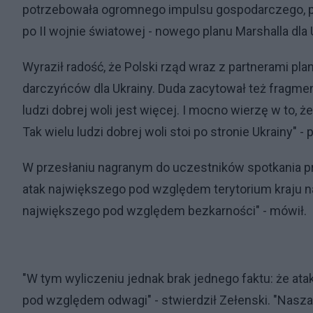
potrzebowała ogromnego impulsu gospodarczego, p
po II wojnie światowej - nowego planu Marshalla dla U
Wyraził radość, że Polski rząd wraz z partnerami p
darczyńców dla Ukrainy. Duda zacytował też fragme
ludzi dobrej woli jest więcej. I mocno wierzę w to, że 
Tak wielu ludzi dobrej woli stoi po stronie Ukrainy" 
W przesłaniu nagranym do uczestników spotkania prezy
atak największego pod względem terytorium kraju 
największego pod względem bezkarności" - mówił.
"W tym wyliczeniu jednak brak jednego faktu: że ata
pod względem odwagi" - stwierdził Zełenski. "Nasz