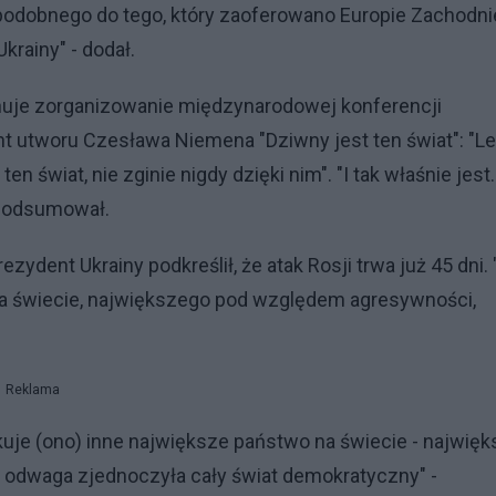
odobnego do tego, który zaoferowano Europie Zachodni
krainy" - dodał.
lanuje zorganizowanie międzynarodowej konferencji
nt utworu Czesława Niemena "Dziwny jest ten świat": "L
ten świat, nie zginie nigdy dzięki nim". "I tak właśnie jest.
- podsumował.
dent Ukrainy podkreślił, że atak Rosji trwa już 45 dni. 
na świecie, największego pod względem agresywności,
Reklama
kuje (ono) inne największe państwo na świecie - najwię
a odwaga zjednoczyła cały świat demokratyczny" -