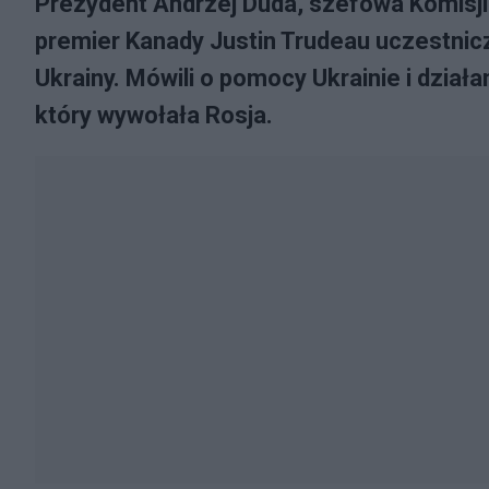
Prezydent Andrzej Duda, szefowa Komisji 
premier Kanady Justin Trudeau uczestnicz
Ukrainy. Mówili o pomocy Ukrainie i dział
który wywołała Rosja.