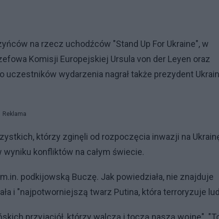
zyńców na rzecz uchodźców "Stand Up For Ukraine", w
szefowa Komisji Europejskiej Ursula von der Leyen oraz
do uczestników wydarzenia nagrał także prezydent Ukrai
Reklama
tkich, którzy zginęli od rozpoczęcia inwazji na Ukrainę
wyniku konfliktów na całym świecie.
m.in. podkijowską Buczę. Jak powiedziała, nie znajduje
a i "najpotworniejszą twarz Putina, która terroryzuje lud
skich przyjaciół, którzy walczą i toczą naszą wojnę". "T