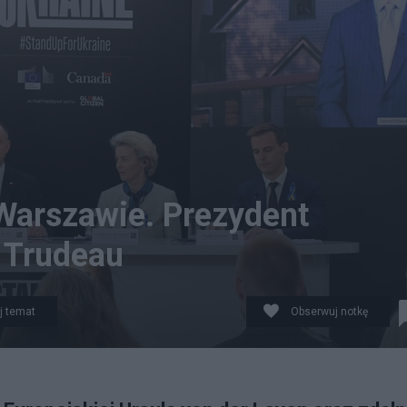
 Warszawie. Prezydent
i Trudeau
j temat
Obserwuj notkę