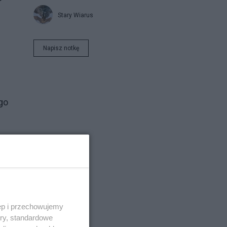
Stary Wiarus
Napisz notkę
go
ęp i przechowujemy
ory, standardowe
zo